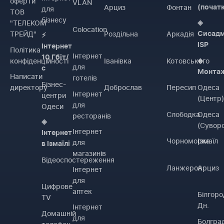
оферти
VLAN
Арциз
Фонтан
(почат
для
ТОВ
бізнесу
"ТЕЛЕКОМ
◈
Colocation
ТРЕЙД"
Роздільна
Аркадія
Сисадм
⚡
ISP
Інтернет
Політика
Інтернет
10 Гбіт/
конфіденційності
Іванівка
Котовського
◈
для
с
Монта
Написати
готелів
Бізнес-
директору
Доброслав
Пересип
Одеса
Інтернет
центри
(Центр
для
Одеси
Слободка
Одеса
ресторанів
◈
(Сувор
Інтернет
Інтернет
Чорноморка
Ізмаїл
для
в Ізмаїлі
магазинів
Відеоспостереження
Ланжерон
Арциз
Інтернет
для
Цифрове
аптек
Білгоро
TV
Дн.
Інтернет
Домашній
для
Болгра