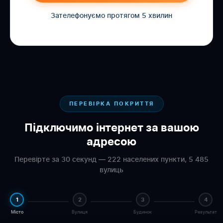
Зателефонуємо протягом 5 хвилин
ПЕРЕВІРКА ПОКРИТТЯ
Підключимо інтернет за вашою
адресою
Перевірте за 30 секунд — 222 населених пункти, 5 485
вулиць
1
2
3
4
Місто
Вулиця
Будинок
Результат