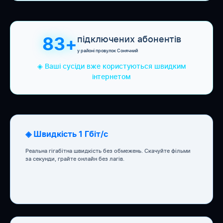
підключених абонентів
83+
у районі провулок Сонячний
◈ Ваші сусіди вже користуються швидким
інтернетом
◈ Швидкість 1 Гбіт/с
Реальна гігабітна швидкість без обмежень. Скачуйте фільми
за секунди, грайте онлайн без лагів.