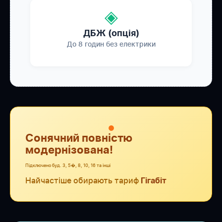
◈
ДБЖ (опція)
До 8 годин без електрики
●
Сонячний повністю
модернізована!
Підключено буд. 3, 5�, 8, 10, 16 та інші
Найчастіше обирають тариф
Гігабіт