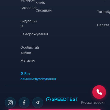
телефон
клінік
Colocation
Сисадмін
Татарб
Виділений
Сарата
IP
Заморожування
Особистий
кабінет
Магазин
Бот
самообслуговування
Русская версия