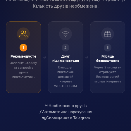
Кількість друзів необмежена!
1
2
3
Рекомендуєте
Друг
Місяць
підключається
безкоштовно
Заповніть форму
Ваш друг
Через 2 місяці ви
та запросіть
підключає
отримуєте
друга
домашній
безкоштовний
підключитись
інтернет
місяць інтернету
WESTELECOM
♾️
Необмежено друзів
⚡
Автоматичне нарахування
📲
Сповіщення в Telegram