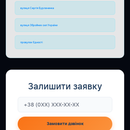
вулиця Сергія Бурлаченка
вулиця Збройних сил України
провулок Єдності
Залишити заявку
Замовити дзвінок