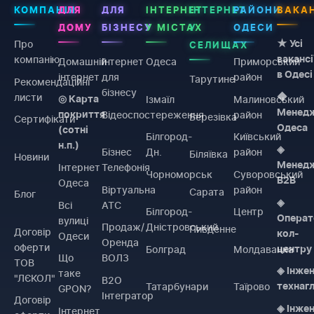
КОМПАНІЯ
ДЛЯ
ДЛЯ
ІНТЕРНЕТ
ІНТЕРНЕТ
РАЙОНИ
ВАКАН
ДОМУ
БІЗНЕСУ
У МІСТАХ
У
ОДЕСИ
Про
★ Усі
СЕЛИЩАХ
компанію
вакансі
Домашній
Інтернет
Одеса
Приморський
в Одесі
інтернет
для
район
Тарутине
Рекомендаційні
бізнесу
листи
◆
Ізмаїл
Малиновський
◎ Карта
Менед
Відеоспостереження
район
покриття
Березівка
Сертифікати
Одеса
(сотні
Білгород-
Київський
н.п.)
◈
Бізнес
Дн.
район
Біляївка
Новини
Менед
Інтернет
Телефонія
Чорноморськ
Суворовський
B2B
Одеса
Віртуальна
район
Сарата
Блог
◈
Всі
АТС
Білгород-
Центр
Операт
вулиці
Продаж/
Дністровський
Пивденне
Договiр
кол-
Одеси
Оренда
оферти
Болград
Молдаванка
центру
Що
ВОЛЗ
ТОВ
◈ Інже
таке
"ЛЄКОЛ"
B2O
Татарбунари
Таїрово
технаг
GPON?
Інтегратор
Договiр
◈ Інже
Інтернет