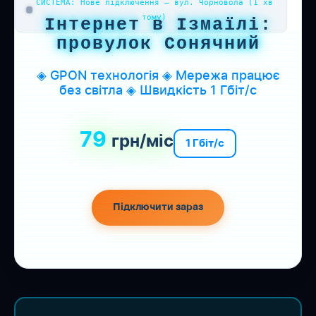
СИСТЕМА: Нове підключення — вул. Чорновола (1 хв
тому)
Інтернет в Ізмаїлі:
провулок Сонячний
◈ GPON технологія ◈ Мережа працює
без світла ◈ Швидкість 1 Гбіт/с
79
грн/міс
1 Гбіт/с
Підключити зараз