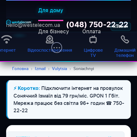
Для дому
(048) 750-22-22
hello@westelecom.ua
Кабінет
Для бізнесу
Оплата
нтернет
Відеоспостереження
Цифрове
Домашній
TV
телефон
Головна
›
Izmail
›
Vulytsia
›
Soniachnyi
Підключити інтернет на провулок
⚡ Коротко:
WESTELECOM
Сонячний Ізмаїл від 79 грн/міс. GPON 1 Гбіт.
Онлайн-підтримка
Мережа працює без світла 96+ годин ☎ 750-
22-22