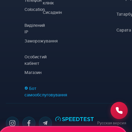
телефон
клінік
Colocation
Сисадмін
Татарб
Виділений
Сарата
IP
Заморожування
Особистий
кабінет
Магазин
Бот
самообслуговування
Русская версия