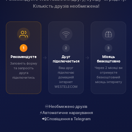
Кількість друзів необмежена!
1
2
3
Рекомендуєте
Друг
Місяць
підключається
безкоштовно
Заповніть форму
Ваш друг
Через 2 місяці ви
та запросіть
підключає
отримуєте
друга
домашній
безкоштовний
підключитись
інтернет
місяць інтернету
WESTELECOM
♾️
Необмежено друзів
⚡
Автоматичне нарахування
📲
Сповіщення в Telegram