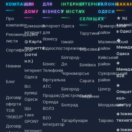
КОМПАНІЯ
ДЛЯ
ДЛЯ
ІНТЕРНЕТ
ІНТЕРНЕТ
РАЙОНИ
ВАКАН
ДОМУ
БІЗНЕСУ
У МІСТАХ
У
ОДЕСИ
Про
★ Усі
СЕЛИЩАХ
компанію
вакансі
Домашній
Інтернет
Одеса
Приморський
в Одесі
інтернет
для
район
Тарутине
Рекомендаційні
бізнесу
листи
◆
Ізмаїл
Малиновський
◎ Карта
Менед
Відеоспостереження
район
покриття
Березівка
Сертифікати
Одеса
(сотні
Білгород-
Київський
н.п.)
◈
Бізнес
Дн.
район
Біляївка
Новини
Менед
Інтернет
Телефонія
Чорноморськ
Суворовський
B2B
Одеса
Віртуальна
район
Сарата
Блог
◈
Всі
АТС
Білгород-
Центр
Операт
вулиці
Продаж/
Дністровський
Пивденне
Договiр
кол-
Одеси
Оренда
оферти
Болград
Молдаванка
центру
Що
ВОЛЗ
ТОВ
◈ Інже
таке
"ЛЄКОЛ"
B2O
Татарбунари
Таїрово
технаг
GPON?
Інтегратор
Договiр
◈ Інже
Інтернет