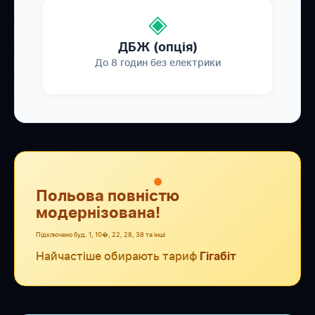
◈
ДБЖ (опція)
До 8 годин без електрики
●
Польова повністю
модернізована!
Підключено буд. 1, 10�, 22, 28, 38 та інші
Найчастіше обирають тариф
Гігабіт