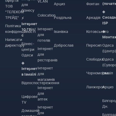
оферти
VLAN
Арциз
Фонтан
(почат
для
ТОВ
бізнесу
"ТЕЛЕКОМ
◈
Colocation
ТРЕЙД"
Роздільна
Аркадія
Сисадм
⚡
ISP
Інтернет
Політика
Інтернет
10 Гбіт/
конфіденційності
Іванівка
Котовського
◈
для
с
Монта
Написати
готелів
Бізнес-
директору
Доброслав
Пересип
Одеса
Інтернет
центри
(Центр
для
Одеси
Слободка
Одеса
ресторанів
◈
(Сувор
Інтернет
Інтернет
Чорноморка
Ізмаїл
для
в Ізмаїлі
магазинів
Відеоспостереження
Ланжерон
Арциз
Інтернет
для
Цифрове
аптек
Білгоро
TV
Дн.
Інтернет
Домашній
для
Болгра