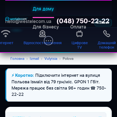
Для дому
(048) 750-22-22
hello@westelecom.ua
Кабінет
Для бізнесу
Оплата
нтернет
Відеоспостереження
Цифрове
Домашній
TV
телефон
Головна
›
Izmail
›
Vulytsia
›
Polova
Підключити інтернет на вулиця
⚡ Коротко:
WESTELECOM
Польова Ізмаїл від 79 грн/міс. GPON 1 Гбіт.
Онлайн-підтримка
Мережа працює без світла 96+ годин ☎ 750-
22-22