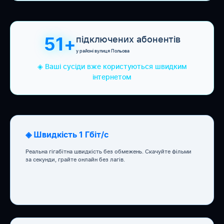
підключених абонентів
51+
у районі вулиця Польова
◈ Ваші сусіди вже користуються швидким
інтернетом
◈ Швидкість 1 Гбіт/с
Реальна гігабітна швидкість без обмежень. Скачуйте фільми
за секунди, грайте онлайн без лагів.