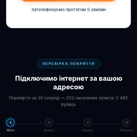
Зателефонуємо протягом 5 хвилин
ПЕРЕВІРКА ПОКРИТТЯ
Підключимо інтернет за вашою
адресою
Перевірте за 30 секунд — 222 населених пункти, 5 485
вулиць
1
2
3
4
Місто
Вулиця
Будинок
Результат