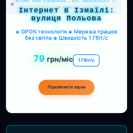
СИСТЕМА: Нове підключення — вул. Айвазовського (2
хв тому)
Інтернет в Ізмаїлі:
вулиця Польова
◈ GPON технологія ◈ Мережа працює
без світла ◈ Швидкість 1 Гбіт/с
79
грн/міс
1 Гбіт/с
Підключити зараз