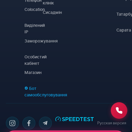
телефон
клінік
Colocation
Сисадмін
Татарб
Виділений
Сарата
IP
Заморожування
Особистий
кабінет
Магазин
Бот
самообслуговування
Русская версия