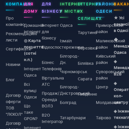
КОМПАНІЯ
ДЛЯ
ДЛЯ
ІНТЕРНЕТ
ІНТЕРНЕТ
РАЙОНИ
ВАКАН
ДОМУ
БІЗНЕСУ
У МІСТАХ
У
ОДЕСИ
Про
★ Усі
СЕЛИЩАХ
компанію
вакансі
Домашній
Інтернет
Одеса
Приморський
в Одесі
інтернет
для
район
Тарутине
Рекомендаційні
бізнесу
листи
◆
Ізмаїл
Малиновський
◎ Карта
Менед
Відеоспостереження
район
покриття
Березівка
Сертифікати
Одеса
(сотні
Білгород-
Київський
н.п.)
◈
Бізнес
Дн.
район
Біляївка
Новини
Менед
Інтернет
Телефонія
Чорноморськ
Суворовський
B2B
Одеса
Віртуальна
район
Сарата
Блог
◈
Всі
АТС
Білгород-
Центр
Операт
вулиці
Продаж/
Дністровський
Пивденне
Договiр
кол-
Одеси
Оренда
оферти
Болград
Молдаванка
центру
Що
ВОЛЗ
ТОВ
◈ Інже
таке
"ЛЄКОЛ"
B2O
Татарбунари
Таїрово
технаг
GPON?
Інтегратор
Договiр
◈ Інже
Інтернет