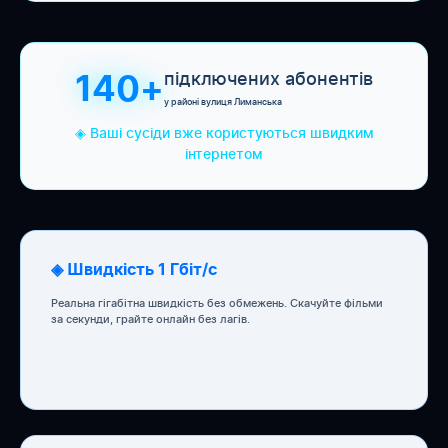
підключених абонентів
140+
у районі вулиця Лиманська
◈ Ваші сусіди вже користуються швидким
інтернетом
◈ Швидкість 1 Гбіт/с
Реальна гігабітна швидкість без обмежень. Скачуйте фільми
за секунди, грайте онлайн без лагів.