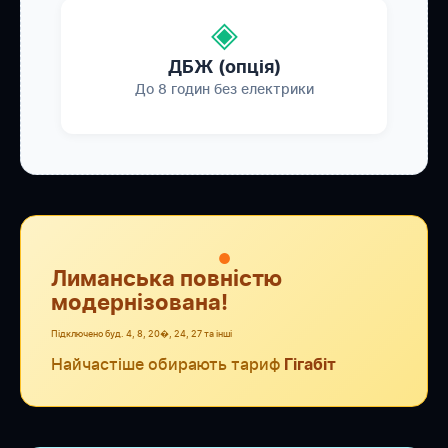
◈
ДБЖ (опція)
До 8 годин без електрики
●
Лиманська повністю
модернізована!
Підключено буд. 4, 8, 20�, 24, 27 та інші
Найчастіше обирають тариф
Гігабіт