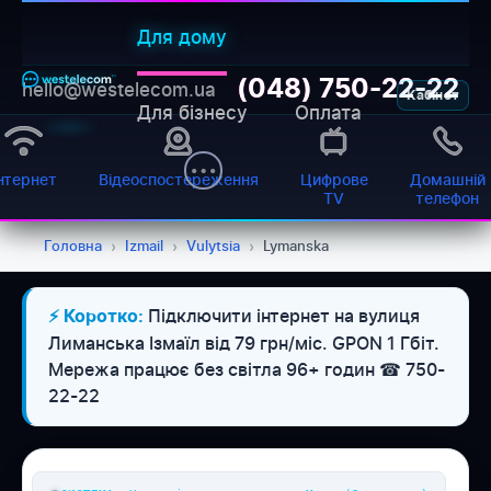
Для дому
(048) 750-22-22
hello@westelecom.ua
Кабінет
Для бізнесу
Оплата
нтернет
Відеоспостереження
Цифрове
Домашній
TV
телефон
Головна
›
Izmail
›
Vulytsia
›
Lymanska
Підключити інтернет на вулиця
⚡ Коротко:
WESTELECOM
Лиманська Ізмаїл від 79 грн/міс. GPON 1 Гбіт.
Онлайн-підтримка
Мережа працює без світла 96+ годин ☎ 750-
22-22