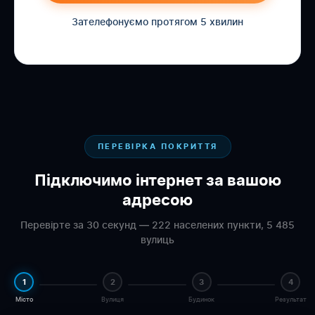
Зателефонуємо протягом 5 хвилин
ПЕРЕВІРКА ПОКРИТТЯ
Підключимо інтернет за вашою
адресою
Перевірте за 30 секунд — 222 населених пункти, 5 485
вулиць
1
2
3
4
Місто
Вулиця
Будинок
Результат