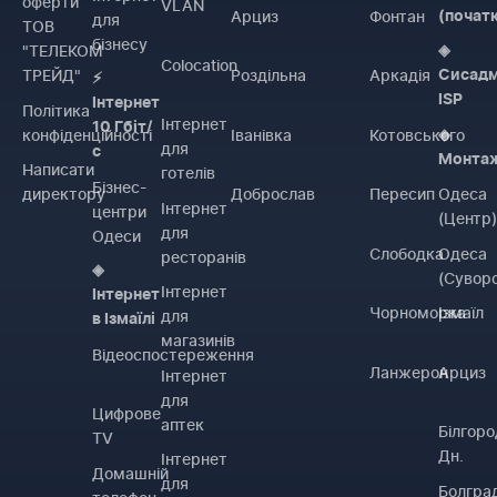
оферти
VLAN
Арциз
Фонтан
(почат
для
ТОВ
бізнесу
"ТЕЛЕКОМ
◈
Colocation
ТРЕЙД"
Роздільна
Аркадія
Сисадм
⚡
ISP
Інтернет
Політика
Інтернет
10 Гбіт/
конфіденційності
Іванівка
Котовського
◈
для
с
Монта
Написати
готелів
Бізнес-
директору
Доброслав
Пересип
Одеса
Інтернет
центри
(Центр
для
Одеси
Слободка
Одеса
ресторанів
◈
(Сувор
Інтернет
Інтернет
Чорноморка
Ізмаїл
для
в Ізмаїлі
магазинів
Відеоспостереження
Ланжерон
Арциз
Інтернет
для
Цифрове
аптек
Білгоро
TV
Дн.
Інтернет
Домашній
для
Болгра