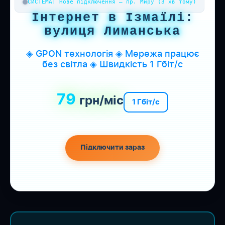
СИСТЕМА: Нове підключення — пр. Миру (3 хв тому)
Інтернет в Ізмаїлі:
вулиця Лиманська
◈ GPON технологія ◈ Мережа працює
без світла ◈ Швидкість 1 Гбіт/с
79
грн/міс
1 Гбіт/с
Підключити зараз