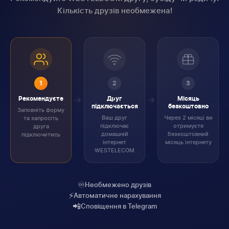
Кількість друзів необмежена!
1
2
3
Рекомендуєте
Друг
Місяць
підключається
безкоштовно
Заповніть форму
Ваш друг
Через 2 місяці ви
та запросіть
підключає
отримуєте
друга
домашній
безкоштовний
підключитись
інтернет
місяць інтернету
WESTELECOM
♾️
Необмежено друзів
⚡
Автоматичне нарахування
📲
Сповіщення в Telegram