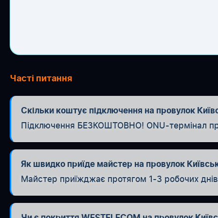
Часті питання
Скільки коштує підключення на провулок Київс
Підключення БЕЗКОШТОВНО! ONU-термінал при п
Як швидко приїде майстер на провулок Київсь
Майстер приїжджає протягом 1-3 робочих днів. 
Чи є покриття WESTELECOM на провулок Київ