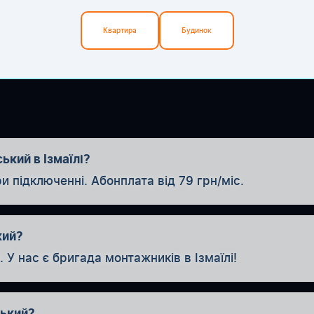
Квартира
Будинок
ький в Ізмаїлі?
ідключенні. Абонплата від 79 грн/міс.
кий?
У нас є бригада монтажників в Ізмаїлі!
ський?