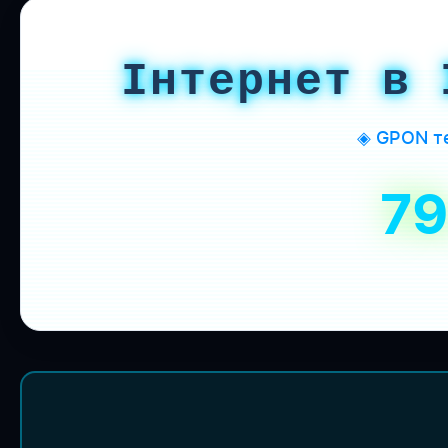
Інтернет в 
◈ GPON те
7