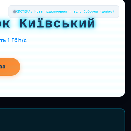
СИСТЕМА: Нове підключення — вул. Соборна (щойно)
ок Київський
ь 1 Гбіт/с
аз