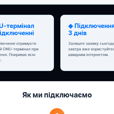
U-термінал
◈ Підключення
підключенні
3 днів
ключенні отримуєте
Залиште заявку сьогод
й ONU-термінал при
завтра вже користуйте
енні. Покриває всю
швидким інтернетом.
.
Як ми підключаємо