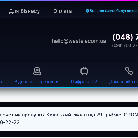
Для бізнесу
Оплата
Бот для самообслуговува
(048) 
hello@westelecom.ua
(098) 750-22
ет
Відеоспостереження
Цифрове TV
Домашній те
рнет на провулок Київський Ізмаїл від 79 грн/міс. GPO
50-22-22