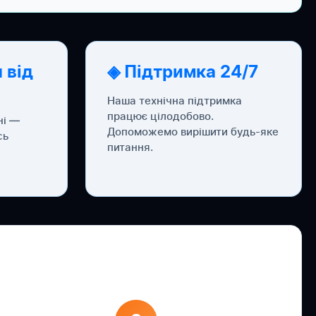
 від
◈ Підтримка 24/7
Наша технічна підтримка
працює цілодобово.
ні —
Допоможемо вирішити будь-яке
сь
питання.