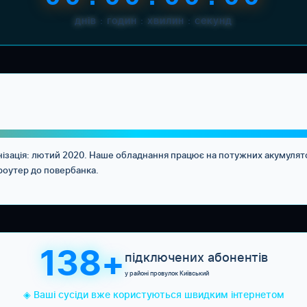
днів : годин : хвилин : секунд
рнізація: лютий 2020. Наше обладнання працює на потужних акумуля
 роутер до повербанка.
138+
підключених абонентів
у районі провулок Київський
◈ Ваші сусіди вже користуються швидким інтернетом