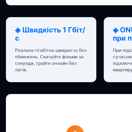
◈ Швидкість 1 Гбіт/
◈ ON
с
при 
Реальна гігабітна швидкість без
При під
обмежень. Скачуйте фільми за
сучасни
секунди, грайте онлайн без
підключ
лагів.
квартиру