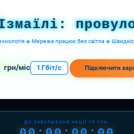
Ізмаїлі: провул
хнологія ◈ Мережа працює без світла ◈ Швидкіст
9
грн/міс
1 Гбіт/с
Підключити зар
ДО ЗАВЕРШЕННЯ АКЦІЇ 79 ГРН:
00:00:00:00