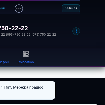
ння
Кабінет
750-22-22
-22
·
(095) 750-22-22
·
(073) 750-22-22
лефон
Colocation
N 1 Гбіт. Мережа працює