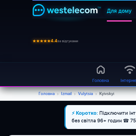
Для дому
за відгуками
4.4
Головна
Інтерн
Головна
›
Izmail
›
Vulytsia
›
Kyivskyi
Підключити інте
⚡ Коротко:
без світла 96+ годин ☎ 7