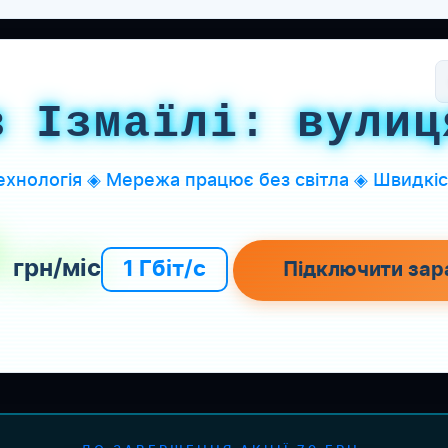
в Ізмаїлі: вулиц
хнологія ◈ Мережа працює без світла ◈ Швидкіст
9
грн/міс
1 Гбіт/с
Підключити зар