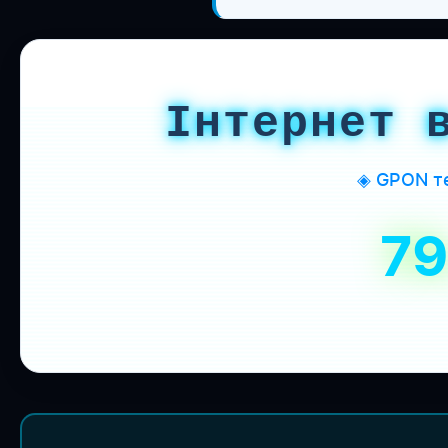
Інтернет 
◈ GPON те
7