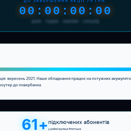
ДО ЗАВЕРШЕННЯ АКЦІЇ 79 ГРН:
00:00:00:00
днів : годин : хвилин : секунд
ація: вересень 2021. Наше обладнання працює на потужних акумулят
 роутер до повербанка.
61+
підключених абонентів
у районі вулиця Флотська