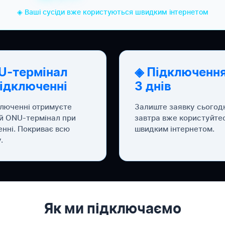
◈ Ваші сусіди вже користуються швидким інтернетом
U-термінал
◈ Підключення
підключенні
3 днів
ключенні отримуєте
Залиште заявку сьогод
й ONU-термінал при
завтра вже користуйте
енні. Покриває всю
швидким інтернетом.
.
Як ми підключаємо