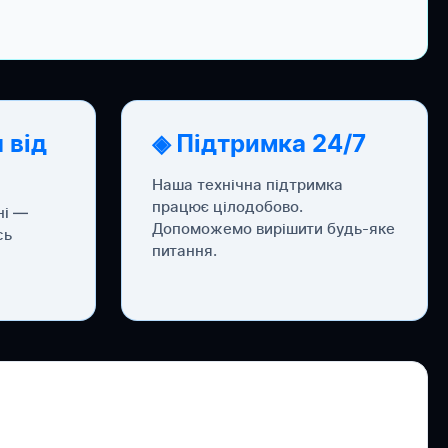
 від
◈ Підтримка 24/7
Наша технічна підтримка
працює цілодобово.
ні —
Допоможемо вирішити будь-яке
сь
питання.