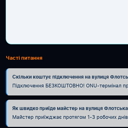
Часті питання
Скільки коштує підключення на вулиця Флотськ
Підключення БЕЗКОШТОВНО! ONU-термінал при п
Як швидко приїде майстер на вулиця Флотськ
Майстер приїжджає протягом 1-3 робочих днів. 