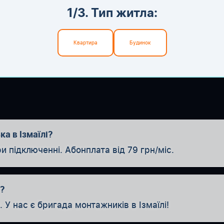
1/3. Тип житла:
Квартира
Будинок
а в Ізмаїлі?
ідключенні. Абонплата від 79 грн/міс.
а?
У нас є бригада монтажників в Ізмаїлі!