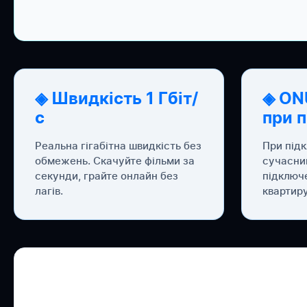
◈ Швидкість 1 Гбіт/
◈ ON
с
при 
Реальна гігабітна швидкість без
При під
обмежень. Скачуйте фільми за
сучасни
секунди, грайте онлайн без
підключ
лагів.
квартиру