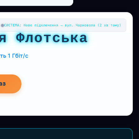
СИСТЕМА: Нове підключення — вул. Чорновола (2 хв тому)
я Флотська
ь 1 Гбіт/с
аз