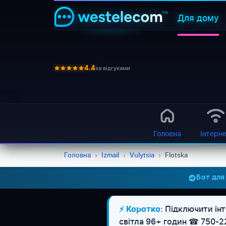
Для дому
за відгуками
4.4
Головна
Інтерн
Головна
›
Izmail
›
Vulytsia
›
Flotska
Бот для
Підключити інте
⚡ Коротко:
світла 96+ годин ☎ 750-2