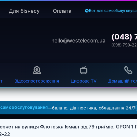
Для бізнесу
Оплата
Бот для самообслуговува
(048) 
hello@westelecom.ua
(098) 750-22
ет
Відеоспостереження
Цифрове TV
Домашній те
—
баланс, діагностика, обладнання 24/7
 самообслуговування
рнет на вулиця Флотська Ізмаїл від 79 грн/міс. GPON 1
2-22