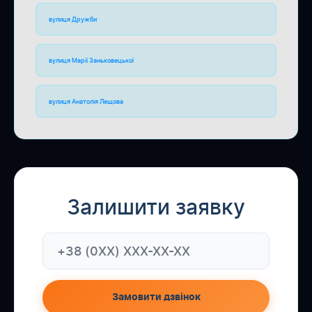
вулиця Дружби
вулиця Марії Заньковецької
вулиця Анатолія Лещова
Залишити заявку
Замовити дзвінок