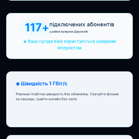
підключених абонентів
117+
у районі провулок Дорожній
◈ Ваші сусіди вже користуються швидким
інтернетом
◈ Швидкість 1 Гбіт/с
Реальна гігабітна швидкість без обмежень. Скачуйте фільми
за секунди, грайте онлайн без лагів.