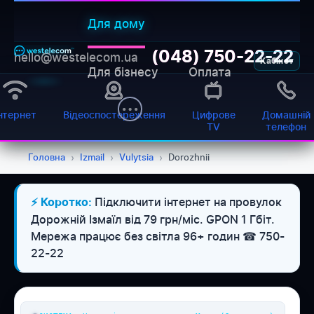
Для дому
(048) 750-22-22
hello@westelecom.ua
Кабінет
Для бізнесу
Оплата
нтернет
Відеоспостереження
Цифрове
Домашній
TV
телефон
Головна
›
Izmail
›
Vulytsia
›
Dorozhnii
Підключити інтернет на провулок
⚡ Коротко:
WESTELECOM
Дорожній Ізмаїл від 79 грн/міс. GPON 1 Гбіт.
Онлайн-підтримка
Мережа працює без світла 96+ годин ☎ 750-
22-22