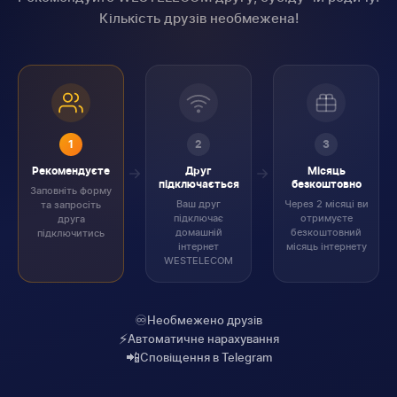
Кількість друзів необмежена!
1
2
3
Рекомендуєте
Друг
Місяць
підключається
безкоштовно
Заповніть форму
Ваш друг
Через 2 місяці ви
та запросіть
підключає
отримуєте
друга
домашній
безкоштовний
підключитись
інтернет
місяць інтернету
WESTELECOM
♾️
Необмежено друзів
⚡
Автоматичне нарахування
📲
Сповіщення в Telegram