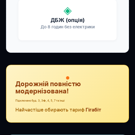
◈
ДБЖ (опція)
До 8 годин без електрики
●
Дорожній повністю
модернізована!
Підключено буд. 3, 3�, 4, 5, 7 та інші
Найчастіше обирають тариф
Гігабіт