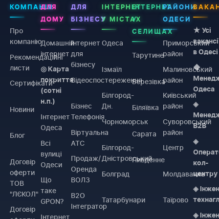
КОМПАНІЯ
ДЛЯ
ДЛЯ
ІНТЕРНЕТ
ІНТЕРНЕТ
РАЙОНИ
ВАКАН
ДОМУ
БІЗНЕСУ
У МІСТАХ
У
ОДЕСИ
Про
★ Усі
СЕЛИЩАХ
компанію
вакансі
Домашній
Інтернет
Одеса
Приморський
в Одесі
інтернет
для
район
Тарутине
Рекомендаційні
бізнесу
листи
◆
Ізмаїл
Малиновський
◎ Карта
Менед
Відеоспостереження
район
покриття
Березівка
Сертифікати
Одеса
(сотні
Білгород-
Київський
н.п.)
◈
Бізнес
Дн.
район
Біляївка
Новини
Менед
Інтернет
Телефонія
Чорноморськ
Суворовський
B2B
Одеса
Віртуальна
район
Сарата
Блог
◈
Всі
АТС
Білгород-
Центр
Операт
вулиці
Продаж/
Дністровський
Пивденне
Договiр
кол-
Одеси
Оренда
оферти
Болград
Молдаванка
центру
Що
ВОЛЗ
ТОВ
◈ Інже
таке
"ЛЄКОЛ"
B2O
Татарбунари
Таїрово
технаг
GPON?
Інтегратор
Договiр
◈ Інже
Інтернет