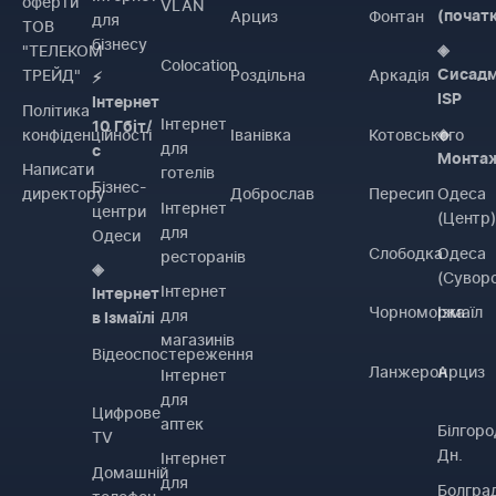
оферти
VLAN
Арциз
Фонтан
(почат
для
ТОВ
бізнесу
"ТЕЛЕКОМ
◈
Colocation
ТРЕЙД"
Роздільна
Аркадія
Сисадм
⚡
ISP
Інтернет
Політика
Інтернет
10 Гбіт/
конфіденційності
Іванівка
Котовського
◈
для
с
Монта
Написати
готелів
Бізнес-
директору
Доброслав
Пересип
Одеса
Інтернет
центри
(Центр
для
Одеси
Слободка
Одеса
ресторанів
◈
(Сувор
Інтернет
Інтернет
Чорноморка
Ізмаїл
для
в Ізмаїлі
магазинів
Відеоспостереження
Ланжерон
Арциз
Інтернет
для
Цифрове
аптек
Білгоро
TV
Дн.
Інтернет
Домашній
для
Болгра