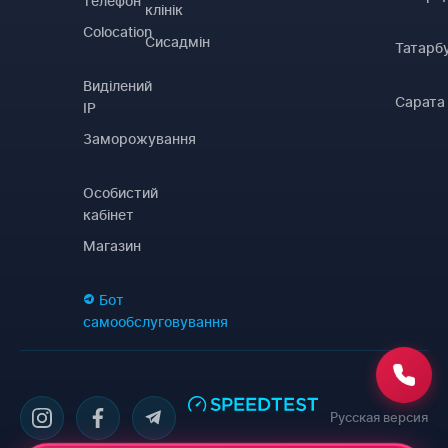
телефон
клінік
Colocation
Сисадмін
Татарб
Виділений
Сарата
IP
Заморожування
Особистий
кабінет
Магазин
Бот
самообслуговування
Русская версия