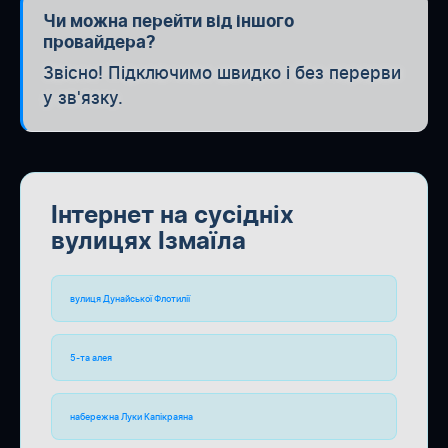
Чи можна перейти від іншого
провайдера?
Звісно! Підключимо швидко і без перерви
у зв'язку.
Інтернет на сусідніх
вулицях Ізмаїла
вулиця Дунайської Флотилії
5-та алея
набережна Луки Капікраяна