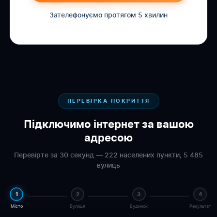
Зателефонуємо протягом 5 хвилин
ПЕРЕВІРКА ПОКРИТТЯ
Підключимо інтернет за вашою
адресою
Перевірте за 30 секунд — 222 населених пункти, 5 485
вулиць
1
2
3
4
Місто
Вулиця
Будинок
Результат