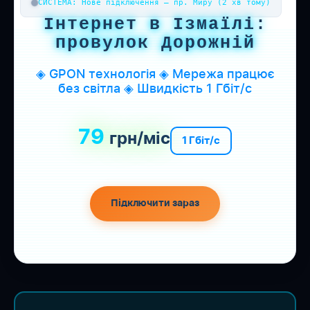
СИСТЕМА: Нове підключення — пр. Миру (2 хв тому)
Інтернет в Ізмаїлі:
провулок Дорожній
◈ GPON технологія ◈ Мережа працює
без світла ◈ Швидкість 1 Гбіт/с
79
грн/міс
1 Гбіт/с
Підключити зараз