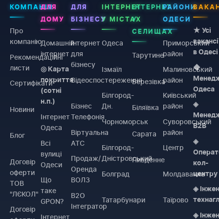
КОМПАНІЯ
ДЛЯ
ДЛЯ
ІНТЕРНЕТ
ІНТЕРНЕТ
РАЙОНИ
ВАКАН
ДОМУ
БІЗНЕСУ
У МІСТАХ
У
ОДЕСИ
Про
★ Усі
СЕЛИЩАХ
компанію
вакансі
Домашній
Інтернет
Одеса
Приморський
в Одесі
інтернет
для
район
Тарутине
Рекомендаційні
бізнесу
листи
◆
Ізмаїл
Малиновський
◎ Карта
Менед
Відеоспостереження
район
покриття
Березівка
Сертифікати
Одеса
(сотні
Білгород-
Київський
н.п.)
◈
Бізнес
Дн.
район
Біляївка
Новини
Менед
Інтернет
Телефонія
Чорноморськ
Суворовський
B2B
Одеса
Віртуальна
район
Сарата
Блог
◈
Всі
АТС
Білгород-
Центр
Операт
вулиці
Продаж/
Дністровський
Пивденне
Договiр
кол-
Одеси
Оренда
оферти
Болград
Молдаванка
центру
Що
ВОЛЗ
ТОВ
◈ Інже
таке
"ЛЄКОЛ"
B2O
Татарбунари
Таїрово
технаг
GPON?
Інтегратор
Договiр
◈ Інже
Інтернет