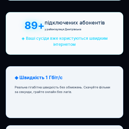
підключених абонентів
89+
у районі вулиця Дмитрівська
◈ Ваші сусіди вже користуються швидким
інтернетом
◈ Швидкість 1 Гбіт/с
Реальна гігабітна швидкість без обмежень. Скачуйте фільми
за секунди, грайте онлайн без лагів.