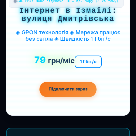
СИСТЕМА: Нове підключення — пр. Миру (3 хв тому)
Інтернет в Ізмаїлі:
вулиця Дмитрівська
◈ GPON технологія ◈ Мережа працює
без світла ◈ Швидкість 1 Гбіт/с
79
грн/міс
1 Гбіт/с
Підключити зараз