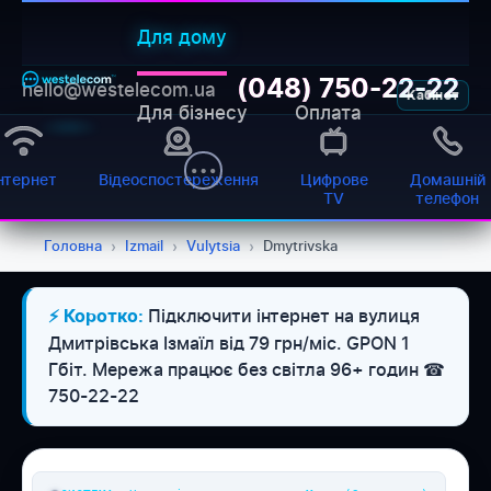
Для дому
(048) 750-22-22
hello@westelecom.ua
Кабінет
Для бізнесу
Оплата
нтернет
Відеоспостереження
Цифрове
Домашній
TV
телефон
Головна
›
Izmail
›
Vulytsia
›
Dmytrivska
Підключити інтернет на вулиця
⚡ Коротко:
WESTELECOM
Дмитрівська Ізмаїл від 79 грн/міс. GPON 1
Онлайн-підтримка
Гбіт. Мережа працює без світла 96+ годин ☎
750-22-22