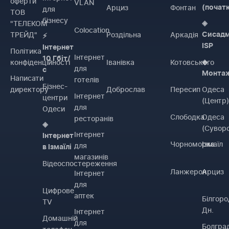
оферти
VLAN
Арциз
Фонтан
(почат
для
ТОВ
бізнесу
"ТЕЛЕКОМ
◈
Colocation
ТРЕЙД"
Роздільна
Аркадія
Сисадм
⚡
ISP
Інтернет
Політика
Інтернет
10 Гбіт/
конфіденційності
Іванівка
Котовського
◈
для
с
Монта
Написати
готелів
Бізнес-
директору
Доброслав
Пересип
Одеса
Інтернет
центри
(Центр
для
Одеси
Слободка
Одеса
ресторанів
◈
(Сувор
Інтернет
Інтернет
Чорноморка
Ізмаїл
для
в Ізмаїлі
магазинів
Відеоспостереження
Ланжерон
Арциз
Інтернет
для
Цифрове
аптек
Білгоро
TV
Дн.
Інтернет
Домашній
для
Болгра