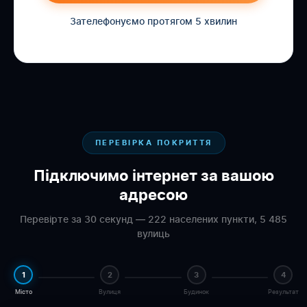
Зателефонуємо протягом 5 хвилин
ПЕРЕВІРКА ПОКРИТТЯ
Підключимо інтернет за вашою
адресою
Перевірте за 30 секунд — 222 населених пункти, 5 485
вулиць
1
2
3
4
Місто
Вулиця
Будинок
Результат