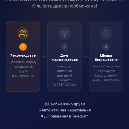
Кількість друзів необмежена!
1
2
3
Рекомендуєте
Друг
Місяць
підключається
безкоштовно
Заповніть форму
Ваш друг
Через 2 місяці ви
та запросіть
підключає
отримуєте
друга
домашній
безкоштовний
підключитись
інтернет
місяць інтернету
WESTELECOM
♾️
Необмежено друзів
⚡
Автоматичне нарахування
📲
Сповіщення в Telegram