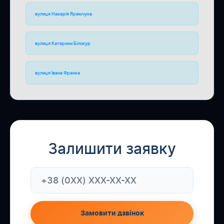
вулиця Назарія Яремчука
вулиця Катерини Білокур
вулиця Івана Франка
Залишити заявку
Замовити дзвінок