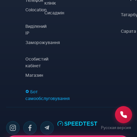
телефон
клінік
Colocation
Сисадмін
Татарб
Виділений
Сарата
IP
Заморожування
Особистий
кабінет
Магазин
Бот
самообслуговування
Русская версия