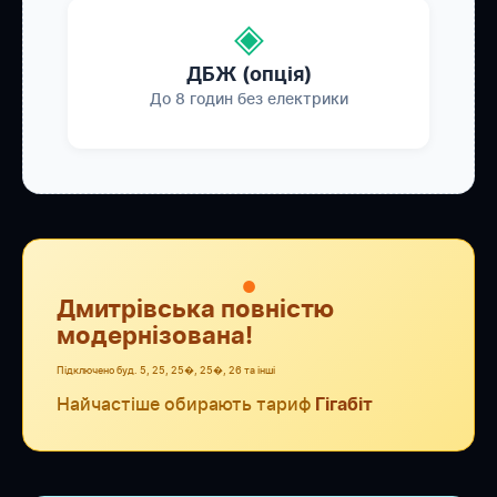
◈
ДБЖ (опція)
До 8 годин без електрики
●
Дмитрівська повністю
модернізована!
Підключено буд. 5, 25, 25�, 25�, 26 та інші
Найчастіше обирають тариф
Гігабіт