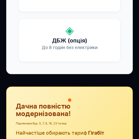
◈
ДБЖ (опція)
До 8 годин без електрики
●
Дачна повністю
модернізована!
Підключено буд. 5, 7, 9, 18, 23 та інші
Найчастіше обирають тариф
Гігабіт