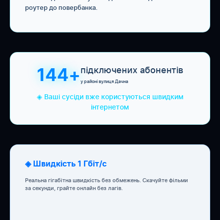
роутер до повербанка.
підключених абонентів
144+
у районі вулиця Дачна
◈ Ваші сусіди вже користуються швидким
інтернетом
◈ Швидкість 1 Гбіт/с
Реальна гігабітна швидкість без обмежень. Скачуйте фільми
за секунди, грайте онлайн без лагів.