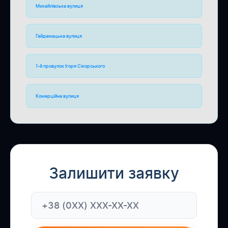
Михайлівська вулиця
Гайдамацька вулиця
1-й провулок Ігоря Сікорського
Комерційна вулиця
Залишити заявку