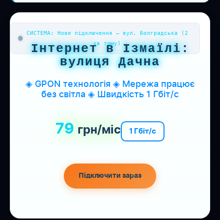
СИСТЕМА: Нове підключення — вул. Болградська (2
хв тому)
Інтернет в Ізмаїлі:
вулиця Дачна
◈ GPON технологія ◈ Мережа працює
без світла ◈ Швидкість 1 Гбіт/с
79
грн/міс
1 Гбіт/с
Підключити зараз