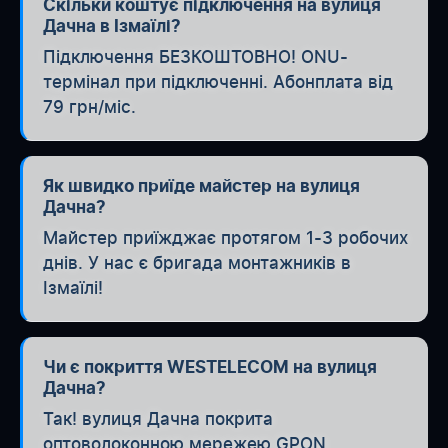
Скільки коштує підключення на вулиця
Дачна в Ізмаїлі?
Підключення БЕЗКОШТОВНО! ONU-
термінал при підключенні. Абонплата від
79 грн/міс.
Як швидко приїде майстер на вулиця
Дачна?
Майстер приїжджає протягом 1-3 робочих
днів. У нас є бригада монтажників в
Ізмаїлі!
Чи є покриття WESTELECOM на вулиця
Дачна?
Так! вулиця Дачна покрита
оптоволоконною мережею GPON.