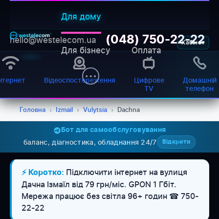
Для дому
(048) 750-22-22
hello@westelecom.ua
Кабінет
Для бізнесу
Оплата
нтернет
Відеоспостереження
Цифрове
Домашній
TV
телефон
Головна
›
Izmail
›
Vulytsia
›
Dachna
Бот для самообслуговування
баланс, діагностика, обладнання 24/7
Відкрити
WESTELECOM
Онлайн-підтримка
Підключити інтернет на вулиця
⚡ Коротко:
Дачна Ізмаїл від 79 грн/міс. GPON 1 Гбіт.
Мережа працює без світла 96+ годин ☎ 750-
22-22