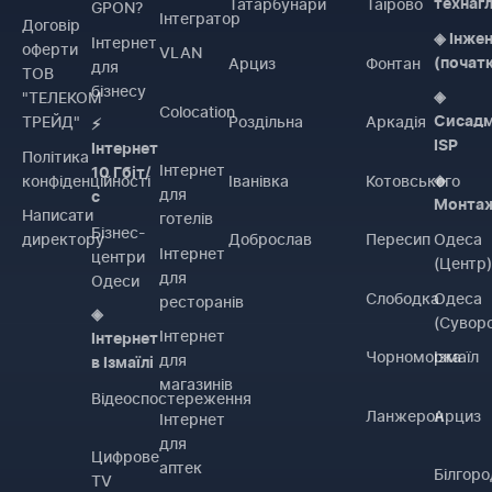
Татарбунари
Таїрово
технаг
GPON?
Інтегратор
Договiр
◈ Інже
Інтернет
оферти
VLAN
Арциз
Фонтан
(почат
для
ТОВ
бізнесу
"ТЕЛЕКОМ
◈
Colocation
ТРЕЙД"
Роздільна
Аркадія
Сисадм
⚡
ISP
Інтернет
Політика
Інтернет
10 Гбіт/
конфіденційності
Іванівка
Котовського
◈
для
с
Монта
Написати
готелів
Бізнес-
директору
Доброслав
Пересип
Одеса
Інтернет
центри
(Центр
для
Одеси
Слободка
Одеса
ресторанів
◈
(Сувор
Інтернет
Інтернет
Чорноморка
Ізмаїл
для
в Ізмаїлі
магазинів
Відеоспостереження
Ланжерон
Арциз
Інтернет
для
Цифрове
аптек
Білгоро
TV