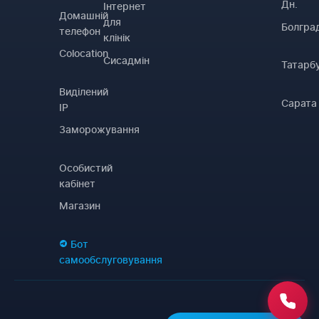
Дн.
Інтернет
Домашній
для
Болгра
телефон
клінік
Colocation
Сисадмін
Татарб
Виділений
Сарата
IP
Заморожування
Особистий
кабінет
Магазин
Бот
самообслуговування