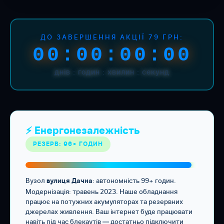
ДО ЗАВЕРШЕННЯ АКЦІЇ 79 ГРН:
00:00:00:00
днів : годин : хвилин : секунд
⚡ Енергонезалежність
РЕЗЕРВ: 96+ ГОДИН
Вузол
: автономність 99+ годин.
вулиця Дачна
Модернізація: травень 2023. Наше обладнання
працює на потужних акумуляторах та резервних
джерелах живлення. Ваш інтернет буде працювати
навіть під час блекаутів — достатньо підключити