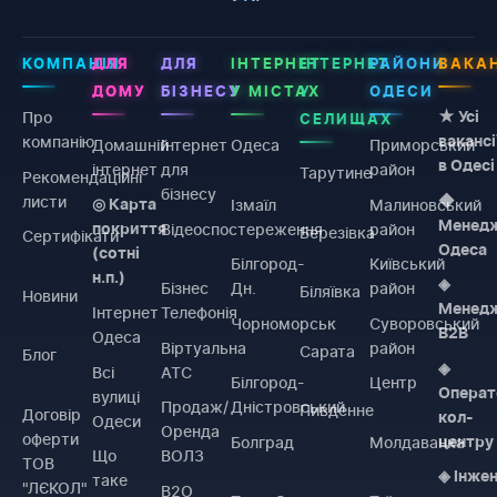
КОМПАНІЯ
ДЛЯ
ДЛЯ
ІНТЕРНЕТ
ІНТЕРНЕТ
РАЙОНИ
ВАКАН
ДОМУ
БІЗНЕСУ
У МІСТАХ
У
ОДЕСИ
Про
★ Усі
СЕЛИЩАХ
компанію
вакансі
Домашній
Інтернет
Одеса
Приморський
в Одесі
інтернет
для
район
Тарутине
Рекомендаційні
бізнесу
листи
◆
Ізмаїл
Малиновський
◎ Карта
Менед
Відеоспостереження
район
покриття
Березівка
Сертифікати
Одеса
(сотні
Білгород-
Київський
н.п.)
◈
Бізнес
Дн.
район
Біляївка
Новини
Менед
Інтернет
Телефонія
Чорноморськ
Суворовський
B2B
Одеса
Віртуальна
район
Сарата
Блог
◈
Всі
АТС
Білгород-
Центр
Операт
вулиці
Продаж/
Дністровський
Пивденне
Договiр
кол-
Одеси
Оренда
оферти
Болград
Молдаванка
центру
Що
ВОЛЗ
ТОВ
◈ Інже
таке
"ЛЄКОЛ"
B2O