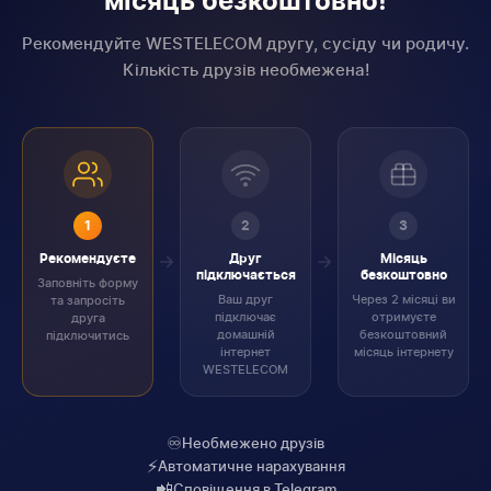
місяць безкоштовно!
Рекомендуйте WESTELECOM другу, сусіду чи родичу.
Кількість друзів необмежена!
1
2
3
Рекомендуєте
Друг
Місяць
підключається
безкоштовно
Заповніть форму
Ваш друг
Через 2 місяці ви
та запросіть
підключає
отримуєте
друга
домашній
безкоштовний
підключитись
інтернет
місяць інтернету
WESTELECOM
♾️
Необмежено друзів
⚡
Автоматичне нарахування
📲
Сповіщення в Telegram