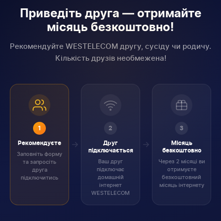
Приведіть друга — отримайте
місяць безкоштовно!
Рекомендуйте WESTELECOM другу, сусіду чи родичу.
Кількість друзів необмежена!
1
2
3
Рекомендуєте
Друг
Місяць
підключається
безкоштовно
Заповніть форму
Ваш друг
Через 2 місяці ви
та запросіть
підключає
отримуєте
друга
домашній
безкоштовний
підключитись
інтернет
місяць інтернету
WESTELECOM