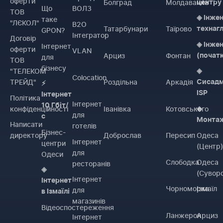
оферти
Болград
Молдаванка
центру
Що
ВОЛЗ
ТОВ
◈ Інже
таке
"ЛЄКОЛ"
B2O
Татарбунари
Таїрово
технаг
GPON?
Інтегратор
Договiр
◈ Інже
Інтернет
оферти
VLAN
Арциз
Фонтан
(почат
для
ТОВ
бізнесу
"ТЕЛЕКОМ
◈
Colocation
ТРЕЙД"
Роздільна
Аркадія
Сисадм
⚡
ISP
Інтернет
Політика
Інтернет
10 Гбіт/
конфіденційності
Іванівка
Котовського
◈
для
с
Монта
Написати
готелів
Бізнес-
директору
Доброслав
Пересип
Одеса
Інтернет
центри
(Центр
для
Одеси
Слободка
Одеса
ресторанів
◈
(Сувор
Інтернет
Інтернет
Чорноморка
Ізмаїл
для
в Ізмаїлі
магазинів
Відеоспостереження
Ланжерон
Арциз
Інтернет