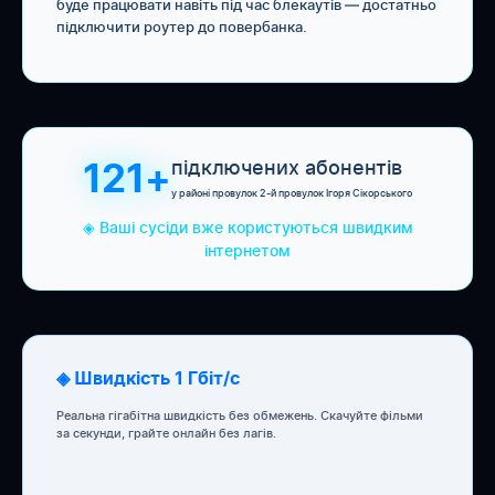
буде працювати навіть під час блекаутів — достатньо
підключити роутер до повербанка.
підключених абонентів
121+
у районі провулок 2-й провулок Ігоря Сікорського
◈ Ваші сусіди вже користуються швидким
інтернетом
◈ Швидкість 1 Гбіт/с
Реальна гігабітна швидкість без обмежень. Скачуйте фільми
за секунди, грайте онлайн без лагів.