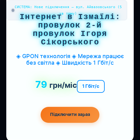
СИСТЕМА: Нове підключення — вул. Айвазовського (5
хв тому)
Інтернет в Ізмаїлі:
провулок 2-й
провулок Ігоря
Сікорського
◈ GPON технологія ◈ Мережа працює
без світла ◈ Швидкість 1 Гбіт/с
79
грн/міс
1 Гбіт/с
Підключити зараз