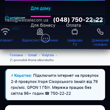
Для дому
(048) 750-22-22
hello@westelecom.ua
Кабінет
Для бізнесу
Оплата
нтернет
Відеоспостереження
Цифрове
Домашній
TV
телефон
Головна
›
Izmail
›
Vulytsia
›
2 i provulok ihoria sikorskoho
WESTELECOM
Підключити інтернет на провулок
⚡ Коротко:
Онлайн-підтримка
2-й провулок Ігоря Сікорського Ізмаїл від 79
грн/міс. GPON 1 Гбіт. Мережа працює без
світла 96+ годин ☎ 750-22-22