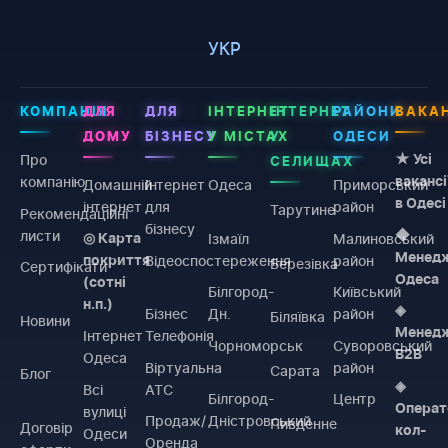
УКР
КОМПАНІЯ
ДЛЯ
ДЛЯ
ІНТЕРНЕТ
ІНТЕРНЕТ
РАЙОНИ
ВАКАН
ДОМУ
БІЗНЕСУ
У МІСТАХ
У
ОДЕСИ
Про
★ Усі
СЕЛИЩАХ
компанію
вакансі
Домашній
Інтернет
Одеса
Приморський
в Одесі
інтернет
для
район
Тарутине
Рекомендаційні
бізнесу
листи
◆
Ізмаїл
Малиновський
◎ Карта
Менед
Відеоспостереження
район
покриття
Березівка
Сертифікати
Одеса
(сотні
Білгород-
Київський
н.п.)
◈
Бізнес
Дн.
район
Біляївка
Новини
Менед
Інтернет
Телефонія
Чорноморськ
Суворовський
B2B
Одеса
Віртуальна
район
Сарата
Блог
◈
Всі
АТС
Білгород-
Центр
Операт
вулиці
Продаж/
Дністровський
Пивденне
Договiр
кол-
Одеси
Оренда