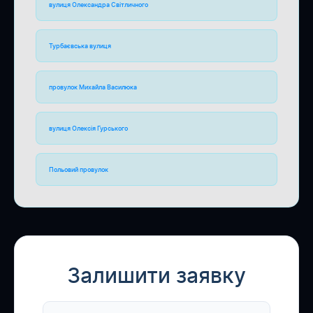
вулиця Олександра Світличного
Турбаєвська вулиця
провулок Михайла Василюка
вулиця Олексія Гурського
Польовий провулок
Залишити заявку