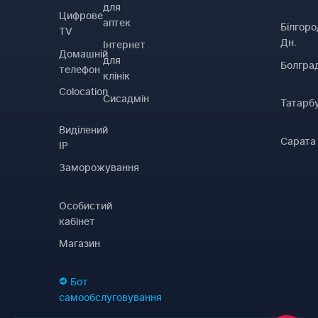
для
Цифрове
аптек
Білгоро
TV
Дн.
Інтернет
Домашній
для
Болгра
телефон
клінік
Colocation
Сисадмін
Татарб
Виділений
Сарата
IP
Заморожування
Особистий
кабінет
Магазин
Бот
самообслуговування