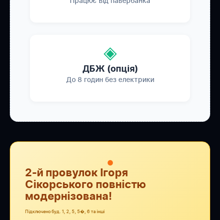
Працює від павербанка
◈
ДБЖ (опція)
До 8 годин без електрики
●
2-й провулок Ігоря
Сікорського повністю
модернізована!
Підключено буд. 1, 2, 5, 5�, 6 та інші