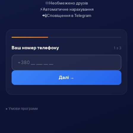
♾️
Необмежено друзів
⚡
Автоматичне нарахування
📲
Сповіщення в Telegram
Ваш номер телефону
1 з 3
Далі →
Умови програми