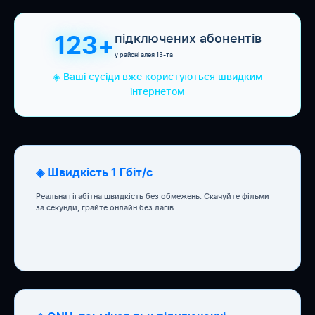
підключених абонентів
123+
у районі алея 13-та
◈ Ваші сусіди вже користуються швидким
інтернетом
◈ Швидкість 1 Гбіт/с
Реальна гігабітна швидкість без обмежень. Скачуйте фільми
за секунди, грайте онлайн без лагів.