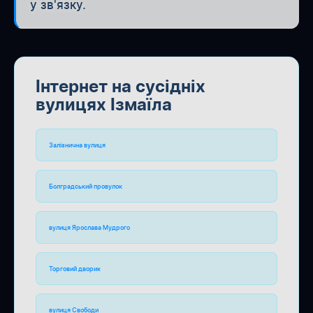
у зв'язку.
Інтернет на сусідніх
вулицях Ізмаїла
Залізнична вулиця
Болградський провулок
вулиця Ярослава Мудрого
Торговий дворик
вулиця Свободи