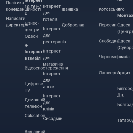
Інтернет
Політика
Інтернет
10 Гбіт/
конфіденційності
Іванівка
Котовського
◈
для
с
Монта
Написати
готелів
Бізнес-
директору
Доброслав
Пересип
Одеса
Інтернет
центри
(Центр
для
Одеси
Слободка
Одеса
ресторанів
◈
(Сувор
Інтернет
Інтернет
Чорноморка
Ізмаїл
для
в Ізмаїлі
магазинів
Відеоспостереження
Ланжерон
Арциз
Інтернет
для
Цифрове
аптек
Білгоро
TV
Дн.
Інтернет
Домашній
для
Болгра
телефон
клінік
Colocation
Сисадмін
Татарб
Виділений