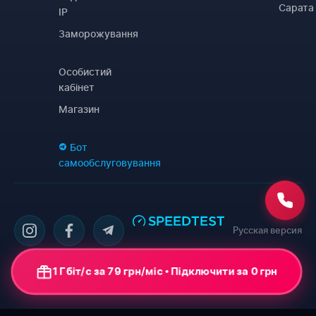
Сарата
IP
Заморожування
Особистий
кабінет
Магазин
Бот
самообслуговування
Русская версия
1 Гбіт/с за 79 грн/міс • Підключити за 0 грн