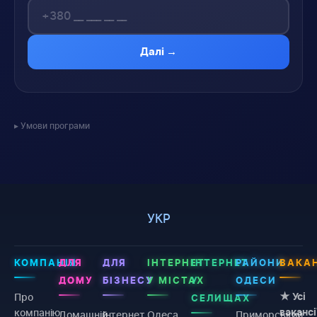
Далі →
Умови програми
УКР
КОМПАНІЯ
ДЛЯ
ДЛЯ
ІНТЕРНЕТ
ІНТЕРНЕТ
РАЙОНИ
ВАКАН
ДОМУ
БІЗНЕСУ
У МІСТАХ
У
ОДЕСИ
Про
★ Усі
СЕЛИЩАХ
компанію
вакансі
Домашній
Інтернет
Одеса
Приморський