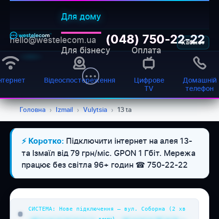
Для дому
(048) 750-22-22
hello@westelecom.ua
Кабінет
Для бізнесу
Оплата
нтернет
Відеоспостереження
Цифрове
Домашній
TV
телефон
Головна
›
Izmail
›
Vulytsia
›
13 ta
Підключити інтернет на алея 13-
⚡ Коротко:
WESTELECOM
Онлайн-підтримка
та Ізмаїл від 79 грн/міс. GPON 1 Гбіт. Мережа
працює без світла 96+ годин ☎ 750-22-22
СИСТЕМА: Нове підключення — вул. Соборна (2 хв