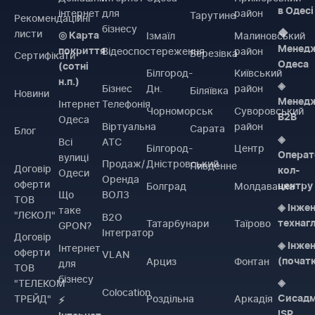
в Одесі
інтернет
для
район
Тарутине
Рекомендаційні
бізнесу
листи
◆
Ізмаїл
Малиновський
◎ Карта
Менед
Відеоспостереження
район
покриття
Березівка
Сертифікати
Одеса
(сотні
Білгород-
Київський
н.п.)
◈
Бізнес
Дн.
район
Біляївка
Новини
Менед
Інтернет
Телефонія
Чорноморськ
Суворовський
B2B
Одеса
Віртуальна
район
Сарата
Блог
◈
Всі
АТС
Білгород-
Центр
Операт
вулиці
Продаж/
Дністровський
Пивденне
Договiр
кол-
Одеси
Оренда
оферти
Болград
Молдаванка
центру
Що
ВОЛЗ
ТОВ
◈ Інже
таке
"ЛЄКОЛ"
B2O
Татарбунари
Таїрово
технаг
GPON?
Інтегратор
Договiр
◈ Інже
Інтернет
оферти
VLAN
Арциз
Фонтан
(почат
для
ТОВ
бізнесу
"ТЕЛЕКОМ
◈
Colocation
ТРЕЙД"
Роздільна
Аркадія
Сисадм
⚡
ISP