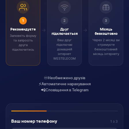
1
2
3
Рекомендуєте
Друг
Місяць
підключається
безкоштовно
Заповніть форму
Ваш друг
Через 2 місяці ви
та запросіть
підключає
отримуєте
друга
домашній
безкоштовний
підключитись
інтернет
місяць інтернету
WESTELECOM
♾️
Необмежено друзів
⚡
Автоматичне нарахування
📲
Сповіщення в Telegram
Ваш номер телефону
1 з 3