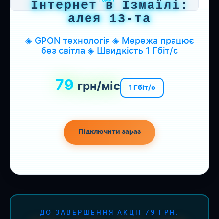
тому)
Інтернет в Ізмаїлі:
алея 13-та
◈ GPON технологія ◈ Мережа працює
без світла ◈ Швидкість 1 Гбіт/с
79
грн/міс
1 Гбіт/с
Підключити зараз
ДО ЗАВЕРШЕННЯ АКЦІЇ 79 ГРН: