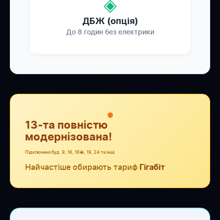
◈
ДБЖ (опція)
До 8 годин без електрики
●
13-та повністю
модернізована!
Підключено буд. 9, 18, 18�, 19, 24 та інші
Найчастіше обирають тариф
Гігабіт