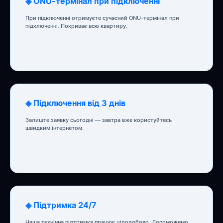
◈ ONU-термінал при підключенні
При підключенні отримуєте сучасний ONU-термінал при
підключенні. Покриває всю квартиру.
◈ Підключення від 3 днів
Залиште заявку сьогодні — завтра вже користуйтесь
швидким інтернетом.
◈ Підтримка 24/7
Наша технічна підтримка працює цілодобово. Допоможемо