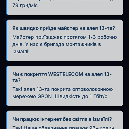
79 грн/міс.
Як швидко приїде майстер на алея 13-та?
Майстер приїжджає протягом 1-3 робочих
днів. У нас є бригада монтажників в
Ізмаїлі!
Чи є покриття WESTELECOM на алея 13-
та?
Так! алея 13-та покрита оптоволоконною
мережею GPON. Швидкість до 1 Гбіт/с.
Чи працює інтернет без світла в Ізмаїлі?
Так! Наше обладнання працює 96+ годин