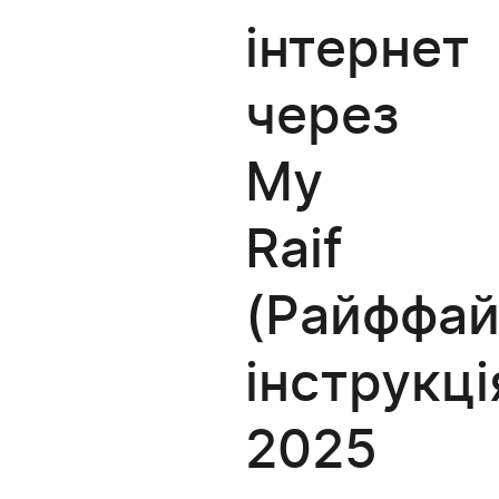
інтернет
через
My
Raif
(Райффай
інструкці
2025