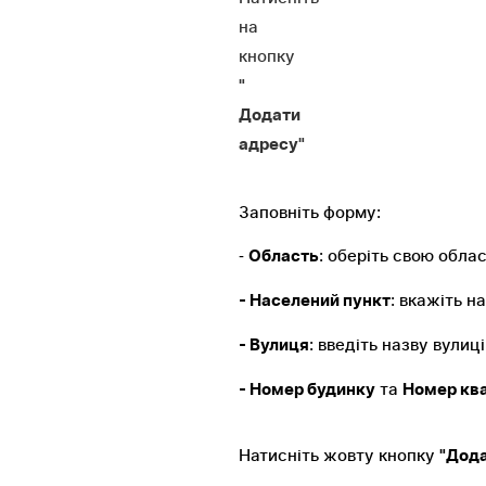
на
кнопку
"
Додати
адресу"
Заповніть форму:
: оберіть свою обла
​- 
Область
: вкажіть н
- Населений пункт
: введіть назву вулиц
- Вулиця
 та 
- Номер будинку
Номер кв
Натисніть жовту кнопку 
"Дод