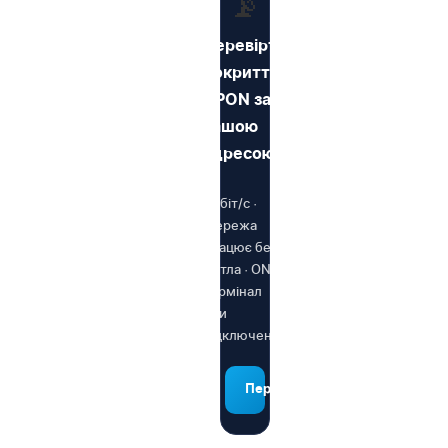
📡
Перевірте
покриття
GPON за
вашою
адресою
1 Гбіт/с ·
Мережа
працює без
світла · ONU-
термінал
при
підключенні
Перевірити адресу