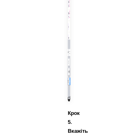
Крок
5.
Вкажіть