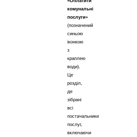
«Оплатити
комунальні
послуги»
(позначений
синьою
іконкою
з
краплею
води).
Це
розділ,
де
зібрані
всі
постачальники
послуг,
включаючи