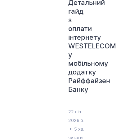
Детальний
гайд
з
оплати
інтернету
WESTELECOM
у
мобільному
додатку
Райффайзен
Банку
22 січ.
2026 р.
5 хв.
читати