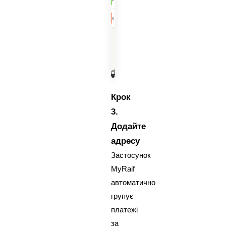
Крок
3.
Додайте
адресу
Застосунок
MyRaif
автоматично
групує
платежі
за