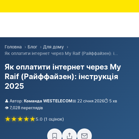
Головна
›
Блог
›
Для дому
›
Як оплатити інтернет через My Raif (Райффайзен): і...
Як оплатити інтернет через My
Raif (Райффайзен): інструкція
2025
👤 Автор:
📅 22 січня 2026
⏱️ 5 хв
Команда WESTELECOM
👁️ 7,028 переглядів
★
★
★
★
★
5.0 (1 оцінок)