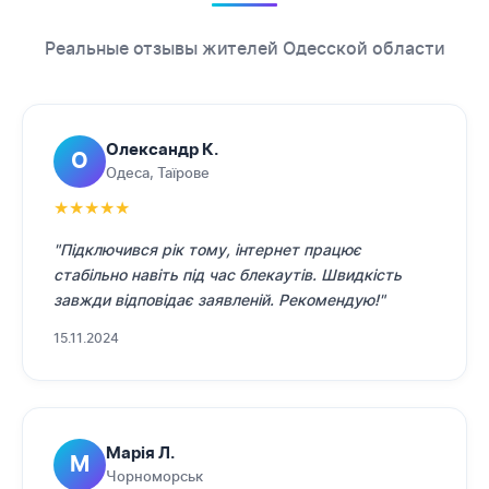
Реальные отзывы жителей Одесской области
Олександр К.
О
Одеса, Таїрове
★
★
★
★
★
"Підключився рік тому, інтернет працює
стабільно навіть під час блекаутів. Швидкість
завжди відповідає заявленій. Рекомендую!"
15.11.2024
Марія Л.
М
Чорноморськ