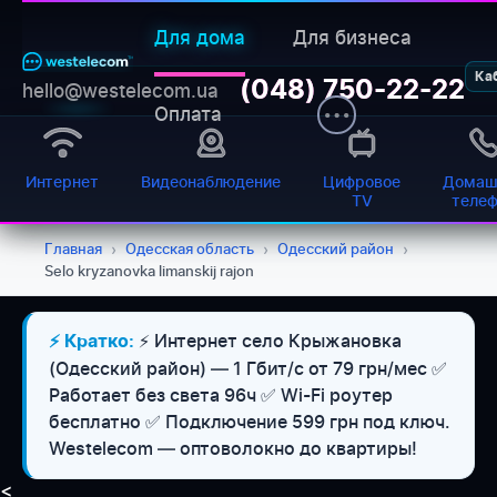
Для дома
Для бизнеса
Ка
(048) 750-22-22
hello@westelecom.ua
Оплата
Интернет
Видеонаблюдение
Цифровое
Домаш
TV
теле
Главная
›
Одесская область
›
Одесский район
›
Selo kryzanovka limanskij rajon
⚡ Интернет село Крыжановка
⚡ Кратко:
(Одесский район) — 1 Гбит/с от 79 грн/мес ✅
Работает без света 96ч ✅ Wi-Fi роутер
бесплатно ✅ Подключение 599 грн под ключ.
Westelecom — оптоволокно до квартиры!
<