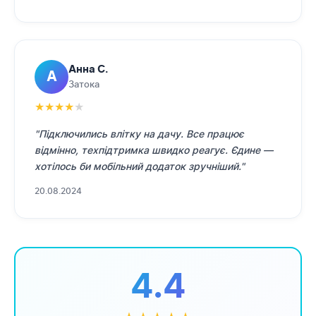
Анна С.
А
Затока
★
★
★
★
★
"Підключились влітку на дачу. Все працює
відмінно, техпідтримка швидко реагує. Єдине —
хотілось би мобільний додаток зручніший."
20.08.2024
4.4