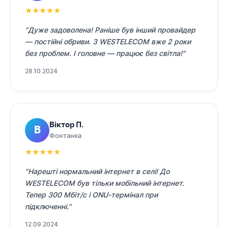
★
★
★
★
★
"Дуже задоволена! Раніше був інший провайдер
— постійні обриви. З WESTELECOM вже 2 роки
без проблем. І головне — працює без світла!"
28.10.2024
Віктор П.
В
Фонтанка
★
★
★
★
★
"Нарешті нормальний інтернет в селі! До
WESTELECOM був тільки мобільний інтернет.
Тепер 300 Мбіт/с і ONU-термінал при
підключенні."
12.09.2024