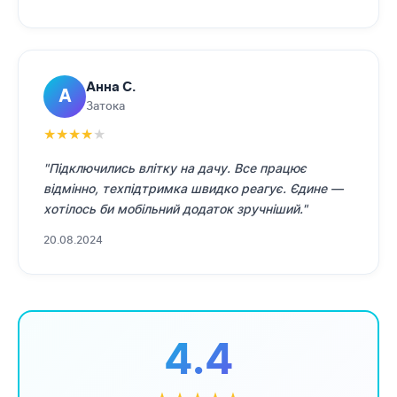
Анна С.
А
Затока
★
★
★
★
★
"Підключились влітку на дачу. Все працює
відмінно, техпідтримка швидко реагує. Єдине —
хотілось би мобільний додаток зручніший."
20.08.2024
4.4