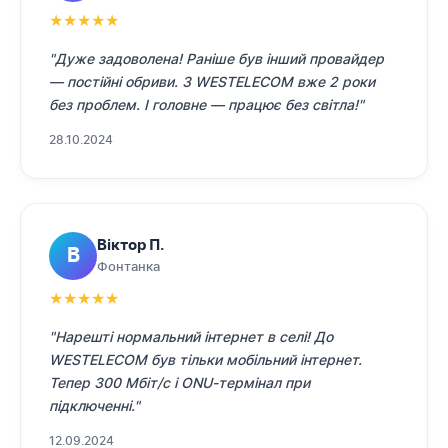
★
★
★
★
★
"Дуже задоволена! Раніше був інший провайдер
— постійні обриви. З WESTELECOM вже 2 роки
без проблем. І головне — працює без світла!"
28.10.2024
Віктор П.
В
Фонтанка
★
★
★
★
★
"Нарешті нормальний інтернет в селі! До
WESTELECOM був тільки мобільний інтернет.
Тепер 300 Мбіт/с і ONU-термінал при
підключенні."
12.09.2024