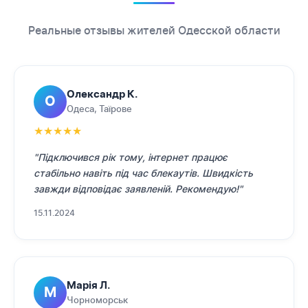
Реальные отзывы жителей Одесской области
Олександр К.
О
Одеса, Таїрове
★
★
★
★
★
"Підключився рік тому, інтернет працює
стабільно навіть під час блекаутів. Швидкість
завжди відповідає заявленій. Рекомендую!"
15.11.2024
Марія Л.
М
Чорноморськ