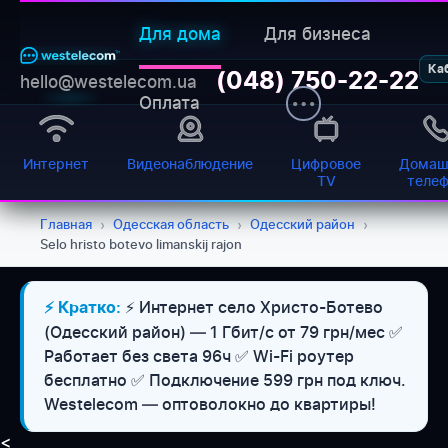
Для дома
Для бизнеса
Ка
(048) 750-22-22
hello@westelecom.ua
Оплата
Интернет
Видеонаблюдение
Цифровое
Домаш
TV
теле
Главная
›
Одесская область
›
Одесский район
›
Selo hristo botevo limanskij rajon
⚡ Интернет село Христо-Ботево
⚡ Кратко:
(Одесский район) — 1 Гбит/с от 79 грн/мес ✅
Работает без света 96ч ✅ Wi-Fi роутер
бесплатно ✅ Подключение 599 грн под ключ.
Westelecom — оптоволокно до квартиры!
<