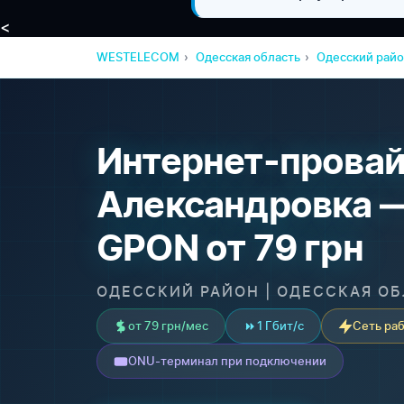
<
WESTELECOM
Одесская область
Одесский рай
Интернет-провай
Александровка 
GPON от 79 грн
ОДЕССКИЙ РАЙОН | ОДЕССКАЯ О
от 79 грн/мес
1 Гбит/с
Сеть раб
ONU-терминал при подключении