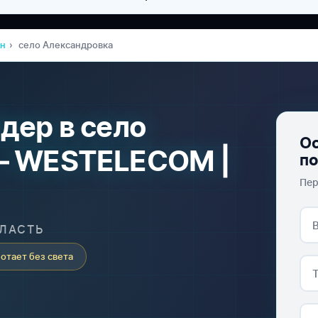
он
село Александровка
дер в село
Ос
— WESTELECOM |
п
Пер
БЛАСТЬ
отает без света