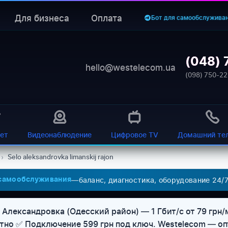
Для бизнеса
Оплата
Бот для самообслужива
(048) 
hello@westelecom.ua
(098) 750-22
ет
Видеонаблюдение
Цифровое TV
Домашний те
›
Selo aleksandrovka limanskij rajon
—
баланс, диагностика, оборудование 24/
 самообслуживания
 Александровка (Одесский район) — 1 Гбит/с от 79 грн/
атно ✅ Подключение 599 грн под ключ. Westelecom — о