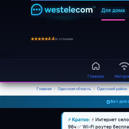
Для дома
по отзывам
4.4
Главная
Интерн
Главная
›
Одесская область
›
Одесский район
Бот для
⚡ Интернет село
⚡ Кратко:
96ч ✅ Wi-Fi роутер беспл