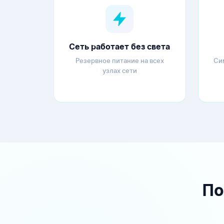
Сеть работает без света
Резервное питание на всех
Си
узлах сети
По