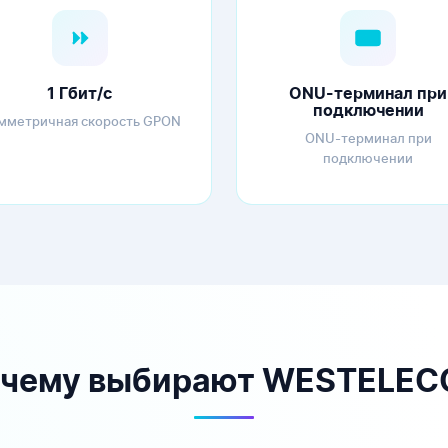
1 Гбит/с
ONU-терминал при
подключении
мметричная скорость GPON
ONU-терминал при
подключении
чему выбирают WESTELE