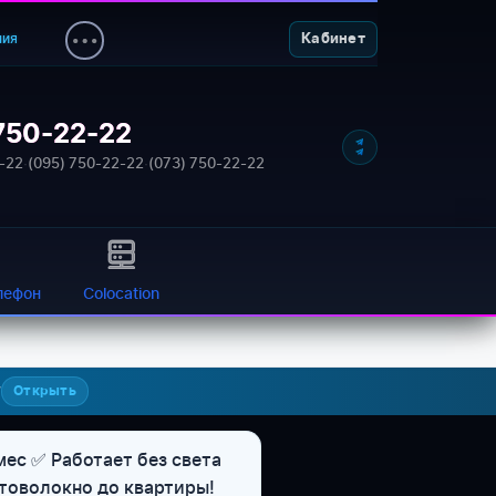
ния
Кабинет
750-22-22
-22
·
(095) 750-22-22
·
(073) 750-22-22
лефон
Colocation
7
Открыть
мес ✅ Работает без света
птоволокно до квартиры!