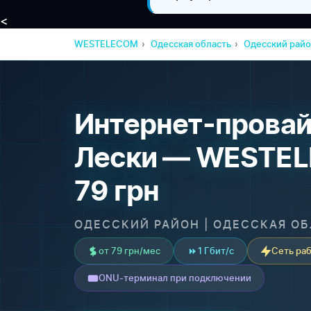
<
WESTELECOM
Одесская область
Одесский рай
Интернет-провай
Лески — WESTEL
79 грн
ОДЕССКИЙ РАЙОН | ОДЕССКАЯ О
от 79 грн/мес
1 Гбит/с
Сеть раб
ONU-терминал при подключении