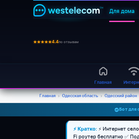
Для дома
по отзывам
4.4
Главная
Интерн
Главная
›
Одесская область
›
Одесский район
Бот для
⚡ Интернет село 
⚡ Кратко:
Fi роутер бесплатно ✅ По