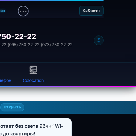
ния
Кабинет
750-22-22
-22
·
(095) 750-22-22
·
(073) 750-22-22
лефон
Colocation
7
Открыть
отает без света 96ч ✅ Wi-
о до квартиры!