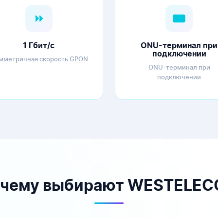
1 Гбит/с
ONU-терминал при
подключении
мметричная скорость GPON
ONU-терминал при
подключении
чему выбирают WESTELE