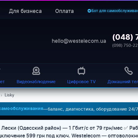
Для бизнеса
Оплата
Бот для самообслужива
(048) 
hello@westelecom.ua
(098) 750-22
ет
Видеонаблюдение
Цифровое TV
Домашний те
›
Lisky
—
баланс, диагностика, оборудование 24/
 самообслуживания
Лески (Одесский район) — 1 Гбит/с от 79 грн/мес ✅ Раб
дключение 599 грн под ключ. Westelecom — оптоволокн