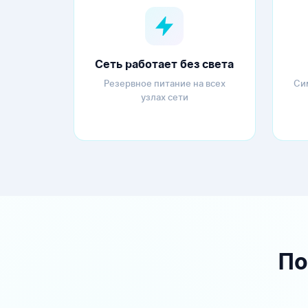
Сеть работает без света
Резервное питание на всех
Си
узлах сети
По