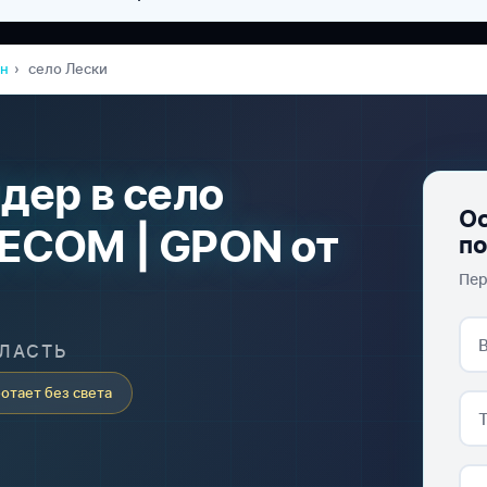
он
село Лески
дер в село
Ос
ECOM | GPON от
п
Пер
БЛАСТЬ
отает без света