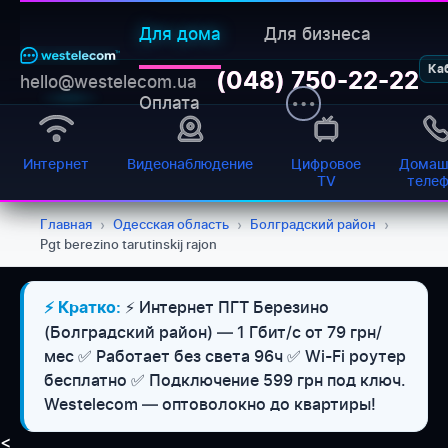
Для дома
Для бизнеса
Ка
(048) 750-22-22
hello@westelecom.ua
Оплата
Интернет
Видеонаблюдение
Цифровое
Домаш
TV
теле
Главная
›
Одесская область
›
Болградский район
›
Pgt berezino tarutinskij rajon
⚡ Интернет ПГТ Березино
⚡ Кратко:
(Болградский район) — 1 Гбит/с от 79 грн/
мес ✅ Работает без света 96ч ✅ Wi-Fi роутер
бесплатно ✅ Подключение 599 грн под ключ.
Westelecom — оптоволокно до квартиры!
<