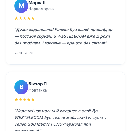
Марія Л.
М
Чорноморськ
★
★
★
★
★
"Дуже задоволена! Раніше був інший провайдер
— постійні обриви. З WESTELECOM вже 2 роки
без проблем. І головне — працює без світла!"
28.10.2024
Віктор П.
В
Фонтанка
★
★
★
★
★
"Нарешті нормальний інтернет в селі! До
WESTELECOM був тільки мобільний інтернет.
Тепер 300 Мбіт/с і ONU-термінал при
підключенні."