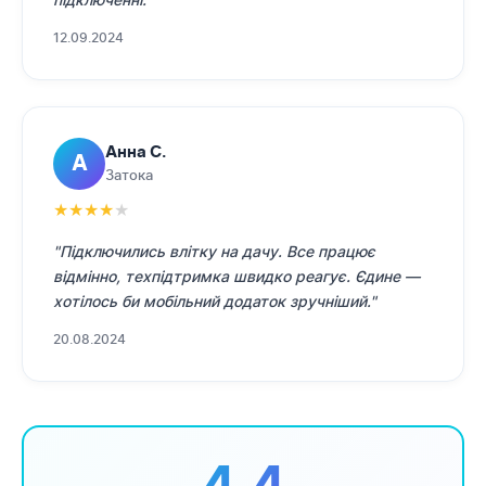
12.09.2024
Анна С.
А
Затока
★
★
★
★
★
"Підключились влітку на дачу. Все працює
відмінно, техпідтримка швидко реагує. Єдине —
хотілось би мобільний додаток зручніший."
20.08.2024