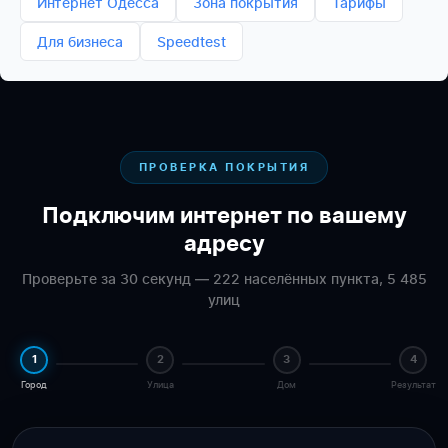
Интернет Одесса
Зона покрытия
Тарифы
Для бизнеса
Speedtest
ПРОВЕРКА ПОКРЫТИЯ
Подключим интернет по вашему
адресу
Проверьте за 30 секунд — 222 населённых пункта, 5 485
улиц
1
2
3
4
Город
Улица
Дом
Результат