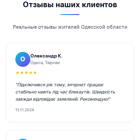
Отзывы наших клиентов
Реальные отзывы жителей Одесской области
Олександр К.
О
Одеса, Таїрове
★
★
★
★
★
"Підключився рік тому, інтернет працює
стабільно навіть під час блекаутів. Швидкість
завжди відповідає заявленій. Рекомендую!"
15.11.2024