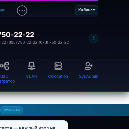
ния
Кабинет
750-22-22
-22
·
(095) 750-22-22
·
(073) 750-22-22
B2O
VLAN
Colocation
SysAdmin
тегратор
7
Открыть
 света — каждый узел на