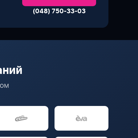
(048) 750-33-03
аний
COM