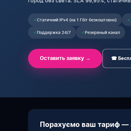
город без света. SLA 99,95%, статичны
✓
Статичний IPv4 (на 1 Гбіт безкоштовно)
✓
✓
Поддержка 24/7
✓
Резервный канал
Оставить заявку →
☎ Беспл
Порахуємо ваш тариф — 