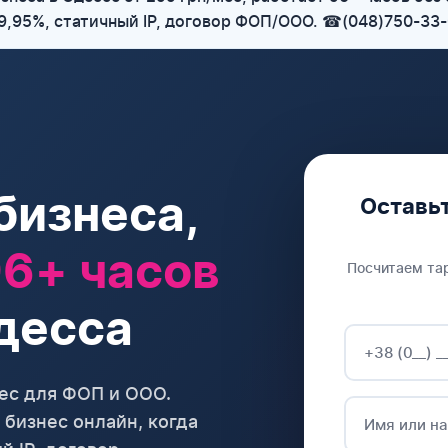
9,95%, статичный IP, договор ФОП/ООО. ☎(048)750-33
бизнеса,
Оставьт
6+ часов
Посчитаем та
десса
ес для ФОП и ООО.
бизнес онлайн, когда