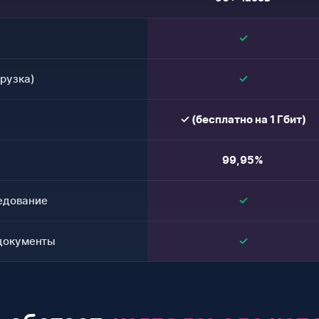
✓
рузка)
✓
✓ (бесплатно на 1 Гбит)
99,95%
едование
✓
документы
✓