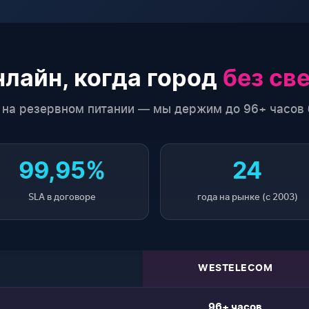
лайн, когда город
без св
 на резервном питании — мы держим до 96+ часов 
99,95%
24
SLA в договоре
года на рынке (с 2003)
WESTELECOM
96+ часов