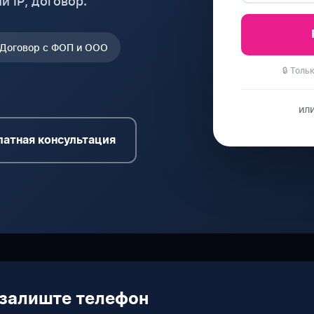
й IP, договор.
Договор с ФОП и ООО
🔒 Толь
ил
атная консультация
залиште телефон