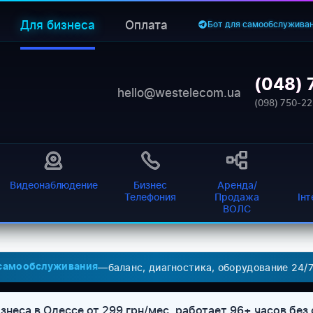
Для бизнеса
Оплата
Бот для самообслужива
(048) 
hello@westelecom.ua
(098) 750-22
Видеонаблюдение
Бизнес
Аренда/
Телефония
Продажа
Ін
ВОЛС
—
баланс, диагностика, оборудование 24/
 самообслуживания
знеса в Одессе от 299 грн/мес, работает 96+ часов без