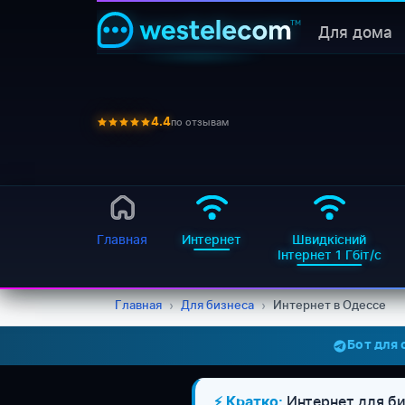
Для дома
по отзывам
4.4
Главная
Интернет
Швидкісний
Інтернет 1 Гбіт/с
Главная
›
Для бизнеса
›
Интернет в Одессе
Бот для
Интернет для би
⚡ Кратко: