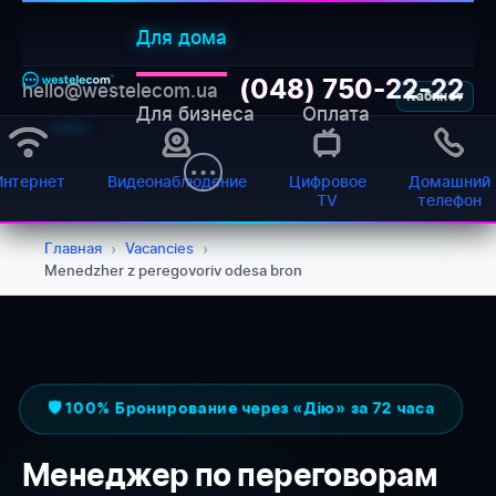
Для дома
(048) 750-22-22
hello@westelecom.ua
Кабинет
Для бизнеса
Оплата
Интернет
Видеонаблюдение
Цифровое
Домашний
TV
телефон
WESTELECOM
Главная
›
Vacancies
›
Онлайн-підтримка
Menedzher z peregovoriv odesa bron
🛡️ 100% Бронирование через «Дію» за 72 часа
Менеджер по переговорам