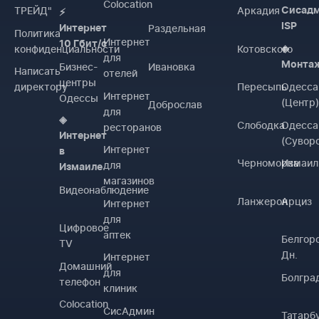
Colocation
ТРЕЙД"
Аркадия
Сисад
⚡
ISP
Раздельная
Интернет
Политика
Интернет
10 Гбит/с
конфиденциальности
Котовского
◈
для
Монта
Бизнес-
Ивановка
Написать
отелей
центры
директору
Пересыпь
Одесса
Интернет
Одессы
(Центр
Доброслав
для
◈
Слободка
Одесса
ресторанов
Интернет
(Сувор
Интернет
в
Черноморка
Измаил
для
Измаиле
магазинов
Видеонаблюдение
Ланжерон
Арциз
Интернет
для
Цифровое
аптек
Белгор
TV
Дн.
Интернет
Домашний
для
Болгра
телефон
клиник
Colocation
СисАдмин
Татарб