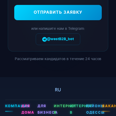
ОТПРАВИТЬ ЗАЯВКУ
или напишите нам в Telegram:
@westB2B_bot
Рассматриваем кандидатов в течение 24 часов
RU
КОМПАНИЯ
ДЛЯ
ДЛЯ
ИНТЕРНЕТ
ИНТЕРНЕТ
РАЙОНЫ
ВАКА
ДОМА
БИЗНЕСА
В
В
ОДЕССЫ