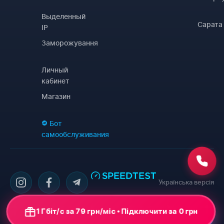
Выделенный
Сарата
IP
Заморожування
Личный
кабинет
Магазин
Бот
самообслуживания
Українська версія
1 Гбіт/с за 79 грн/міс • Підключити за 0 грн
Написать рекрутеру