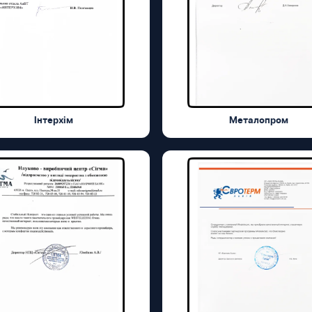
Інтерхім
Металопром