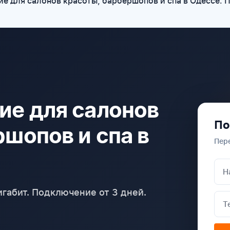
 для салонов красоты, барбершопов и спа в Одессе. П
е для салонов
По
шопов и спа в
Пер
габит. Подключение от 3 дней.