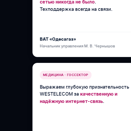
.
сетью никогда не было
Техподдержка всегда на связи.
ВАТ «Одесагаз»
Начальник управления М. В. Чернышов
МЕДИЦИНА · ГОССЕКТОР
Выражаем глубокую признательность
WESTELECOM за
качественную и
.
надёжную интернет-связь