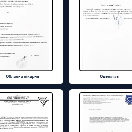
Обласна лікарня
Одесагаз