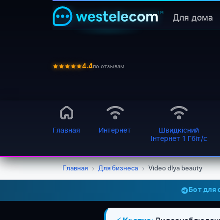
Для дома
по отзывам
4.4
Главная
Интернет
Швидкісний
Інтернет 1 Гбіт/с
Главная
›
Для бизнеса
›
Video dlya beauty
Бот для