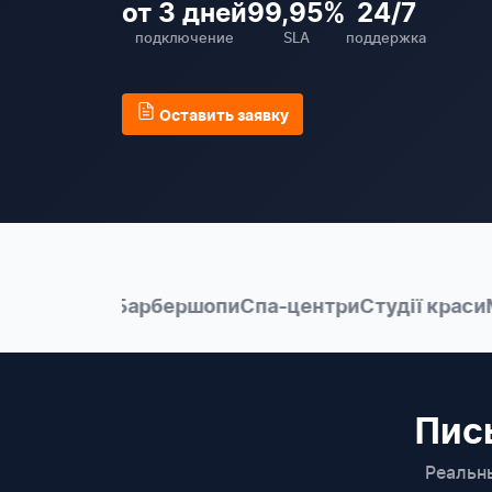
от 3 дней
99,95%
24/7
подключение
SLA
поддержка
Оставить заявку
салонів
Барбершопи
Спа-центри
Студії краси
Мере
Пис
Реальн