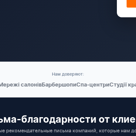
Нам доверяют:
жі салонів
Барбершопи
Спа-центри
Студії краси
ьма-благодарности от клие
ые рекомендательные письма компаний, которые нам д