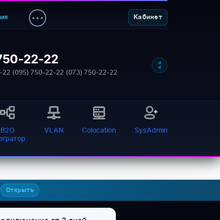
ния
Кабинет
750-22-22
-22
·
(095) 750-22-22
·
(073) 750-22-22
B2O
VLAN
Colocation
SysAdmin
тегратор
7
Открыть