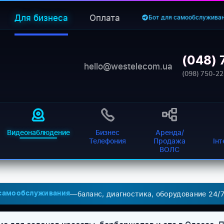
Для бизнеса
Оплата
Бот для самообслужива
(048) 
hello@westelecom.ua
(098) 750-22
Видеонаблюдение
Бизнес
Аренда/
Телефония
Продажа
Ін
ВОЛС
—
баланс, диагностика, оборудование 24/
 самообслуживания