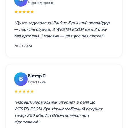
Чорноморськ
★
★
★
★
★
"Дуже задоволена! Раніше був інший провайдер
— постійні обриви. З WESTELECOM вже 2 роки
без проблем. І головне — працює без світла!"
28.10.2024
Віктор П.
В
Фонтанка
★
★
★
★
★
"Нарешті нормальний інтернет в селі! До
WESTELECOM був тільки мобільний інтернет.
Тепер 300 Мбіт/с і ONU-термінал при
підключенні."