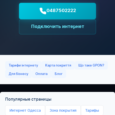
0487502222
Подключить интернет
Тарифи інтернету
Карта покриття
Що таке GPON?
Для бізнесу
Оплата
Блог
Популярные страницы
Интернет Одесса
Зона покрытия
Тарифы