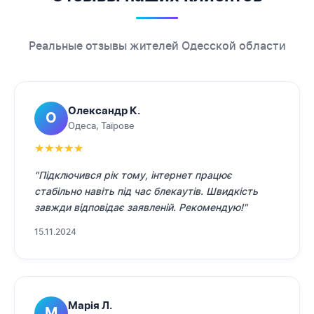
Реальные отзывы жителей Одесской области
Олександр К.
О
Одеса, Таїрове
★
★
★
★
★
"Підключився рік тому, інтернет працює
стабільно навіть під час блекаутів. Швидкість
завжди відповідає заявленій. Рекомендую!"
15.11.2024
Марія Л.
М