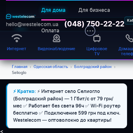
Для дома
Для бизнеса
Ка
(048) 750-22-22
hello@westelecom.ua
Оплата
Интернет
Видеонаблюдение
Цифровое
Домаш
TV
теле
Главная
›
Одесская область
›
Болградский район
›
Selioglo
⚡ Интернет село Селиогло
⚡ Кратко:
(Болградский район) — 1 Гбит/с от 79 грн/
мес ✅ Работает без света 96ч ✅ Wi-Fi роутер
бесплатно ✅ Подключение 599 грн под ключ.
Westelecom — оптоволокно до квартиры!
<