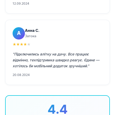
12.09.2024
Анна С.
А
Затока
★
★
★
★
★
"Підключились влітку на дачу. Все працює
відмінно, техпідтримка швидко реагує. Єдине —
хотілось би мобільний додаток зручніший."
20.08.2024
4.4