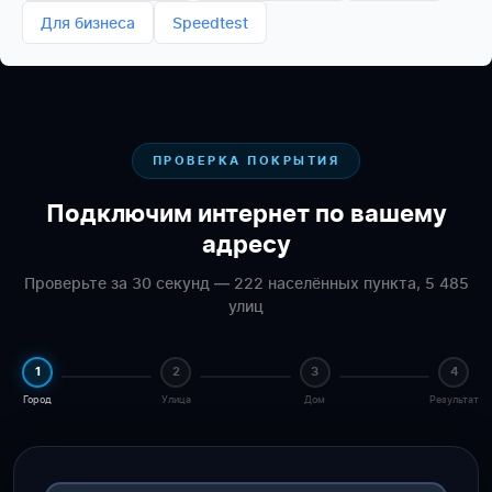
Для бизнеса
Speedtest
ПРОВЕРКА ПОКРЫТИЯ
Подключим интернет по вашему
адресу
Проверьте за 30 секунд — 222 населённых пункта, 5 485
улиц
1
2
3
4
Город
Улица
Дом
Результат