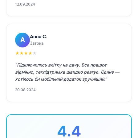
12.09.2024
Анна С.
А
Затока
★
★
★
★
★
"Підключились влітку на дачу. Все працює
відмінно, техпідтримка швидко реагує. Єдине —
хотілось би мобільний додаток зручніший."
20.08.2024
4.4