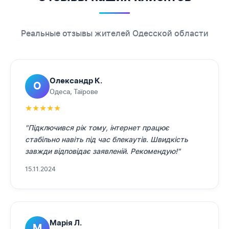
Реальные отзывы жителей Одесской области
Олександр К.
О
Одеса, Таїрове
★
★
★
★
★
"Підключився рік тому, інтернет працює
стабільно навіть під час блекаутів. Швидкість
завжди відповідає заявленій. Рекомендую!"
15.11.2024
Марія Л.
М