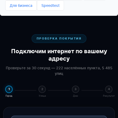
Для бизнеса
Speedtest
ПРОВЕРКА ПОКРЫТИЯ
Подключим интернет по вашему
адресу
Проверьте за 30 секунд — 222 населённых пункта, 5 485
улиц
1
2
3
4
Город
Улица
Дом
Результат