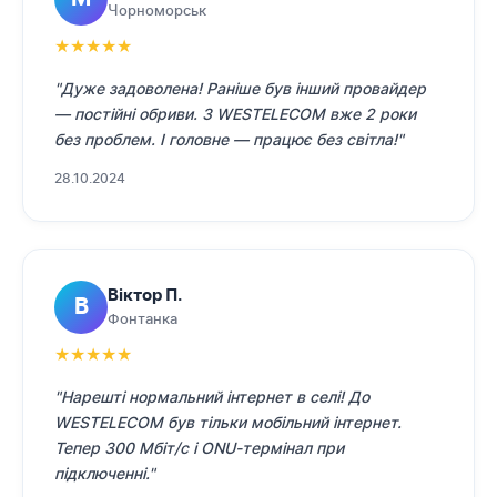
Чорноморськ
★
★
★
★
★
"Дуже задоволена! Раніше був інший провайдер
— постійні обриви. З WESTELECOM вже 2 роки
без проблем. І головне — працює без світла!"
28.10.2024
Віктор П.
В
Фонтанка
★
★
★
★
★
"Нарешті нормальний інтернет в селі! До
WESTELECOM був тільки мобільний інтернет.
Тепер 300 Мбіт/с і ONU-термінал при
підключенні."