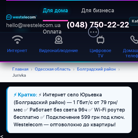
Для дома
Для бизнеса
Ка
(048) 750-22-22
hello@westelecom.ua
Оплата
Интернет
Видеонаблюдение
Цифровое
Домаш
TV
теле
Главная
›
Одесская область
›
Болградский район
›
Jurivka
⚡ Интернет село Юрьевка
⚡ Кратко:
(Болградский район) — 1 Гбит/с от 79 грн/
мес ✅ Работает без света 96ч ✅ Wi-Fi роутер
бесплатно ✅ Подключение 599 грн под ключ.
Westelecom — оптоволокно до квартиры!
<