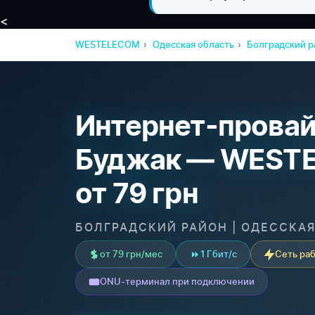
<
WESTELECOM
Одесская область
Болградский р
Интернет-провай
Буджак — WESTE
от 79 грн
БОЛГРАДСКИЙ РАЙОН | ОДЕССКА
от 79 грн/мес
1 Гбит/с
Сеть раб
ONU-терминал при подключении