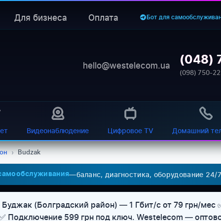
Для бизнеса
Оплата
Бот для самообслужива
(048) 
hello@westelecom.ua
(098) 750-22
ет
Видеонаблюдение
Цифровое TV
Домашний те
йон
›
Budzak
—
баланс, диагностика, оборудование 24/
 самообслуживания
 Буджак (Болградский район) — 1 Гбит/с от 79 грн/мес 
 ✅ Подключение 599 грн под ключ. Westelecom — оптов