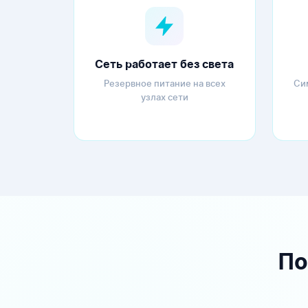
Сеть работает без света
Резервное питание на всех
Си
узлах сети
По