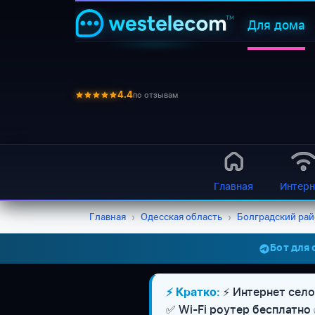
Для дома
по отзывам
4.4
Главная
Интерн
Главная
›
Одесская область
›
Болградский ра
Бот для
⚡ Интернет село
⚡ Кратко:
✅ Wi-Fi роутер бесплатно