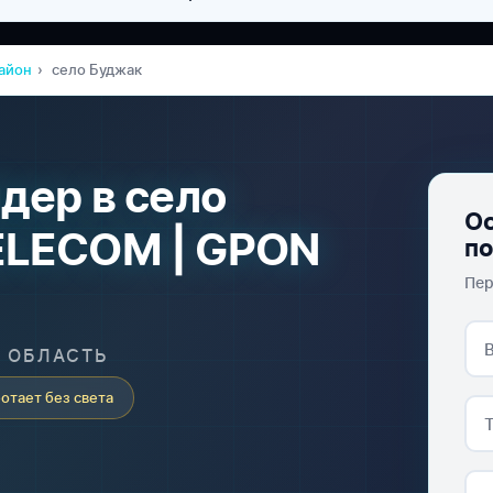
айон
село Буджак
дер в село
Ос
LECOM | GPON
п
Пер
Я ОБЛАСТЬ
отает без света