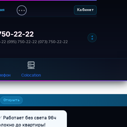
ния
Кабинет
750-22-22
-22
·
(095) 750-22-22
·
(073) 750-22-22
лефон
Colocation
7
Открыть
✅ Работает без света 96ч
олокно до квартиры!