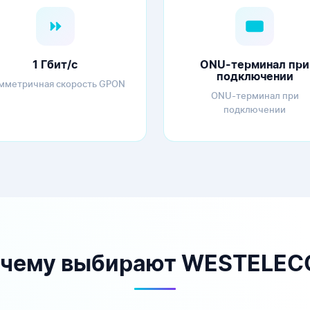
1 Гбит/с
ONU-терминал при
подключении
мметричная скорость GPON
ONU-терминал при
подключении
чему выбирают WESTELE