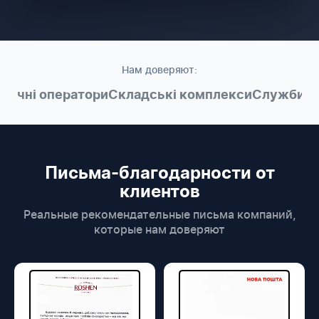
Нам доверяют:
тичні оператори
Складські комплекси
Служби до
Письма-благодарности от
клиентов
Реальные рекомендательные письма компаний,
которые нам доверяют