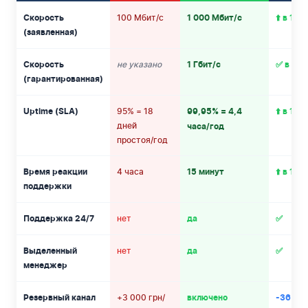
100 Мбит/с
Скорость
1 000 Мбит/с
⬆️ в 10 
(заявленная)
не указано
Скорость
1 Гбит/с
✅ в кон
(гарантированная)
95% = 18
Uptime (SLA)
99,95% = 4,4
⬆️ в 100
дней
часа/год
простоя/год
4 часа
Время реакции
15 минут
⬆️ в 16 
поддержки
нет
Поддержка 24/7
да
✅
нет
Выделенный
да
✅
менеджер
+3 000 грн/
Резервный канал
включено
-36 000