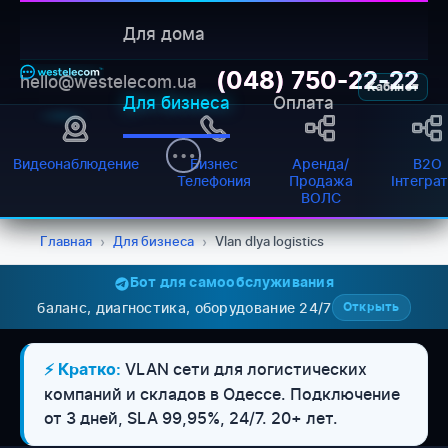
Для дома
(048) 750-22-22
hello@westelecom.ua
Кабинет
Для бизнеса
Оплата
Видеонаблюдение
Бизнес
Аренда/
B2O
Телефония
Продажа
Інтегра
ВОЛС
Главная
›
Для бизнеса
›
Vlan dlya logistics
Бот для самообслуживания
баланс, диагностика, оборудование 24/7
Открыть
VLAN сети для логистических
⚡ Кратко:
компаний и складов в Одессе. Подключение
WESTELECOM
от 3 дней, SLA 99,95%, 24/7. 20+ лет.
Онлайн-підтримка