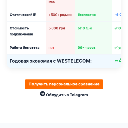
мес
+500 грн/мес
Статический IP
бесплатно
-6 000 
5 000 грн
Стоимость
от 0 грн
✅ GPON
подключения
нет
Работа без света
96+ часов
✅ уник
~47 
Годовая экономия с WESTELECOM:
Получить персональное сравнение
Обсудить в Telegram