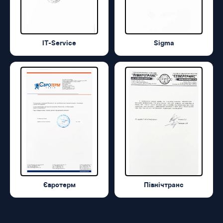
IT-Service
Sigma
Євротерм
Північтранс