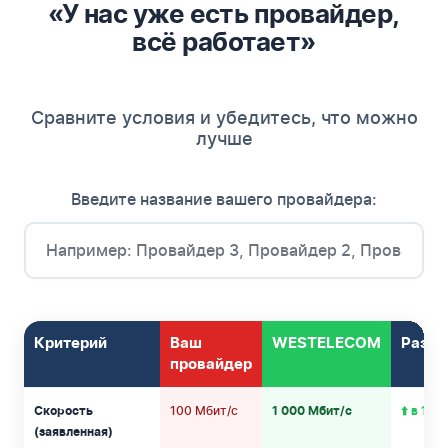
«У нас уже есть провайдер,
всё работает»
Сравните условия и убедитесь, что можно
лучше
Введите название вашего провайдера:
Критерий
Ваш
WESTELECOM
Разни
провайдер
100 Мбит/с
Скорость
1 000 Мбит/с
⬆️ в 10 
(заявленная)