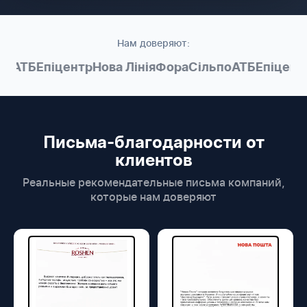
Нам доверяют:
о
АТБ
Епіцентр
Нова Лінія
Фора
Сільпо
АТБ
Епіцентр
Письма-благодарности от
клиентов
Реальные рекомендательные письма компаний,
которые нам доверяют