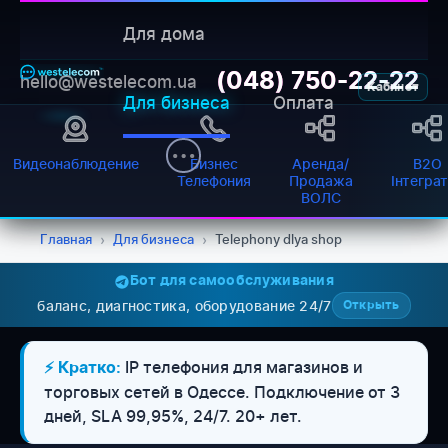
Для дома
(048) 750-22-22
hello@westelecom.ua
Кабинет
Для бизнеса
Оплата
Видеонаблюдение
Бизнес
Аренда/
B2O
Телефония
Продажа
Інтегра
ВОЛС
Главная
›
Для бизнеса
›
Telephony dlya shop
Бот для самообслуживания
баланс, диагностика, оборудование 24/7
Открыть
IP телефония для магазинов и
⚡ Кратко:
торговых сетей в Одессе. Подключение от 3
WESTELECOM
дней, SLA 99,95%, 24/7. 20+ лет.
Онлайн-підтримка