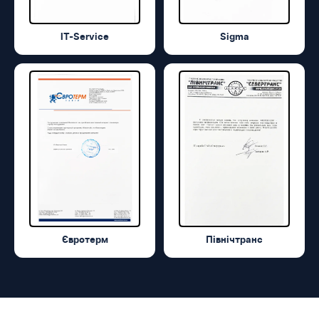
IT-Service
Sigma
Євротерм
Північтранс