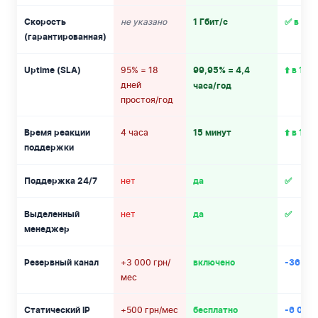
не указано
Скорость
1 Гбит/с
✅ в кон
(гарантированная)
95% = 18
Uptime (SLA)
99,95% = 4,4
⬆️ в 100
дней
часа/год
простоя/год
4 часа
Время реакции
15 минут
⬆️ в 16 
поддержки
нет
Поддержка 24/7
да
✅
нет
Выделенный
да
✅
менеджер
+3 000 грн/
Резервный канал
включено
-36 000
мес
+500 грн/мес
Статический IP
бесплатно
-6 000 