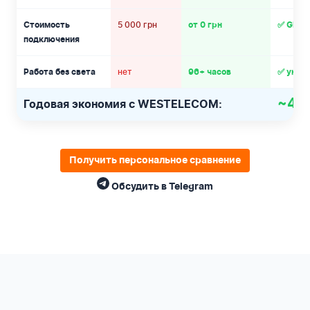
5 000 грн
Стоимость
от 0 грн
✅ GPON
подключения
нет
Работа без света
96+ часов
✅ уник
~47 
Годовая экономия с WESTELECOM:
Получить персональное сравнение
Обсудить в Telegram