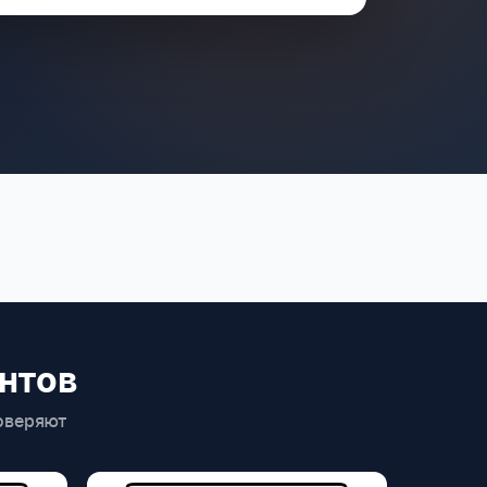
нтов
оверяют