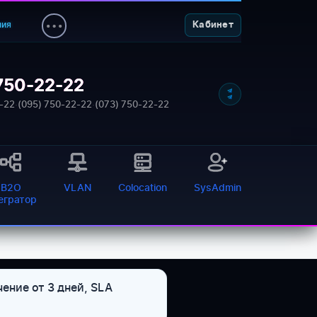
ния
Кабинет
750-22-22
-22
·
(095) 750-22-22
·
(073) 750-22-22
B2O
VLAN
Colocation
SysAdmin
тегратор
ение от 3 дней, SLA