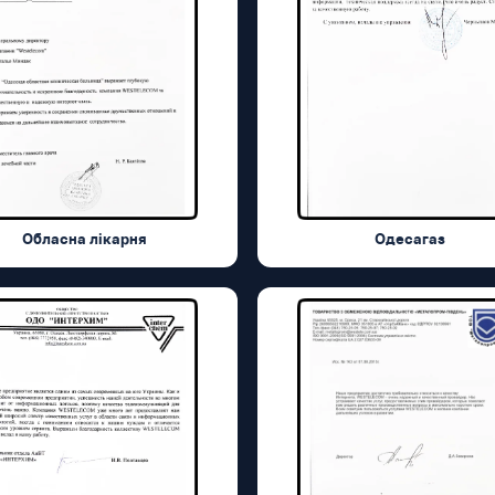
Обласна лікарня
Одесагаз