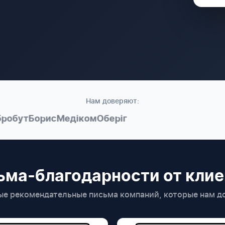
Нам доверяют:
ут
Борис
Медіком
Оберіг
ьма-благодарности от клие
ые рекомендательные письма компаний, которые нам д