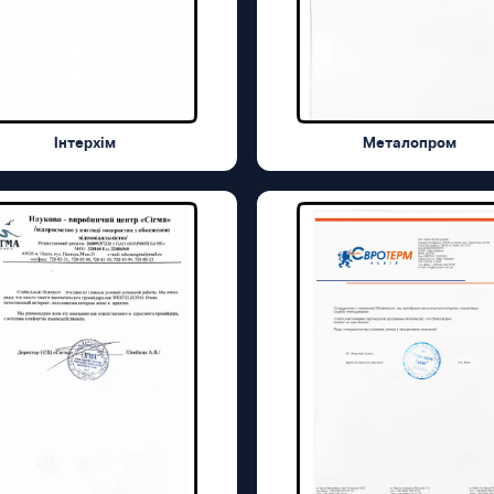
Інтерхім
Металопром