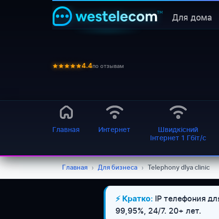
Для дома
по отзывам
4.4
Главная
Интернет
Швидкісний
Інтернет 1 Гбіт/с
Главная
›
Для бизнеса
›
Telephony dlya clinic
IP телефония дл
⚡ Кратко:
99,95%, 24/7. 20+ лет.