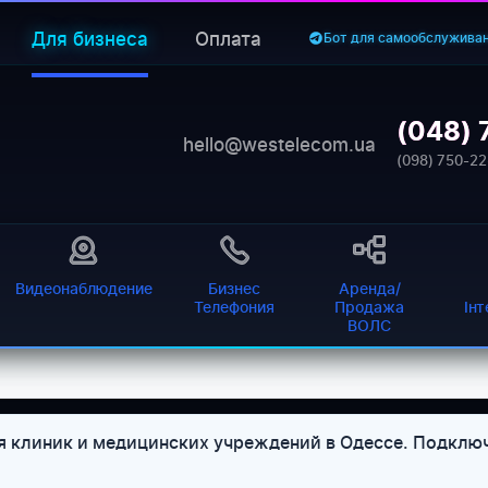
Для бизнеса
Оплата
Бот для самообслужива
(048) 
hello@westelecom.ua
(098) 750-22
Видеонаблюдение
Бизнес
Аренда/
Телефония
Продажа
Ін
ВОЛС
я клиник и медицинских учреждений в Одессе. Подключ