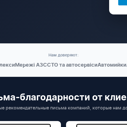
Нам доверяют:
си
Мережі АЗС
СТО та автосервіси
Автомийки
Авт
ьма-благодарности от клие
ые рекомендательные письма компаний, которые нам д