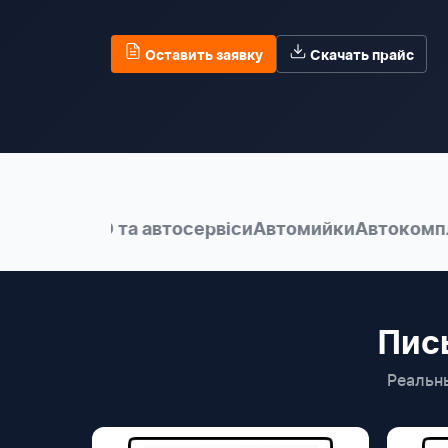
Оставить заявку
Скачать прайс
 АЗС
СТО та автосервіси
Автомийки
Автокомплек
Пис
Реальн