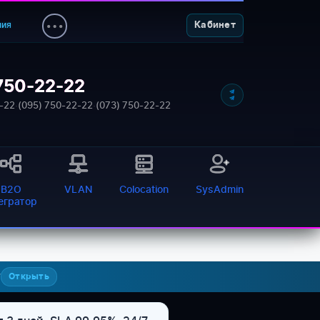
ния
Кабинет
750-22-22
-22
·
(095) 750-22-22
·
(073) 750-22-22
B2O
VLAN
Colocation
SysAdmin
тегратор
7
Открыть