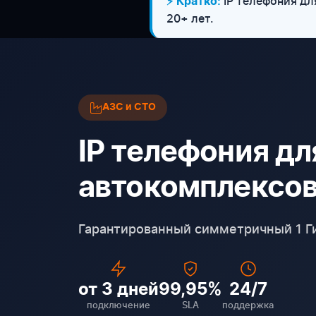
IP телефония дл
⚡ Кратко:
20+ лет.
АЗС и СТО
IP телефония дл
автокомплексов
Гарантированный симметричный 1 Ги
от 3 дней
99,95%
24/7
подключение
SLA
поддержка