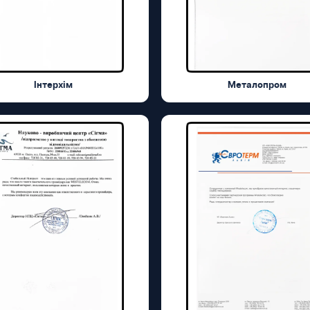
Інтерхім
Металопром