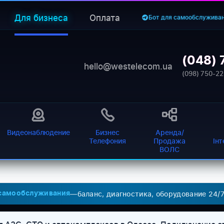
Для бизнеса
Оплата
Бот для самообслужива
(048) 
hello@westelecom.ua
(098) 750-22
Видеонаблюдение
Бизнес
Аренда/
Телефония
Продажа
Ін
ВОЛС
—
баланс, диагностика, оборудование 24/
 самообслуживания