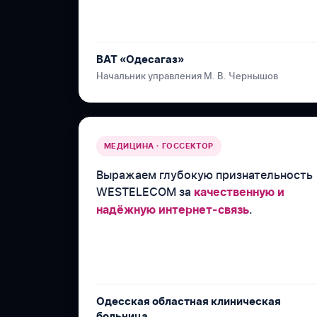
ВАТ «Одесагаз»
Начальник управления М. В. Чернышов
МЕДИЦИНА · ГОССЕКТОР
Выражаем глубокую признательность
WESTELECOM за
качественную и
.
надёжную интернет-связь
Одесская областная клиническая
больница