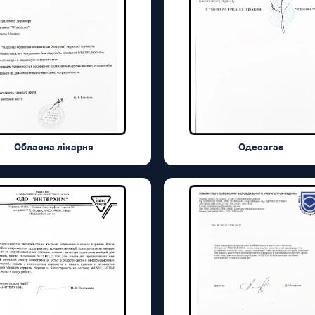
Обласна лікарня
Одесагаз