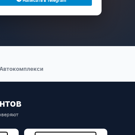
Написать в Telegram
окомплекси
нтов
оверяют