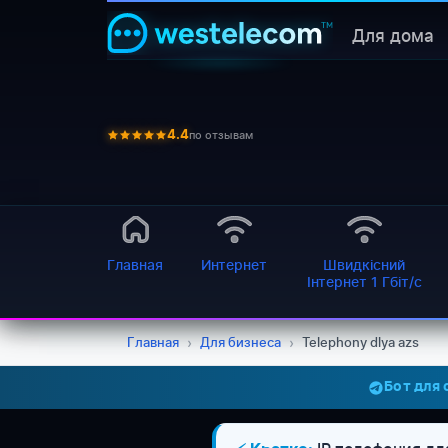
Для дома
по отзывам
4.4
Главная
Интернет
Швидкісний
Інтернет 1 Гбіт/с
Главная
›
Для бизнеса
›
Telephony dlya azs
Бот для