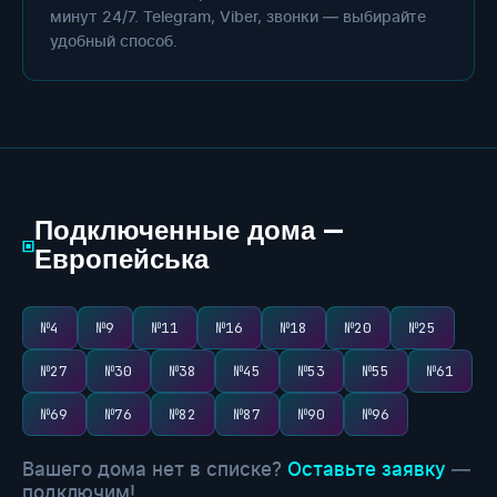
минут 24/7. Telegram, Viber, звонки — выбирайте
удобный способ.
Подключенные дома —
▣
Европейська
№4
№9
№11
№16
№18
№20
№25
№27
№30
№38
№45
№53
№55
№61
№69
№76
№82
№87
№90
№96
Вашего дома нет в списке?
Оставьте заявку
—
подключим!