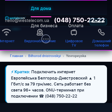
Для дома
(048) 750-22-22
hello@westelecom.ua
Кабинет
Для бизнеса
Оплата
Интернет
Видеонаблюдение
Цифровое
Домашний
TV
телефон
Главная
›
Bilhorod dnistrovskyi
›
Yevropeyska
Подключить интернет
⚡ Кратко:
Европейська Белгород-Днестровский ▲ 1
Гбит/с за 79 грн/мес. Сеть работает без
света 96+ часов. ONU-терминал при
подключении ☎ (048) 750-22-22
WESTELECOM
Онлайн-підтримка