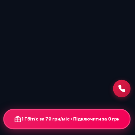
1 Гбіт/с за 79 грн/міс • Підключити за 0 грн