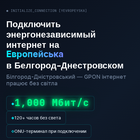
● INITIALIZE_CONNECTION [YEVROPEYSKA]
Подключить
энергонезависимый
интернет на
Европейська
в Белгород-Днестровском
Білгород-Дністровський — GPON інтернет
працює без світла
1,000 Мбит/с
◆
◈
120+ часов без света
◇
ONU-терминал при подключении