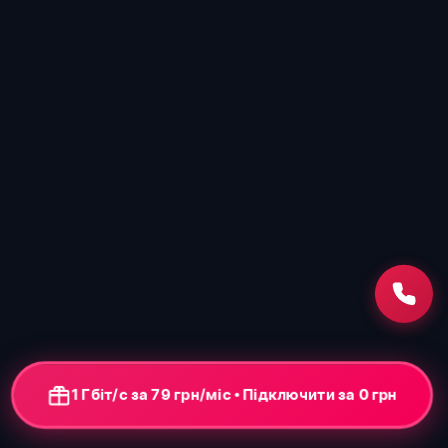
1 Гбіт/с за 79 грн/міс • Підключення від 0 грн
+ ONU-термінал