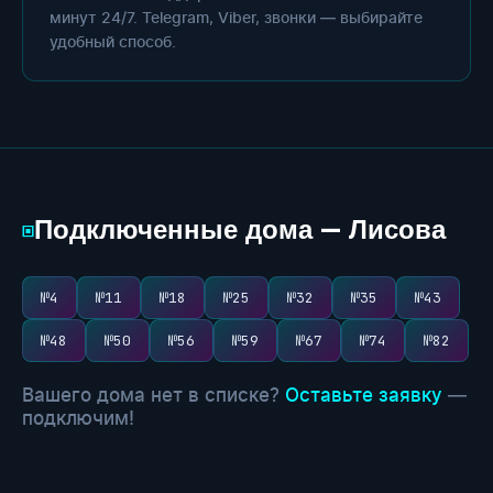
минут 24/7. Telegram, Viber, звонки — выбирайте
удобный способ.
Подключенные дома — Лисова
▣
№4
№11
№18
№25
№32
№35
№43
№48
№50
№56
№59
№67
№74
№82
Вашего дома нет в списке?
Оставьте заявку
—
подключим!