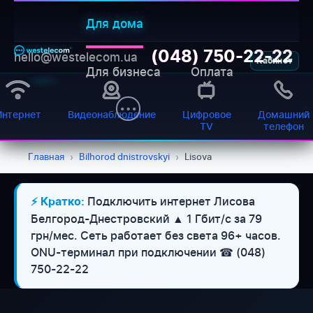
Для дома
(048) 750-22-22
hello@westelecom.ua
Кабинет
Для бизнеса
Оплата
Интернет
Видеонаблюдение
Цифровое
Домашний
TV
телефон
Главная
›
Bilhorod dnistrovskyi
›
Lisova
Подключить интернет Лисова
⚡ Кратко:
Белгород-Днестровский ▲ 1 Гбит/с за 79
грн/мес. Сеть работает без света 96+ часов.
ONU-терминал при подключении ☎ (048)
750-22-22
WESTELECOM
Онлайн-підтримка