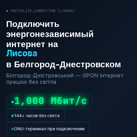
● INITIALIZE_CONNECTION [LISOVA]
Подключить
энергонезависимый
интернет на
Лисова
в Белгород-Днестровском
Білгород-Дністровський — GPON інтернет
працює без світла
1,000 Мбит/с
◆
◈
144+ часов без света
◇
ONU-терминал при подключении