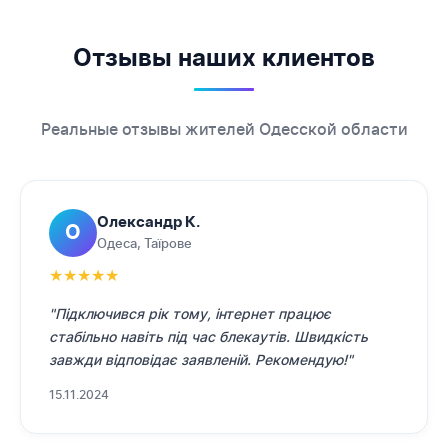
Отзывы наших клиентов
Реальные отзывы жителей Одесской области
Олександр К.
О
Одеса, Таїрове
★
★
★
★
★
"Підключився рік тому, інтернет працює
стабільно навіть під час блекаутів. Швидкість
завжди відповідає заявленій. Рекомендую!"
15.11.2024