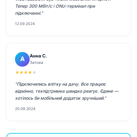
Тепер 300 Мбіт/с і ONU-термінал при
підключенні."
12.09.2024
Анна С.
А
Затока
★
★
★
★
★
"Підключились влітку на дачу. Все працює
відмінно, техпідтримка швидко реагує. Єдине —
хотілось би мобільний додаток зручніший."
20.08.2024