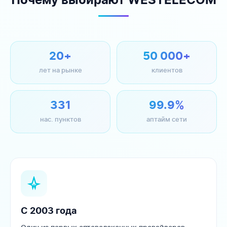
Почему выбирают WESTELECOM
20+
50 000+
лет на рынке
клиентов
331
99.9%
нас. пунктов
аптайм сети
С 2003 года