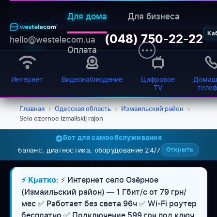
Для дома
Для бизнеса
Ка
(048) 750-22-22
hello@westelecom.ua
Оплата
Интернет
Видеонаблюдение
Цифровое
Домаш
TV
теле
Главная
›
Одесская область
›
Измаильский район
›
Selo ozernoe izmailskij rajon
Бот для самообслуживания
баланс, диагностика, оборудование 24/7
Открыть
⚡ Интернет село Озёрное
⚡ Кратко:
(Измаильский район) — 1 Гбит/с от 79 грн/
мес ✅ Работает без света 96ч ✅ Wi-Fi роутер
бесплатно ✅ Подключение 599 грн под ключ.