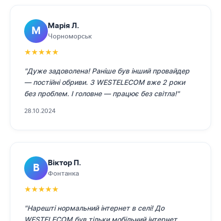
Марія Л.
М
Чорноморськ
★
★
★
★
★
"Дуже задоволена! Раніше був інший провайдер
— постійні обриви. З WESTELECOM вже 2 роки
без проблем. І головне — працює без світла!"
28.10.2024
Віктор П.
В
Фонтанка
★
★
★
★
★
"Нарешті нормальний інтернет в селі! До
WESTELECOM був тільки мобільний інтернет.