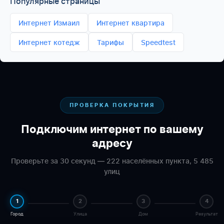
Популярные страницы
Интернет Измаил
Интернет квартира
Интернет котедж
Тарифы
Speedtest
ПРОВЕРКА ПОКРЫТИЯ
Подключим интернет по вашему
адресу
Проверьте за 30 секунд — 222 населённых пункта, 5 485
улиц
1
2
3
4
Город
Улица
Дом
Результат