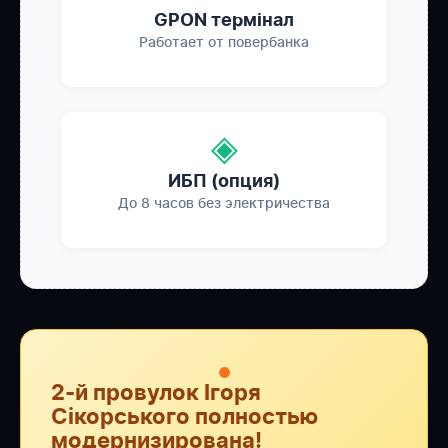
GPON термінал
Работает от повербанка
◈
ИБП (опция)
До 8 часов без электричества
●
2-й провулок Ігоря
Сікорського полностью
модернизирована!