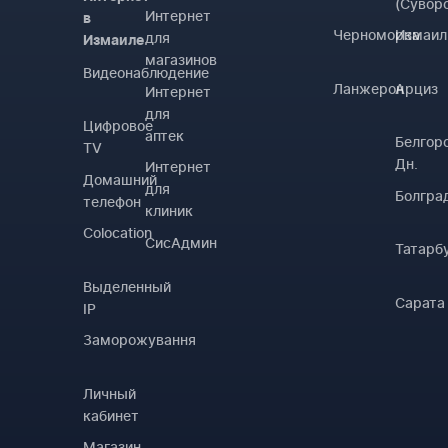
(Сувор
Интернет
в
Черноморка
Измаил
для
Измаиле
магазинов
Видеонаблюдение
Ланжерон
Арциз
Интернет
для
Цифровое
аптек
Белгор
TV
Дн.
Интернет
Домашний
для
Болгра
телефон
клиник
Colocation
СисАдмин
Татарб
Выделенный
Сарата
IP
Заморожування
Личный
кабинет
Магазин