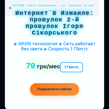
СИСТЕМА: Новое подключение — ул. Соборная (3 мин
назад)
Интернет в Измаиле:
провулок 2-й
провулок Ігоря
Сікорського
◈ GPON технология ◈ Сеть работает
без света ◈ Скорость 1 Гбит/с
79
грн/мес
1 Гбит/с
Подключить сейчас