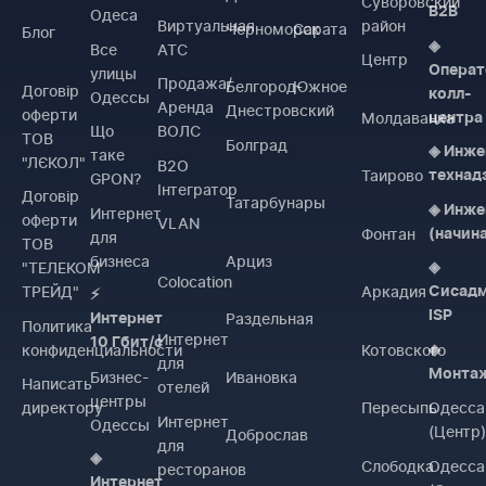
Суворовский
B2B
Одеса
Виртуальная
район
Черноморск
Сарата
Блог
◈
Все
АТС
Центр
Операт
улицы
Продажа/
Белгород-
Южное
Договiр
колл-
Одессы
Аренда
Днестровский
оферти
Молдаванка
центра
Що
ВОЛС
ТОВ
Болград
◈ Инже
таке
"ЛЄКОЛ"
B2O
Таирово
технад
GPON?
Інтегратор
Договiр
Татарбунары
◈ Инже
Интернет
оферти
VLAN
Фонтан
(начин
для
ТОВ
бизнеса
Арциз
"ТЕЛЕКОМ
◈
Colocation
ТРЕЙД"
Аркадия
Сисад
⚡
ISP
Раздельная
Интернет
Политика
Интернет
10 Гбит/с
конфиденциальности
Котовского
◈
для
Монта
Бизнес-
Ивановка
Написать
отелей
центры
директору
Пересыпь
Одесса
Интернет
Одессы
(Центр
Доброслав
для
◈
Слободка
Одесса
ресторанов
Интернет