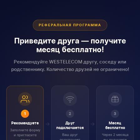
РЕФЕРАЛЬНАЯ ПРОГРАММА
Приведите друга — получите
месяц бесплатно!
Рекомендуйте WESTELECOM другу, соседу или
родственнику. Количество друзей не ограничено!
1
2
3
Рекомендуете
Друг
Месяц
подключается
бесплатно
Заполните форму
Ваш друг
Через 2 месяца
и пригласите
подключает
вы получаете