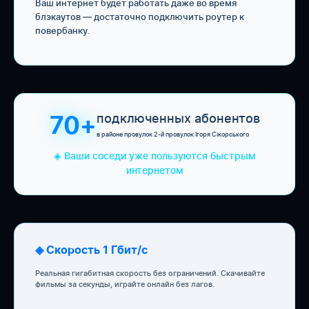
Ваш интернет будет работать даже во время
блэкаутов — достаточно подключить роутер к
повербанку.
подключенных абонентов
70+
в районе провулок 2-й провулок Ігоря Сікорського
◈ Ваши соседи уже пользуются быстрым
интернетом
◈ Скорость 1 Гбит/с
Реальная гигабитная скорость без ограничений. Скачивайте
фильмы за секунды, играйте онлайн без лагов.