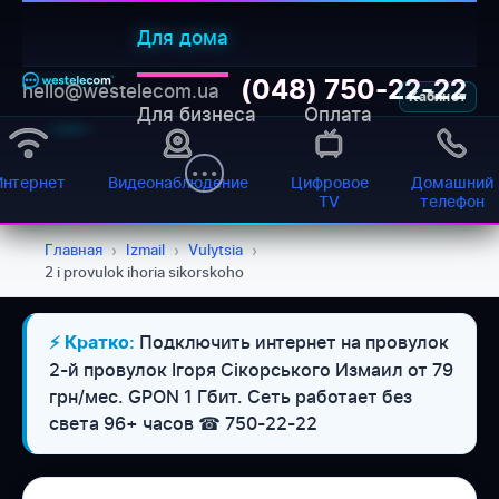
Для дома
(048) 750-22-22
hello@westelecom.ua
Кабинет
Для бизнеса
Оплата
Интернет
Видеонаблюдение
Цифровое
Домашний
TV
телефон
Главная
›
Izmail
›
Vulytsia
›
2 i provulok ihoria sikorskoho
WESTELECOM
Подключить интернет на провулок
⚡ Кратко:
Онлайн-підтримка
2-й провулок Ігоря Сікорського Измаил от 79
грн/мес. GPON 1 Гбит. Сеть работает без
света 96+ часов ☎ 750-22-22