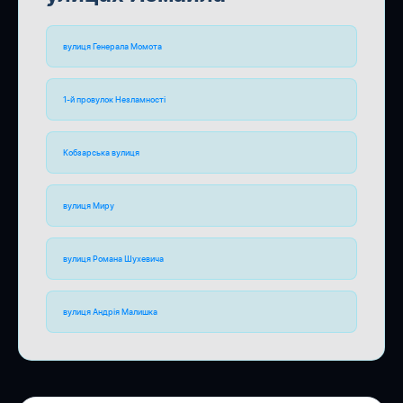
вулиця Генерала Момота
1-й провулок Незламності
Кобзарська вулиця
вулиця Миру
вулиця Романа Шухевича
вулиця Андрія Малишка