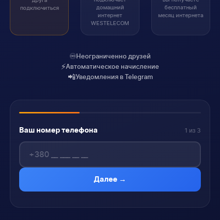
друга
домашний
бесплатный
подключиться
интернет
месяц интернета
WESTELECOM
♾️
Неограниченно друзей
⚡
Автоматическое начисление
📲
Уведомления в Telegram
Ваш номер телефона
1 из 3
Далее →