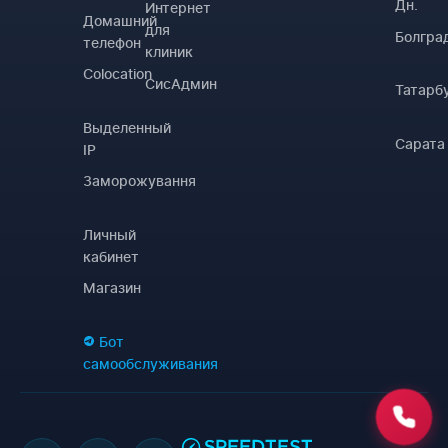
Дн.
Интернет
Домашний
для
Болгра
телефон
клиник
Colocation
СисАдмин
Татарб
Выделенный
Сарата
IP
Заморожування
Личный
кабинет
Магазин
Бот
самообслуживания