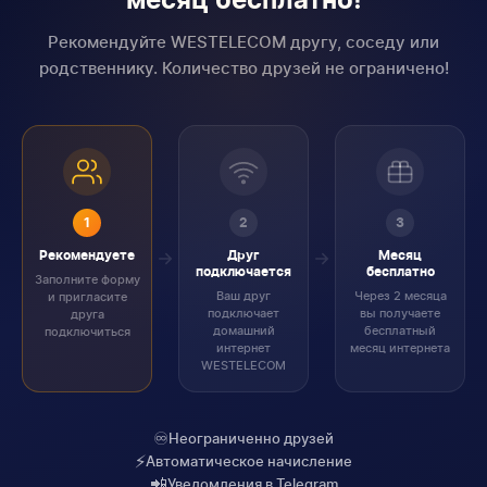
месяц бесплатно!
Рекомендуйте WESTELECOM другу, соседу или
родственнику. Количество друзей не ограничено!
1
2
3
Рекомендуете
Друг
Месяц
подключается
бесплатно
Заполните форму
Ваш друг
Через 2 месяца
и пригласите
подключает
вы получаете
друга
домашний
бесплатный
подключиться
интернет
месяц интернета
WESTELECOM
♾️
Неограниченно друзей
⚡
Автоматическое начисление
📲
Уведомления в Telegram