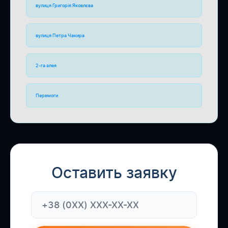
вулиця Григорія Яковлєва
вулиця Петра Чакира
2-га алея
Перемоги
Оставить заявку