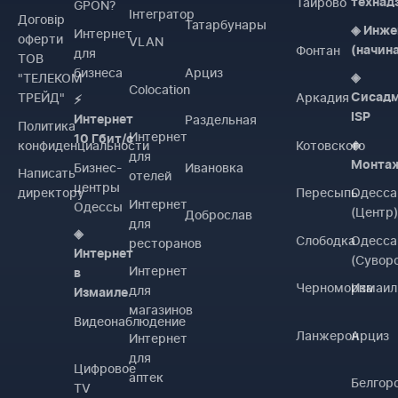
Таирово
технад
GPON?
Інтегратор
Договiр
Татарбунары
◈ Инже
Интернет
оферти
VLAN
Фонтан
(начин
для
ТОВ
бизнеса
Арциз
"ТЕЛЕКОМ
◈
Colocation
ТРЕЙД"
Аркадия
Сисад
⚡
ISP
Раздельная
Интернет
Политика
Интернет
10 Гбит/с
конфиденциальности
Котовского
◈
для
Монта
Бизнес-
Ивановка
Написать
отелей
центры
директору
Пересыпь
Одесса
Интернет
Одессы
(Центр
Доброслав
для
◈
Слободка
Одесса
ресторанов
Интернет
(Сувор
Интернет
в
Черноморка
Измаил
для
Измаиле
магазинов
Видеонаблюдение
Ланжерон
Арциз
Интернет
для
Цифровое
аптек
Белгор
TV