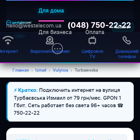
Для дома
(048) 750-22-22
hello@westelecom.ua
Кабинет
Для бизнеса
Оплата
Интернет
Видеонаблюдение
Цифровое
Домашний
TV
телефон
Главная
›
Izmail
›
Vulytsia
›
Turbaievska
Подключить интернет на вулиця
⚡ Кратко:
WESTELECOM
Турбаєвська Измаил от 79 грн/мес. GPON 1
Онлайн-підтримка
Гбит. Сеть работает без света 96+ часов ☎
750-22-22