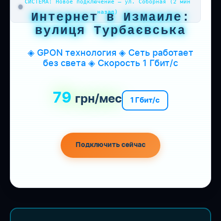
СИСТЕМА: Новое подключение — ул. Соборная (2 мин
назад)
Интернет в Измаиле:
вулиця Турбаєвська
◈ GPON технология ◈ Сеть работает
без света ◈ Скорость 1 Гбит/с
79
грн/мес
1 Гбит/с
Подключить сейчас