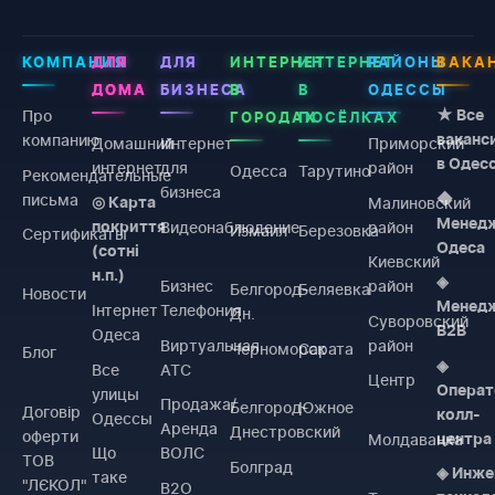
КОМПАНИЯ
ДЛЯ
ДЛЯ
ИНТЕРНЕТ
ИНТЕРНЕТ
РАЙОНЫ
ВАКА
ДОМА
БИЗНЕСА
В
В
ОДЕССЫ
Про
★ Все
ГОРОДАХ
ПОСЁЛКАХ
компанию
ваканс
Домашний
Интернет
Приморский
в Одес
интернет
для
район
Одесса
Тарутино
Рекомендательные
бизнеса
письма
◆
Малиновский
◎ Карта
Менед
Видеонаблюдение
район
покриття
Измаил
Березовка
Сертификаты
Одеса
(сотні
Киевский
н.п.)
◈
Бизнес
район
Белгород-
Беляевка
Новости
Менед
Інтернет
Телефония
Дн.
Суворовский
B2B
Одеса
Виртуальная
район
Черноморск
Сарата
Блог
◈
Все
АТС
Центр
Операт
улицы
Продажа/
Белгород-
Южное
Договiр
колл-
Одессы
Аренда
Днестровский
оферти
Молдаванка
центра
Що
ВОЛС
ТОВ
Болград
◈ Инже
таке
"ЛЄКОЛ"
B2O