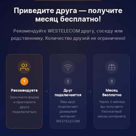
Приведите друга — получите
месяц бесплатно!
Рекомендуйте WESTELECOM другу, соседу или
родственнику. Количество друзей не ограничено!
1
2
3
Рекомендуете
Друг
Месяц
подключается
бесплатно
Заполните форму
Ваш друг
Через 2 месяца
и пригласите
подключает
вы получаете
друга
домашний
бесплатный
подключиться
интернет
месяц интернета
WESTELECOM