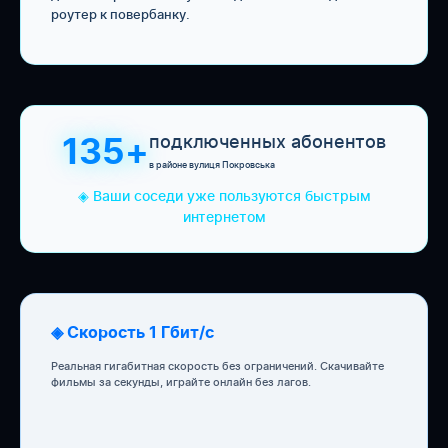
роутер к повербанку.
подключенных абонентов
135+
в районе вулиця Покровська
◈ Ваши соседи уже пользуются быстрым
интернетом
◈ Скорость 1 Гбит/с
Реальная гигабитная скорость без ограничений. Скачивайте
фильмы за секунды, играйте онлайн без лагов.