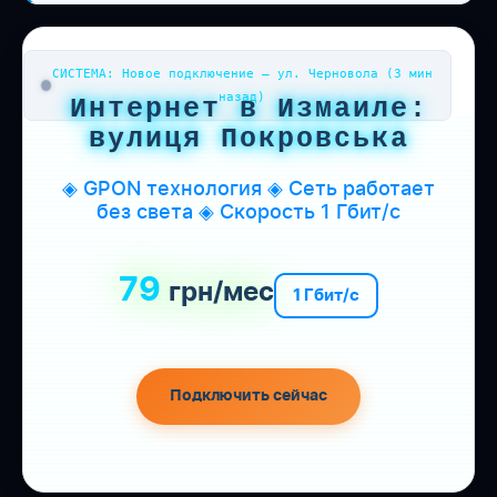
СИСТЕМА: Новое подключение — ул. Черновола (3 мин
назад)
Интернет в Измаиле:
вулиця Покровська
◈ GPON технология ◈ Сеть работает
без света ◈ Скорость 1 Гбит/с
79
грн/мес
1 Гбит/с
Подключить сейчас