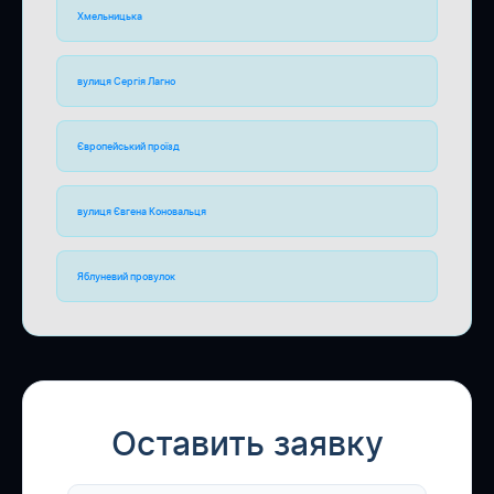
Хмельницька
вулиця Сергія Лагно
Європейський проїзд
вулиця Євгена Коновальця
Яблуневий провулок
Оставить заявку