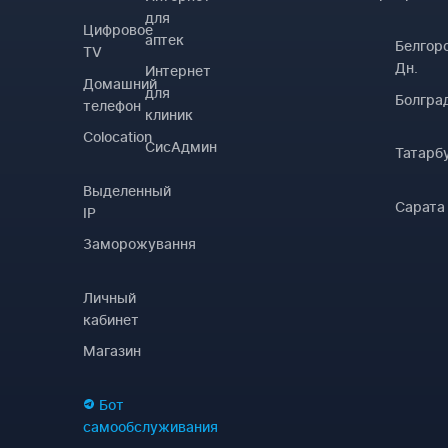
для
Цифровое
аптек
Белгор
TV
Дн.
Интернет
Домашний
для
Болгра
телефон
клиник
Colocation
СисАдмин
Татарб
Выделенный
Сарата
IP
Заморожування
Личный
кабинет
Магазин
Бот
самообслуживания