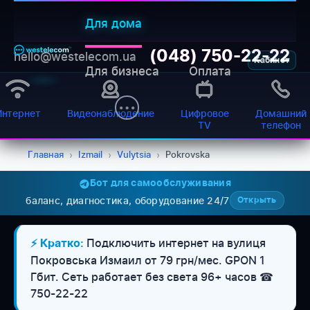
Для дома
(048) 750-22-22
hello@westelecom.ua
Кабинет
Для бизнеса
Оплата
Интернет
Видеонаблюдение
Цифровое
Домашний
TV
телефон
Главная
›
Izmail
›
Vulytsia
›
Pokrovska
Бот для самообслуживания
баланс, диагностика, оборудование 24/7
Открыть
WESTELECOM
Онлайн-підтримка
Подключить интернет на вулиця
⚡ Кратко:
Покровська Измаил от 79 грн/мес. GPON 1
Гбит. Сеть работает без света 96+ часов ☎
750-22-22