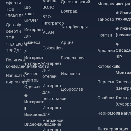
Аренда
Днестровский
оферти
Молдаванка
центра
Що
ВОЛС
ТОВ
Болград
◈ Инже
таке
"ЛЄКОЛ"
B2O
Таирово
технад
GPON?
Інтегратор
Договiр
Татарбунары
◈ Инже
Интернет
оферти
VLAN
Фонтан
(начин
для
ТОВ
бизнеса
Арциз
"ТЕЛЕКОМ
◈
Colocation
ТРЕЙД"
Аркадия
Сисад
⚡
ISP
Раздельная
Интернет
Политика
Интернет
10 Гбит/с
конфиденциальности
Котовского
◈
для
Монта
Бизнес-
Ивановка
Написать
отелей
центры
директору
Пересыпь
Одесса
Интернет
Одессы
(Центр
Доброслав
для
◈
Слободка
Одесса
ресторанов
Интернет
(Сувор
Интернет
в
Черноморка
Измаил
для
Измаиле
магазинов
Видеонаблюдение
Ланжерон
Арциз
Интернет