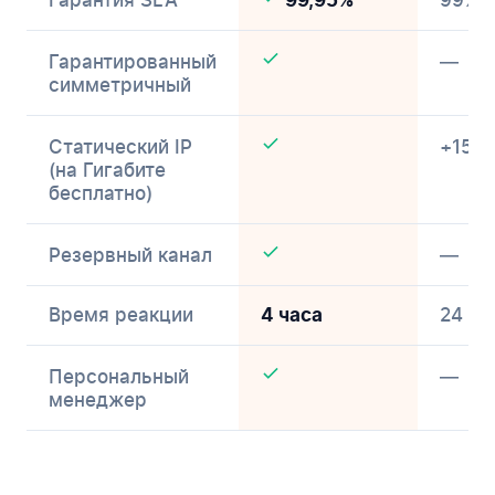
Гарантия SLA
99%
99,95%
Гарантированный
—
симметричный
Статический IP
+150 
(на Гигабите
бесплатно)
Резервный канал
—
Время реакции
24 ча
4 часа
Персональный
—
менеджер