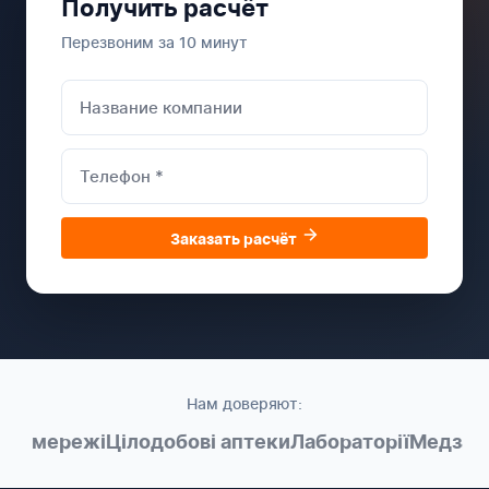
Получить расчёт
Перезвоним за 10 минут
Заказать расчёт
Нам доверяют:
ні мережі
Цілодобові аптеки
Лабораторії
Медзакл