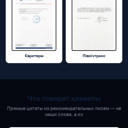
Євротерм
Північтранс
Что говорят клиенты
Прямые цитаты из рекомендательных писем — не
наши слова, а их