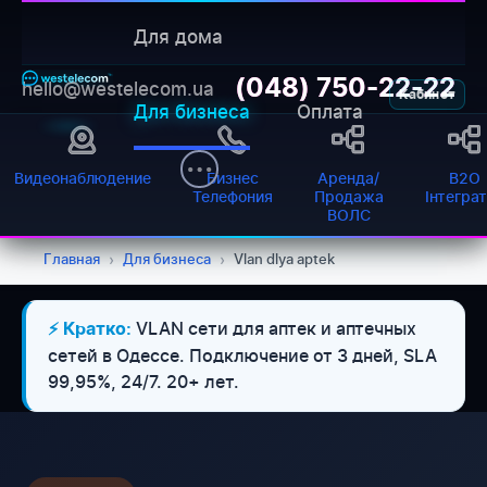
Для дома
(048) 750-22-22
hello@westelecom.ua
Кабинет
Для бизнеса
Оплата
Видеонаблюдение
Бизнес
Аренда/
B2O
Телефония
Продажа
Інтегра
ВОЛС
Главная
›
Для бизнеса
›
Vlan dlya aptek
VLAN сети для аптек и аптечных
⚡ Кратко:
сетей в Одессе. Подключение от 3 дней, SLA
99,95%, 24/7. 20+ лет.
WESTELECOM
Онлайн-підтримка