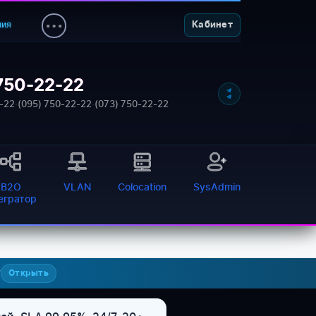
ния
Кабинет
750-22-22
-22
·
(095) 750-22-22
·
(073) 750-22-22
B2O
VLAN
Colocation
SysAdmin
тегратор
7
Открыть