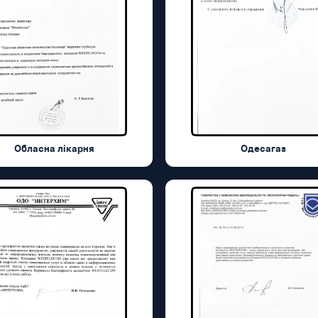
Обласна лікарня
Одесагаз