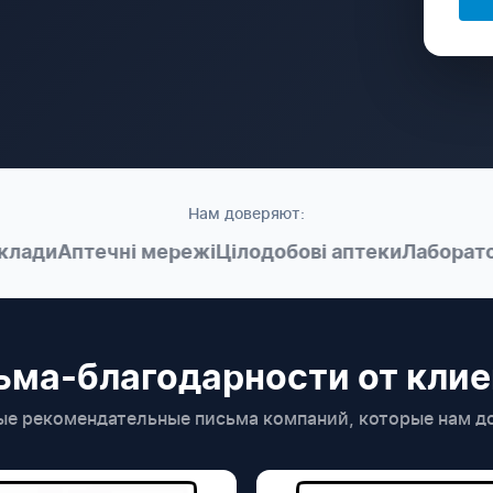
Нам доверяют:
ди
Аптечні мережі
Цілодобові аптеки
Лабораторії
ьма-благодарности от клие
ые рекомендательные письма компаний, которые нам д