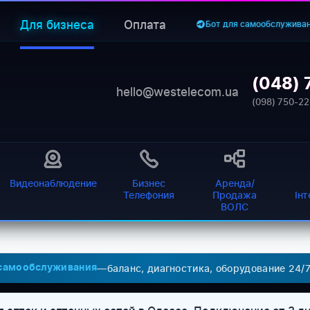
Для бизнеса
Оплата
Бот для самообслужива
(048) 
hello@westelecom.ua
(098) 750-22
Видеонаблюдение
Бизнес
Аренда/
Телефония
Продажа
Ін
ВОЛС
—
баланс, диагностика, оборудование 24/
 самообслуживания