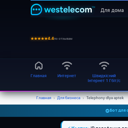
Для дома
по отзывам
4.4
Главная
Интернет
Швидкісний
Інтернет 1 Гбіт/с
Главная
›
Для бизнеса
›
Telephony dlya aptek
Бот для