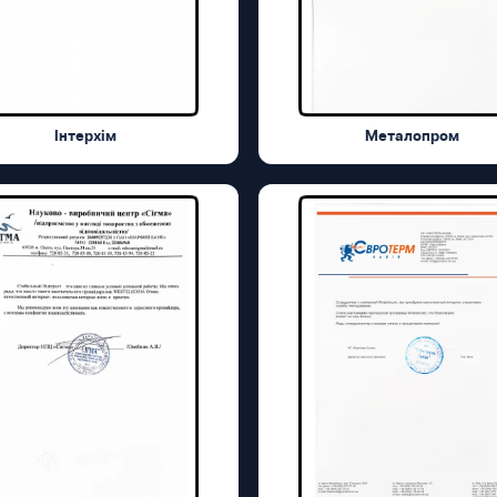
Інтерхім
Металопром