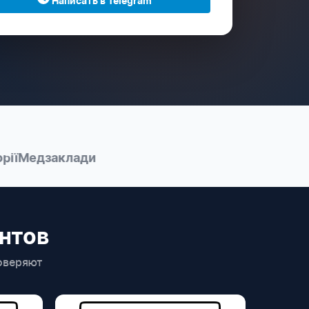
Написать в Telegram
Медзаклади
нтов
оверяют