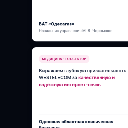
ВАТ «Одесагаз»
Начальник управления М. В. Чернышов
МЕДИЦИНА · ГОССЕКТОР
Выражаем глубокую признательность
WESTELECOM за
качественную и
.
надёжную интернет-связь
Одесская областная клиническая
больница