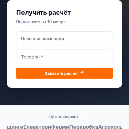
Получить расчёт
Перезвоним за 10 минут
Заказать расчёт
Нам доверяют:
олдинги
Елеватори
Ферми
Переробка
Агрохолдинг