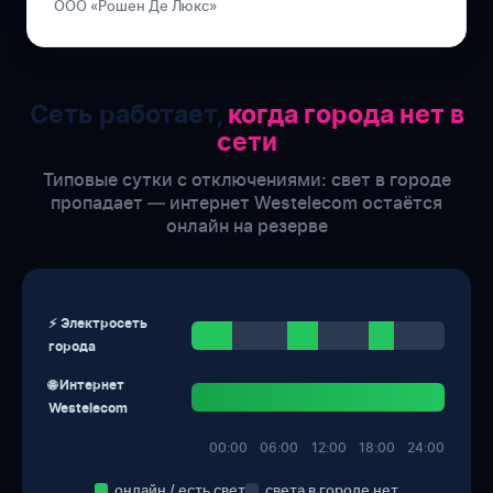
ООО «Рошен Де Люкс»
Сеть работает,
когда города нет в
сети
Типовые сутки с отключениями: свет в городе
пропадает — интернет Westelecom остаётся
онлайн на резерве
⚡ Электросеть
города
🌐 Интернет
Westelecom
00:00
06:00
12:00
18:00
24:00
онлайн / есть свет
света в городе нет