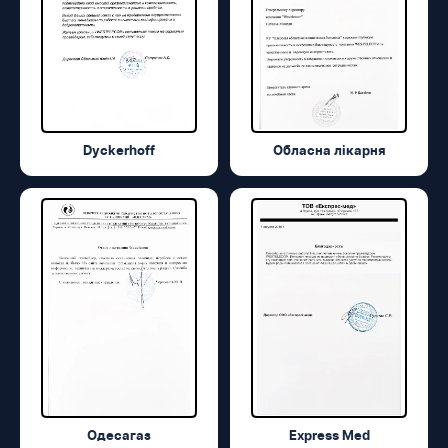
Dyckerhoff
Обласна лікарня
Одесагаз
Express Med