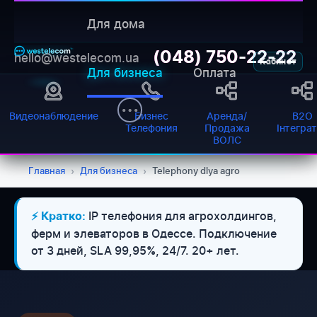
Для дома
(048) 750-22-22
hello@westelecom.ua
Кабинет
Для бизнеса
Оплата
Видеонаблюдение
Бизнес
Аренда/
B2O
Телефония
Продажа
Інтегра
ВОЛС
Главная
›
Для бизнеса
›
Telephony dlya agro
IP телефония для агрохолдингов,
⚡ Кратко:
ферм и элеваторов в Одессе. Подключение
от 3 дней, SLA 99,95%, 24/7. 20+ лет.
WESTELECOM
Онлайн-підтримка