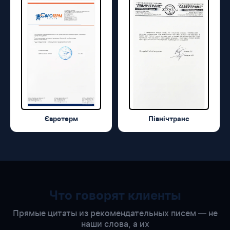
Євротерм
Північтранс
Что говорят клиенты
Прямые цитаты из рекомендательных писем — не
наши слова, а их