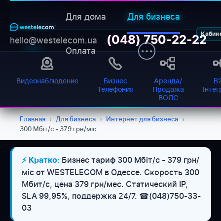
Для дома
Для бизнеса
Кабин
(048) 750-22-22
hello@westelecom.ua
Оплата
Видеонаблюдение
Бизнес
Аренда/
B
Телефония
Продажа
Інтег
ВОЛС
Главная
›
Для бизнеса
›
Интернет для бизнеса
›
300 Мбіт/с - 379 грн/міс
Бизнес тариф 300 Мбіт/с - 379 грн/
⚡ Кратко:
міс от WESTELECOM в Одессе. Скорость 300
Мбит/с, цена 379 грн/мес. Статический IP,
SLA 99,95%, поддержка 24/7. ☎(048)750-33-
03