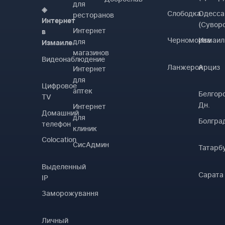
для
◈
Слободка
Одесса
ресторанов
Интернет
(Сувор
Интернет
в
Черноморка
Измаил
для
Измаиле
магазинов
Видеонаблюдение
Ланжерон
Арциз
Интернет
для
Цифровое
аптек
Белгор
TV
Дн.
Интернет
Домашний
для
Болгра
телефон
клиник
Colocation
СисАдмин
Татарб
Выделенный
Сарата
IP
Заморожування
Личный