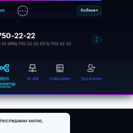
ния
Кабинет
750-22-22
-22
·
(095) 750-22-22
·
(073) 750-22-22
B2O
VLAN
Colocation
SysAdmin
тегратор
м последнюю милю,