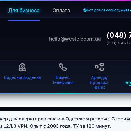
Для бизнеса
Оплата
Бот для самообслужива
(048) 
hello@westelecom.ua
(098) 750-22
Видеонаблюдение
Бизнес
Аренда/
Телефония
Продажа
Ін
ВОЛС
ер для операторов связи в Одесском регионе. Строи
и L2/L3 VPN. Опыт с 2003 года. ТУ за 120 минут.