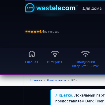
Для дома
по отзывам
4.4
Главная
Интернет
Швидкісний
Інтернет 1 Гбіт/с
Главная
›
Для бизнеса
›
B2o
Локальный партн
⚡ Кратко:
предоставляем Dark Fiber 