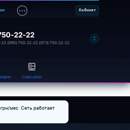
ния
Кабинет
750-22-22
NETWORK_STATUS: ONLINE
-22
·
(095) 750-22-22
·
(073) 750-22-22
лефон
Colocation
грн/мес. Сеть работает