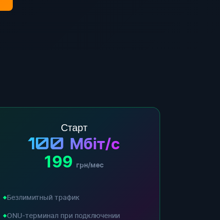
Старт
100
Мбіт/с
199
грн/мес
Безлимитный трафик
ONU-терминал при подключении