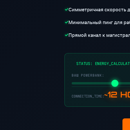
Симметричная скорость 
✓
Минимальный пинг для ра
✓
Прямой канал к магистра
✓
●
STATUS: ENERGY_CALCULAT
ВАШ POWERBANK:
~12 
CONNECTION_TIME: