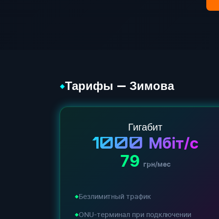
Тарифы — Зимова
◆
Гигабит
1000
Мбіт/с
79
грн/мес
Безлимитный трафик
ONU-терминал при подключении