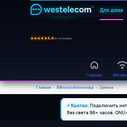
Для дома
по отзывам
4.4
Главная
Интерн
Главная
›
Bilhorod dnistrovskyi
›
Zymova
Подключить инте
⚡ Кратко:
без света 96+ часов. ON