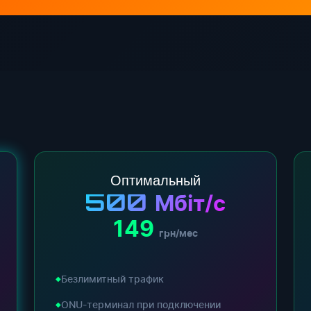
Оптимальный
500
Мбіт/с
149
грн/мес
Безлимитный трафик
ONU-терминал при подключении