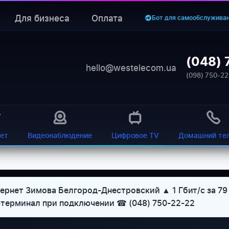
Для бизнеса
Оплата
Бот для самообслужива
(048) 
hello@westelecom.ua
(098) 750-22
ет
Видеонаблюдение
Цифровое TV
Домашний те
рнет Зимова Белгород-Днестровский ▲ 1 Гбит/с за 79 
U-терминал при подключении ☎ (048) 750-22-22