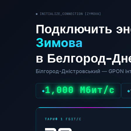
● INITIALIZE_CONNECTION [ZYMOVA]
Подключить эн
Зимова
в Белгород-Дн
Білгород-Дністровський — GPON інт
1,000 Мбит/с
◆
◈
ТАРИФ 1 ГБІТ/С