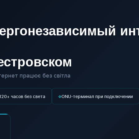
ергонезависимый инт
естровском
ернет працює без світла
◇
120+ часов без света
ONU-терминал при подключении