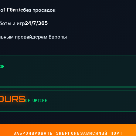
до
без просадок
1 Гбит/с
боты и игр
24/7/365
льным провайдерам Европы
OR
HOURS
OF UPTIME
ЗАБРОНИРОВАТЬ ЭНЕРГОНЕЗАВИСИМЫЙ ПОРТ