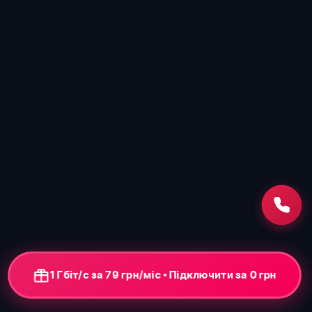
1 Гбіт/с за 79 грн/міс • Підключення від 0 грн
+ ONU-термінал