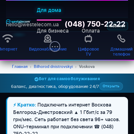
Для дома
(048) 750-22-22
hello@westelecom.ua
Кабинет
Для бизнеса
Оплата
Интернет
Видеонаблюдение
Цифровое
Домашний
TV
телефон
Главная
›
Bilhorod dnistrovskyi
›
Voskova
Бот для самообслуживания
баланс, диагностика, оборудование 24/7
Открыть
Подключить интернет Воскова
⚡ Кратко:
Белгород-Днестровский ▲ 1 Гбит/с за 79
грн/мес. Сеть работает без света 96+ часов.
WESTELECOM
ONU-терминал при подключении ☎ (048)
Онлайн-підтримка
750-22-22