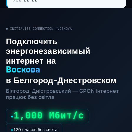
● INITIALIZE_CONNECTION [VOSKOVA]
Подключить
энергонезависимый
интернет на
Воскова
в Белгород-Днестровском
Білгород-Дністровський — GPON інтернет
працює без світла
1,000 Мбит/с
◆
◈
120+ часов без света