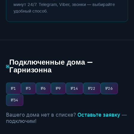
минут 24/7. Telegram, Viber, звонки — выбирайте
удобный способ.
Подключенные дома —
▣
Гарнизонна
№1
№3
№6
№9
№14
№22
№26
№34
Вашего дома нет в списке?
Оставьте заявку
—
подключим!