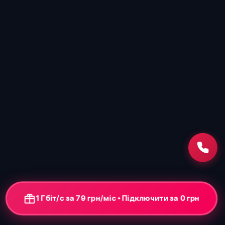
1 Гбіт/с за 79 грн/міс • Підключення від 0 грн
+ ONU-термінал