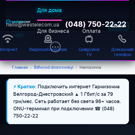
Для дома
(048) 750-22-22
hello@westelecom.ua
Кабинет
Для бизнеса
Оплата
Интернет
Видеонаблюдение
Цифровое
Домашний
TV
телефон
Главная
›
Bilhorod dnistrovskyi
›
Harnizonna
Подключить интернет Гарнизонна
⚡ Кратко:
Белгород-Днестровский ▲ 1 Гбит/с за 79
грн/мес. Сеть работает без света 96+ часов.
ONU-терминал при подключении ☎ (048)
750-22-22
WESTELECOM
Онлайн-підтримка