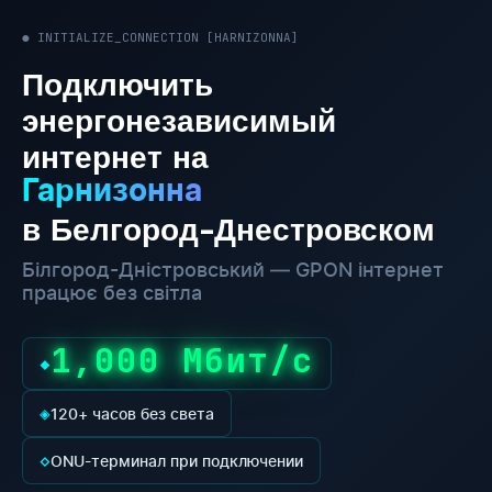
● INITIALIZE_CONNECTION [HARNIZONNA]
Подключить
энергонезависимый
интернет на
Гарнизонна
в Белгород-Днестровском
Білгород-Дністровський — GPON інтернет
працює без світла
1,000 Мбит/с
◆
◈
120+ часов без света
◇
ONU-терминал при подключении