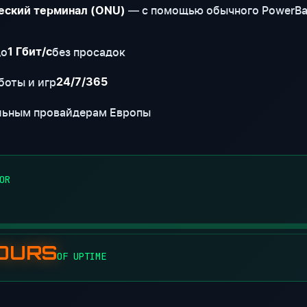
— с помощью обычного PowerBa
еский терминал (ONU)
до
без просадок
1 Гбит/с
боты и игр
24/7/365
льным провайдерам Европы
OR
HOURS
OF UPTIME