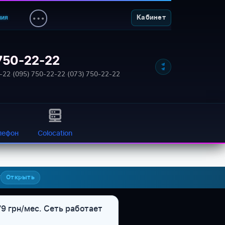
ния
Кабинет
750-22-22
NETWORK_STATUS: ONLINE
-22
·
(095) 750-22-22
·
(073) 750-22-22
лефон
Colocation
7
Открыть
9 грн/мес. Сеть работает