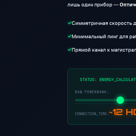
лишь один прибор —
Оптич
Симметричная скорость 
✓
Минимальный пинг для ра
✓
Прямой канал к магистра
✓
●
STATUS: ENERGY_CALCULAT
ВАШ POWERBANK:
~12 
CONNECTION_TIME: