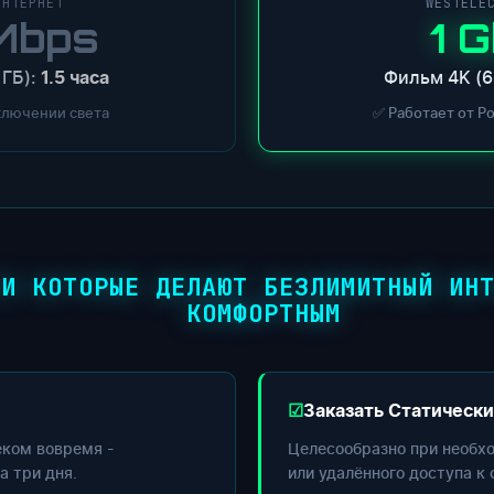
ИНТЕРНЕТ
WESTELE
Mbps
1 
 ГБ):
Фильм 4K (6
1.5 часа
ключении света
✅ Работает от P
ГИ КОТОРЫЕ ДЕЛАЮТ БЕЗЛИМИТНЫЙ ИН
КОМФОРТНЫМ
Заказать Статически
еком вовремя -
Целесообразно при необх
а три дня.
или удалённого доступа к 