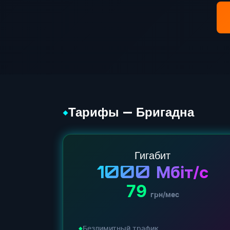
Тарифы — Бригадна
◆
Гигабит
1000
Мбіт/с
79
грн/мес
Безлимитный трафик