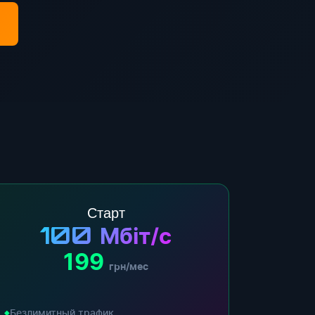
Старт
100
Мбіт/с
199
грн/мес
Безлимитный трафик