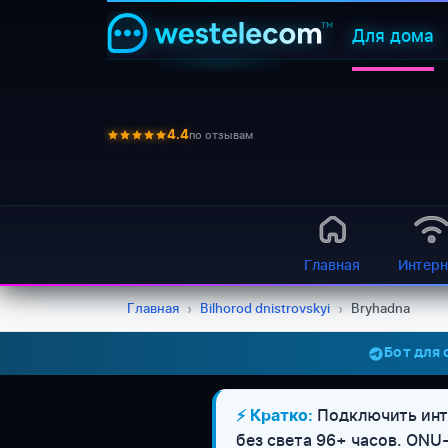
Для дома
по отзывам
4.4
Главная
Интерн
Главная
›
Bilhorod dnistrovskyi
›
Bryhadna
Бот для
Подключить инте
⚡ Кратко:
без света 96+ часов. ON