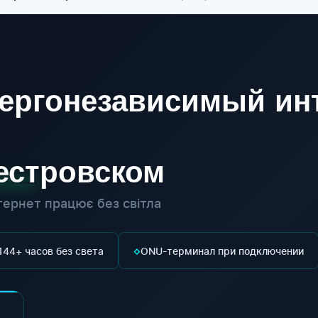
ергонезависимый инт
естровском
ернет працює без світла
◇
144+ часов без света
ONU-терминал при подключении