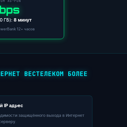
COM XG-PON
Gbps
0 ГБ):
8 минут
owerBank 12+ часов
ТЕРНЕТ ВЕСТЕЛЕКОМ БОЛЕЕ
й IP адрес
одимости защищённого выхода в Интернет
серверу.