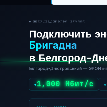
● INITIALIZE_CONNECTION [BRYHADNA]
Подключить эн
Бригадна
в Белгород-Дн
Білгород-Дністровський — GPON інт
1,000 Мбит/с
◆
◈