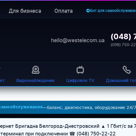
Для бизнеса
Оплата
Бот для самообслужива
(048) 
hello@westelecom.ua
(098) 750-22
ет
Видеонаблюдение
Цифровое TV
Домашний те
—
баланс, диагностика, оборудование 24/
 самообслуживания
рнет Бригадна Белгород-Днестровский ▲ 1 Гбит/с за 7
U-терминал при подключении ☎ (048) 750-22-22