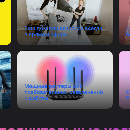
Ваш дом или квартира всегда
Д
в прямом эфире
б
Мощные роутеры для
требовательных развлечений
С
и работы
П