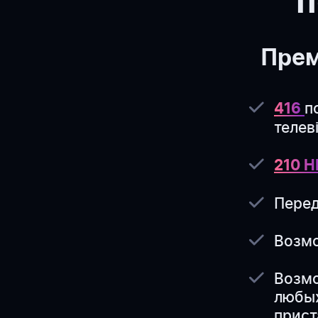
п
Прем
п
416
телев
210 
Перед
Возмо
Возмо
любых
прист