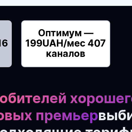
Оптимум —
16
199UAH/мес 407
каналов
юбителей хорошег
овых премьер
выб