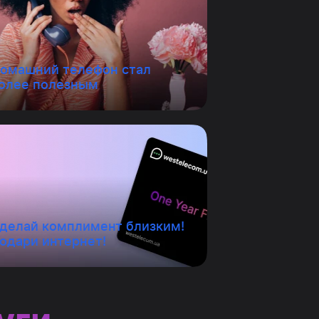
омашний телефон стал
олее полезным
делай комплимент близким!
одари интернет!