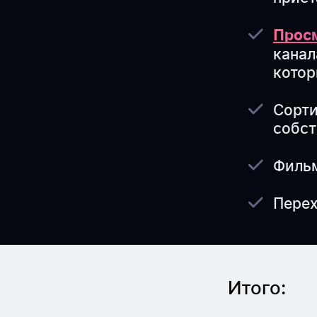
Просм
канал
котор
Сорти
собст
Фильм
Перех
Итого: