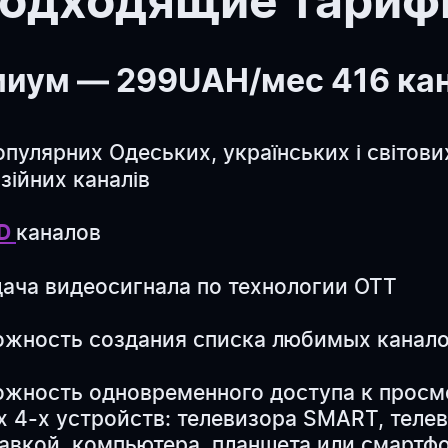
одходящие тари
иум — 299UAH/мес 416 ка
опулярних Одеських, українських і світови
ізійних каналів
каналов
HD
ача видеосигнала по технологии ОТТ
жность создания списка любимых канал
жность одновременного доступа к просм
 4-х устройств: телевизора SMART, телев
авкой, компьютера, планшета или смартф