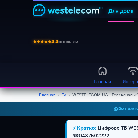
Для дома
по отзывам
4.4
Главная
Интерн
Главная
›
Tv
›
WESTELECOM.UA - Телеканалы 
Бот для
Цифрове ТБ WEST
⚡ Кратко:
☎0487502222