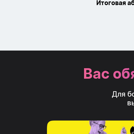
Итоговая а
Вас об
Для б
в