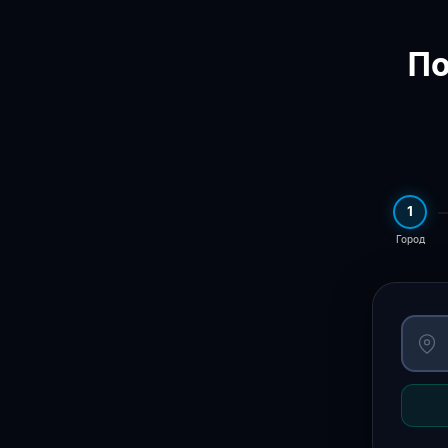
По
1
Город