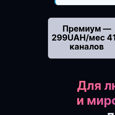
Премиум —
299UAH/мес 4
каналов
Для л
и мир