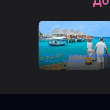
До
Едете в отпуск? Активируйт
услугу "Заморозка"