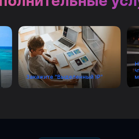
полнительные усл
Н
е
ч
Закажите "Выделенный IP"
м