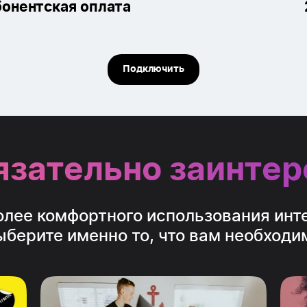
бонентская оплата
Подключить
язательно заинтере
олее комфортного использования инт
ыберите именно то, что вам необходи