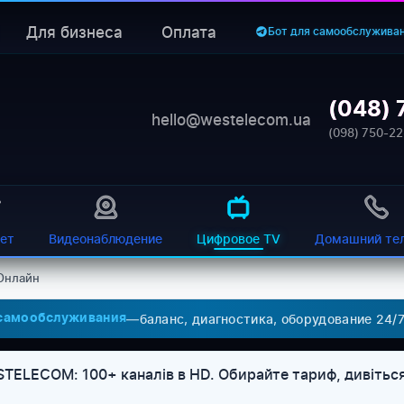
Для бизнеса
Оплата
Бот для самообслужива
(048) 
hello@westelecom.ua
(098) 750-22
ет
Видеонаблюдение
Цифровое TV
Домашний те
Онлайн
—
баланс, диагностика, оборудование 24/
 самообслуживания
ELECOM: 100+ каналів в HD. Обирайте тариф, дивіться