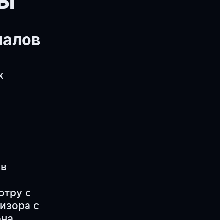
фы
налов
х
ов
отру с
изора с
она