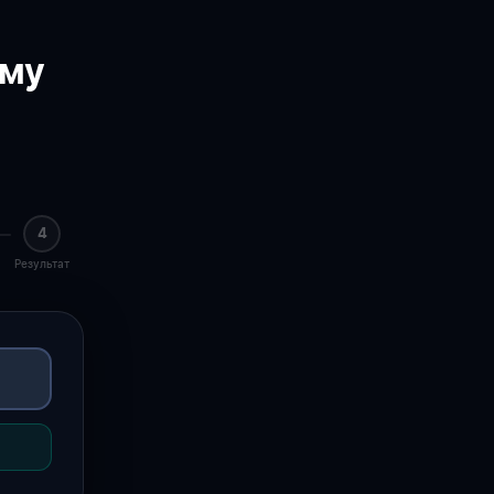
ему
4
Результат