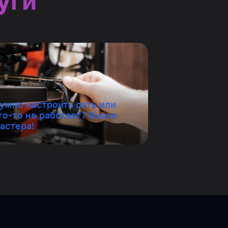
уги
ужно настроить сеть или
то-то не работает? Вызов
астера!