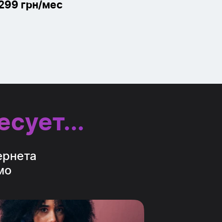
299
грн/мес
сует...
ернета
мо