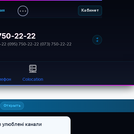
ния
Кабинет
750-22-22
-22
·
(095) 750-22-22
·
(073) 750-22-22
лефон
Colocation
7
Открыть
 улюблені канали