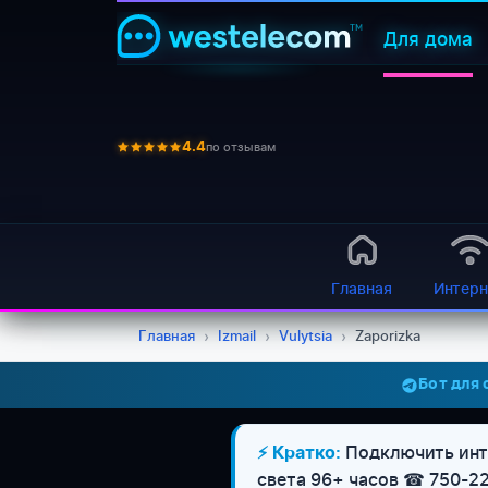
Для дома
по отзывам
4.4
Главная
Интерн
Главная
›
Izmail
›
Vulytsia
›
Zaporizka
Бот для
Подключить инте
⚡ Кратко:
света 96+ часов ☎ 750-2