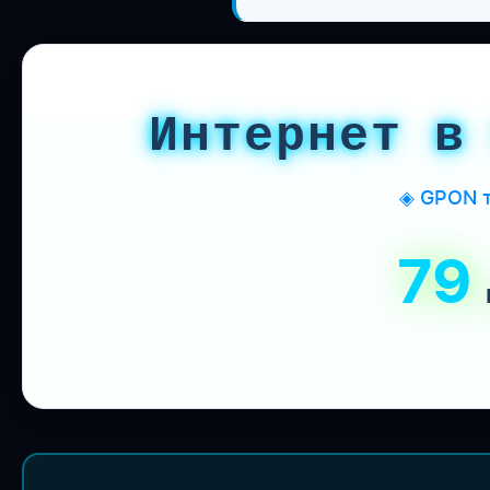
Интернет в
◈ GPON т
79