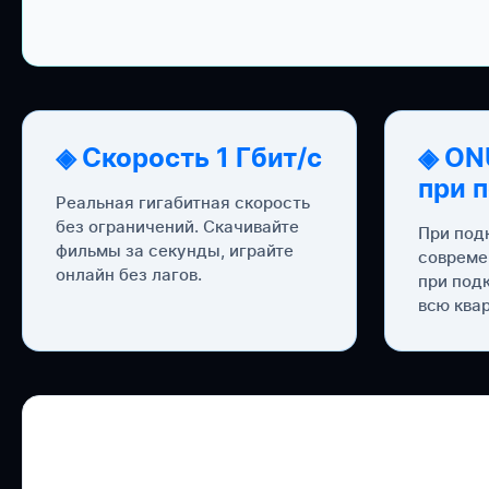
◈ Скорость 1 Гбит/с
◈ ON
при 
Реальная гигабитная скорость
без ограничений. Скачивайте
При под
фильмы за секунды, играйте
совреме
онлайн без лагов.
при под
всю квар