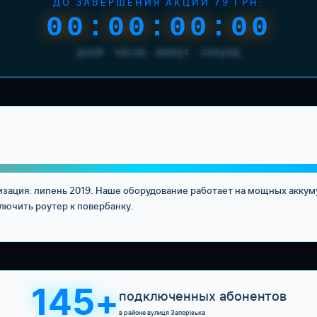
ДО ЗАВЕРШЕНИЯ АКЦИИ 79 ГРН:
00:00:00:00
дней : часов : минут : секунд
изация: липень 2019. Наше оборудование работает на мощных аккум
лючить роутер к повербанку.
145+
подключенных абонентов
в районе вулиця Запорізька