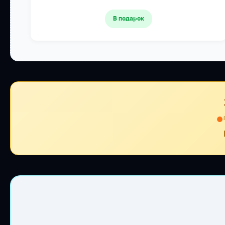
В подарок
●