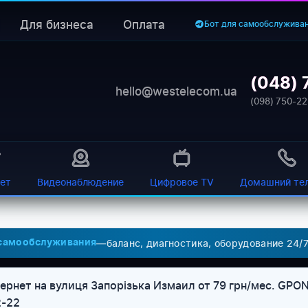
Для бизнеса
Оплата
Бот для самообслужива
(048) 
hello@westelecom.ua
(098) 750-22
ет
Видеонаблюдение
Цифровое TV
Домашний те
—
баланс, диагностика, оборудование 24/
 самообслуживания
рнет на вулиця Запорізька Измаил от 79 грн/мес. GPON 
2-22