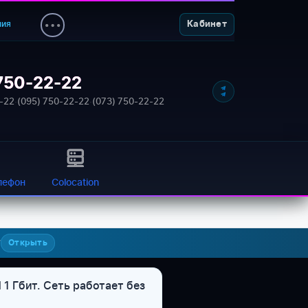
ния
Кабинет
750-22-22
-22
·
(095) 750-22-22
·
(073) 750-22-22
лефон
Colocation
7
Открыть
1 Гбит. Сеть работает без