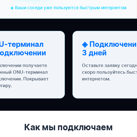
◈ Ваши соседи уже пользуются быстрым интернетом
U-терминал
◈ Подключени
подключении
3 дней
ключении получаете
Оставьте заявку сегод
нный ONU-терминал
скоро пользуйтесь бы
ключении. Покрывает
интернетом.
тиру.
Как мы подключаем