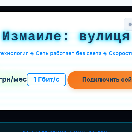
 Измаиле: вулиця
ехнология ◈ Сеть работает без света ◈ Скорость
грн/мес
1 Гбит/с
Подключить сей