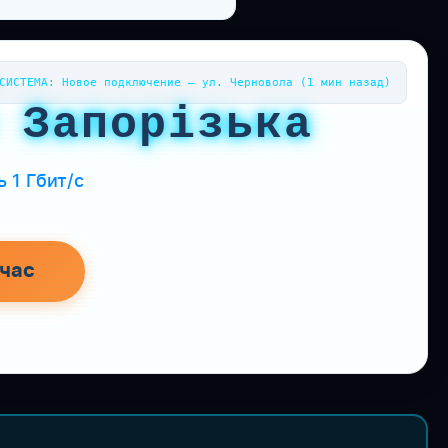
СИСТЕМА: Новое подключение — ул. Черновола (1 мин назад)
 Запорізька
 1 Гбит/с
час