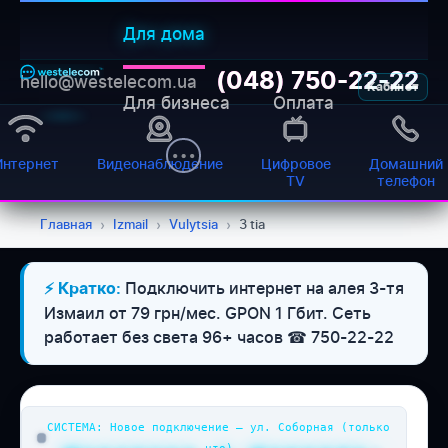
Для дома
(048) 750-22-22
hello@westelecom.ua
Кабинет
Для бизнеса
Оплата
Интернет
Видеонаблюдение
Цифровое
Домашний
TV
телефон
Главная
›
Izmail
›
Vulytsia
›
3 tia
Подключить интернет на алея 3-тя
⚡ Кратко:
WESTELECOM
Онлайн-підтримка
Измаил от 79 грн/мес. GPON 1 Гбит. Сеть
работает без света 96+ часов ☎ 750-22-22
СИСТЕМА: Новое подключение — ул. Соборная (только