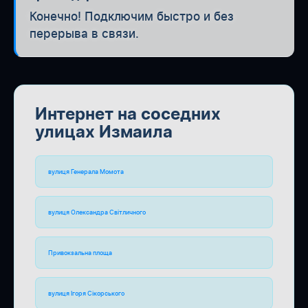
Конечно! Подключим быстро и без
перерыва в связи.
Интернет на соседних
улицах Измаила
вулиця Генерала Момота
вулиця Олександра Світличного
Привокзальна площа
вулиця Ігоря Сікорського