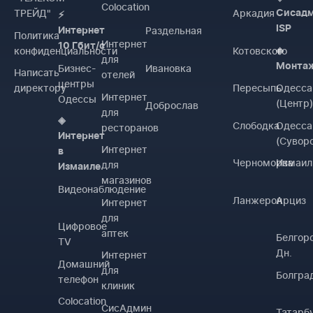
Colocation
ТРЕЙД"
Аркадия
Сисад
⚡
ISP
Раздельная
Интернет
Политика
Интернет
10 Гбит/с
конфиденциальности
Котовского
◈
для
Монта
Бизнес-
Ивановка
Написать
отелей
центры
директору
Пересыпь
Одесса
Интернет
Одессы
(Центр
Доброслав
для
◈
Слободка
Одесса
ресторанов
Интернет
(Сувор
Интернет
в
Черноморка
Измаил
для
Измаиле
магазинов
Видеонаблюдение
Ланжерон
Арциз
Интернет
для
Цифровое
аптек
Белгор
TV
Дн.
Интернет
Домашний
для
Болгра
телефон
клиник
Colocation
СисАдмин
Татарб