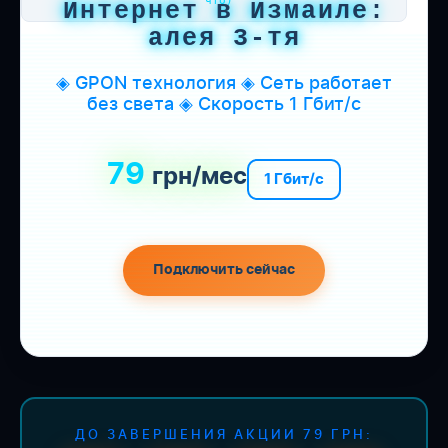
что)
Интернет в Измаиле:
алея 3-тя
◈ GPON технология ◈ Сеть работает
без света ◈ Скорость 1 Гбит/с
79
грн/мес
1 Гбит/с
Подключить сейчас
ДО ЗАВЕРШЕНИЯ АКЦИИ 79 ГРН: