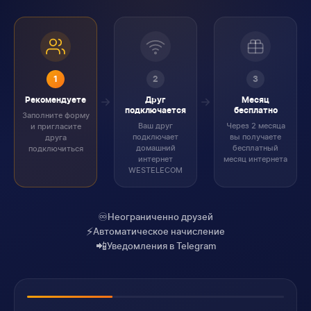
1
2
3
Рекомендуете
Друг
Месяц
подключается
бесплатно
Заполните форму
Ваш друг
Через 2 месяца
и пригласите
подключает
вы получаете
друга
домашний
бесплатный
подключиться
интернет
месяц интернета
WESTELECOM
♾️
Неограниченно друзей
⚡
Автоматическое начисление
📲
Уведомления в Telegram