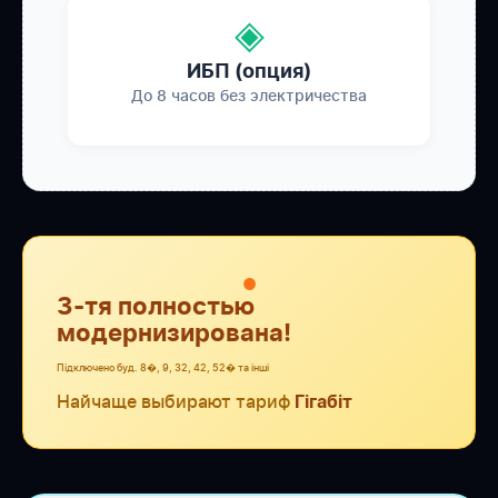
◈
ИБП (опция)
До 8 часов без электричества
●
3-тя полностью
модернизирована!
Підключено буд. 8�, 9, 32, 42, 52� та інші
Найчаще выбирают тариф
Гігабіт