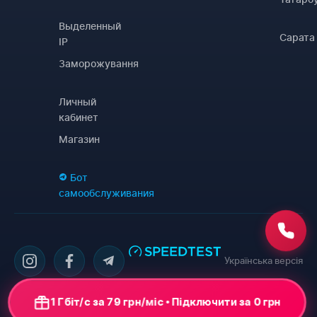
Выделенный
Сарата
IP
Заморожування
Личный
кабинет
Магазин
Бот
самообслуживания
Українська версія
1 Гбіт/с за 79 грн/міс • Підключити за 0 грн