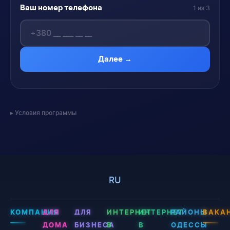
Ваш номер телефона
1 из 3
Далее →
Условия программы
RU
КОМПАНИЯ
ДЛЯ
ДЛЯ
ИНТЕРНЕТ
ИНТЕРНЕТ
РАЙОНЫ
ВАКА
ДОМА
БИЗНЕСА
В
В
ОДЕССЫ