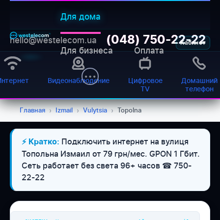
Для дома
(048) 750-22-22
hello@westelecom.ua
Кабинет
Для бизнеса
Оплата
Интернет
Видеонаблюдение
Цифровое
Домашний
TV
телефон
Главная
›
Izmail
›
Vulytsia
›
Topolna
Подключить интернет на вулиця
⚡ Кратко:
WESTELECOM
Топольна Измаил от 79 грн/мес. GPON 1 Гбит.
Онлайн-підтримка
Сеть работает без света 96+ часов ☎ 750-
22-22