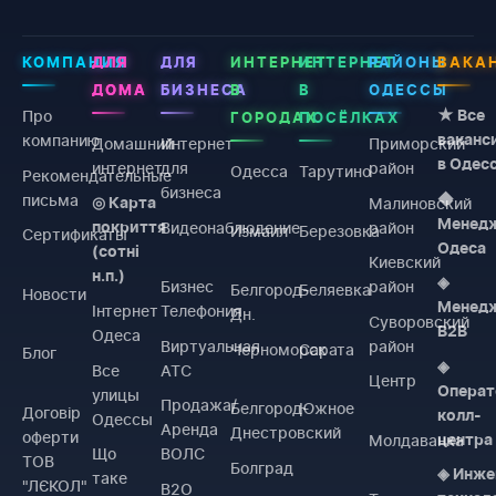
КОМПАНИЯ
ДЛЯ
ДЛЯ
ИНТЕРНЕТ
ИНТЕРНЕТ
РАЙОНЫ
ВАКА
ДОМА
БИЗНЕСА
В
В
ОДЕССЫ
Про
★ Все
ГОРОДАХ
ПОСЁЛКАХ
компанию
ваканс
Домашний
Интернет
Приморский
в Одес
интернет
для
район
Одесса
Тарутино
Рекомендательные
бизнеса
письма
◆
Малиновский
◎ Карта
Менед
Видеонаблюдение
район
покриття
Измаил
Березовка
Сертификаты
Одеса
(сотні
Киевский
н.п.)
◈
Бизнес
район
Белгород-
Беляевка
Новости
Менед
Інтернет
Телефония
Дн.
Суворовский
B2B
Одеса
Виртуальная
район
Черноморск
Сарата
Блог
◈
Все
АТС
Центр
Операт
улицы
Продажа/
Белгород-
Южное
Договiр
колл-
Одессы
Аренда
Днестровский
оферти
Молдаванка
центра
Що
ВОЛС
ТОВ
Болград
◈ Инже
таке
"ЛЄКОЛ"
B2O