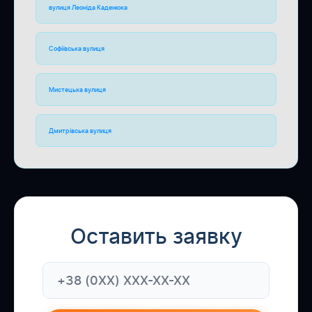
вулиця Леоніда Каденюка
Софіївська вулиця
Мистецька вулиця
Дмитрівська вулиця
Оставить заявку