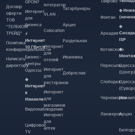
Таирово
технад
GPON?
Інтегратор
Договiр
Татарбунары
◈ Инже
Интернет
оферти
VLAN
Фонтан
(начин
для
ТОВ
бизнеса
Арциз
"ТЕЛЕКОМ
◈
Colocation
ТРЕЙД"
Аркадия
Сисад
⚡
ISP
Раздельная
Интернет
Политика
Интернет
10 Гбит/с
конфиденциальности
Котовского
◈
для
Монта
Бизнес-
Ивановка
Написать
отелей
центры
директору
Пересыпь
Одесса
Интернет
Одессы
(Центр
Доброслав
для
◈
Слободка
Одесса
ресторанов
Интернет
(Сувор
Интернет
в
Черноморка
Измаил
для
Измаиле
магазинов
Видеонаблюдение
Ланжерон
Арциз
Интернет
для
Цифровое
аптек
Белгор
TV