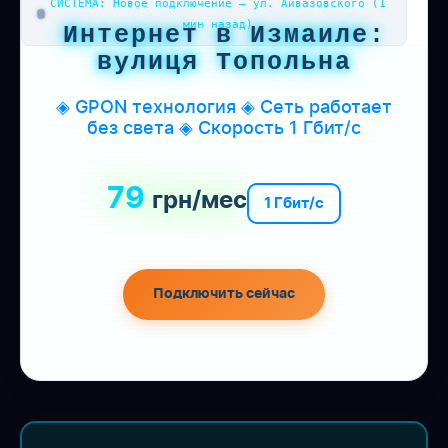
СИСТЕМА: Новое подключение — ул. Айвазовского (1
мин назад)
Интернет в Измаиле:
вулиця Топольна
◈ GPON технология ◈ Сеть работает
без света ◈ Скорость 1 Гбит/с
79
грн/мес
1 Гбит/с
Подключить сейчас