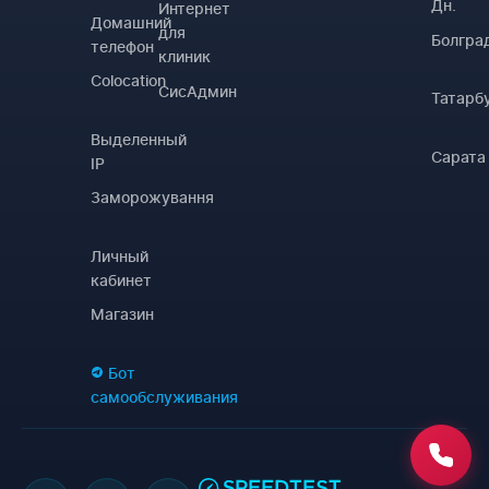
Дн.
Интернет
Домашний
для
Болгра
телефон
клиник
Colocation
СисАдмин
Татарб
Выделенный
Сарата
IP
Заморожування
Личный
кабинет
Магазин
Бот
самообслуживания