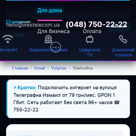
Для дома
(048) 750-22-22
hello@westelecom.ua
Кабинет
Для бизнеса
Оплата
Интернет
Видеонаблюдение
Цифровое
Домашний
TV
телефон
Главная
›
Izmail
›
Vulytsia
›
Telehrafna
Подключить интернет на вулиця
⚡ Кратко:
WESTELECOM
Телеграфна Измаил от 79 грн/мес. GPON 1
Онлайн-підтримка
Гбит. Сеть работает без света 96+ часов ☎
750-22-22