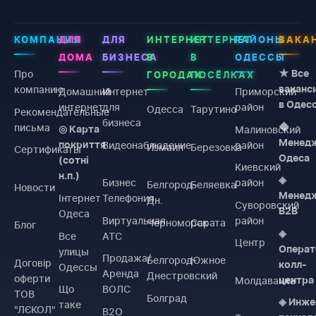
КОМПАНИЯ
ДЛЯ
ДЛЯ
ИНТЕРНЕТ
ИНТЕРНЕТ
РАЙОНЫ
ВАКА
ДОМА
БИЗНЕСА
В
В
ОДЕССЫ
Про
★ Все
ГОРОДАХ
ПОСЁЛКАХ
компанию
ваканс
Домашний
Интернет
Приморский
в Одес
интернет
для
район
Одесса
Тарутино
Рекомендательные
бизнеса
письма
◆
Малиновский
◎ Карта
Менед
Видеонаблюдение
район
покриття
Измаил
Березовка
Сертификаты
Одеса
(сотні
Киевский
н.п.)
◈
Бизнес
район
Белгород-
Беляевка
Новости
Менед
Інтернет
Телефония
Дн.
Суворовский
B2B
Одеса
Виртуальная
район
Черноморск
Сарата
Блог
◈
Все
АТС
Центр
Операт
улицы
Продажа/
Белгород-
Южное
Договiр
колл-
Одессы
Аренда
Днестровский
оферти
Молдаванка
центра
Що
ВОЛС
ТОВ
Болград
◈ Инже
таке
"ЛЄКОЛ"
B2O