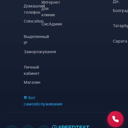
Дн.
Интернет
Домашний
для
Болгра
телефон
клиник
Colocation
СисАдмин
Татарб
Выделенный
Сарата
IP
Заморожування
Личный
кабинет
Магазин
Бот
самообслуживания