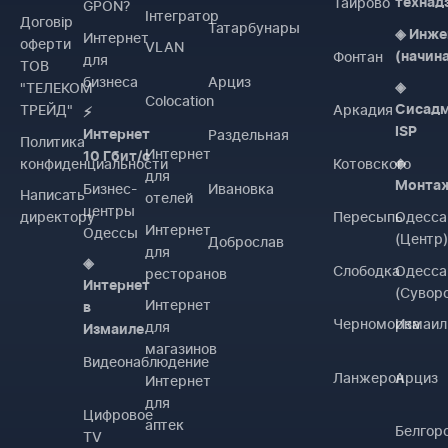
Таирово
технад
GPON?
Інтегратор
Договiр
Татарбунары
◈ Инже
Интернет
оферти
VLAN
Фонтан
(начин
для
ТОВ
бизнеса
Арциз
"ТЕЛЕКОМ
◈
Colocation
ТРЕЙД"
Аркадия
Сисад
⚡
ISP
Раздельная
Интернет
Политика
Интернет
10 Гбит/с
конфиденциальности
Котовского
◈
для
Монта
Бизнес-
Ивановка
Написать
отелей
центры
директору
Пересыпь
Одесса
Интернет
Одессы
(Центр
Доброслав
для
◈
Слободка
Одесса
ресторанов
Интернет
(Сувор
Интернет
в
Черноморка
Измаил
для
Измаиле
магазинов
Видеонаблюдение
Ланжерон
Арциз
Интернет
для
Цифровое
аптек
Белгор
TV