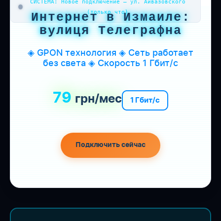
СИСТЕМА: Новое подключение — ул. Айвазовского
(только что)
Интернет в Измаиле:
вулиця Телеграфна
◈ GPON технология ◈ Сеть работает
без света ◈ Скорость 1 Гбит/с
79
грн/мес
1 Гбит/с
Подключить сейчас