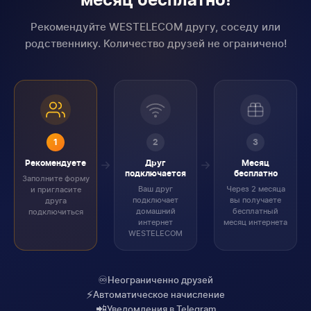
месяц бесплатно!
Рекомендуйте WESTELECOM другу, соседу или
родственнику. Количество друзей не ограничено!
1
2
3
Рекомендуете
Друг
Месяц
подключается
бесплатно
Заполните форму
Ваш друг
Через 2 месяца
и пригласите
подключает
вы получаете
друга
домашний
бесплатный
подключиться
интернет
месяц интернета
WESTELECOM
♾️
Неограниченно друзей
⚡
Автоматическое начисление
📲
Уведомления в Telegram