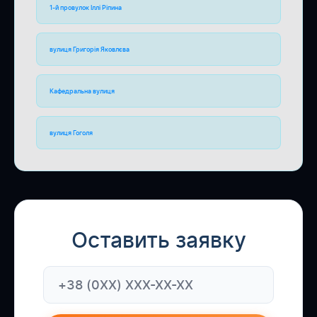
1-й провулок Іллі Ріпина
вулиця Григорія Яковлєва
Кафедральна вулиця
вулиця Гоголя
Оставить заявку