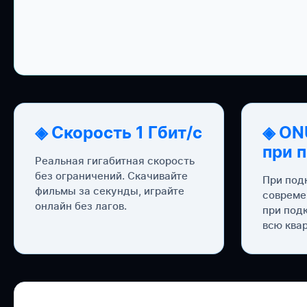
◈ Скорость 1 Гбит/с
◈ ON
при 
Реальная гигабитная скорость
без ограничений. Скачивайте
При под
фильмы за секунды, играйте
совреме
онлайн без лагов.
при под
всю квар