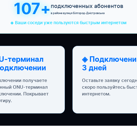
107+
подключенных абонентов
в районе вулиця Білгород-Дністровська
◈ Ваши соседи уже пользуются быстрым интернетом
U-терминал
◈ Подключени
подключении
3 дней
ключении получаете
Оставьте заявку сегод
нный ONU-терминал
скоро пользуйтесь бы
ключении. Покрывает
интернетом.
тиру.