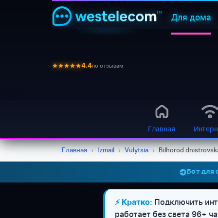
Для дома
по отзывам
4.4
Главная
Интерн
Главная
›
Izmail
›
Vulytsia
›
Bilhorod dnistrovsk
Бот для
Подключить инте
⚡ Кратко:
работает без света 96+ ч