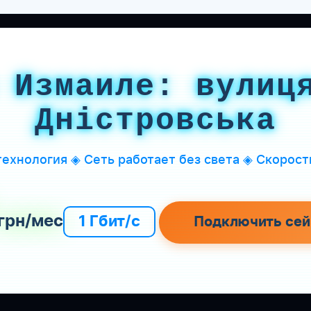
 Измаиле: вулиц
Дністровська
ехнология ◈ Сеть работает без света ◈ Скорость
грн/мес
1 Гбит/с
Подключить сей