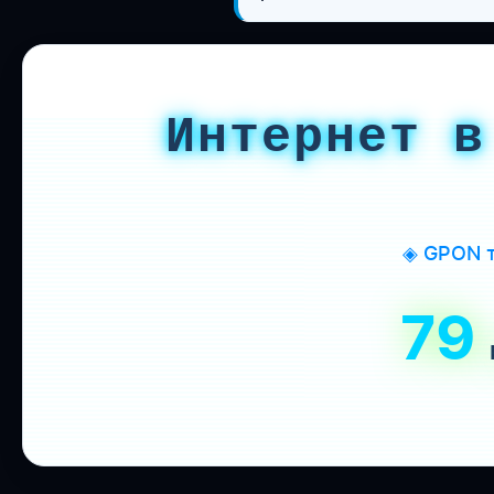
Интернет в
◈ GPON т
79