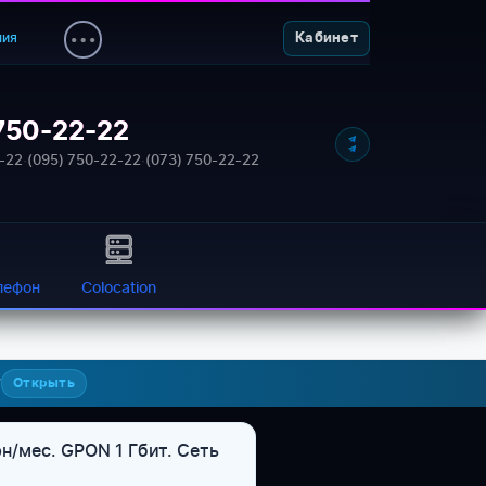
ния
Кабинет
750-22-22
-22
·
(095) 750-22-22
·
(073) 750-22-22
лефон
Colocation
7
Открыть
н/мес. GPON 1 Гбит. Сеть