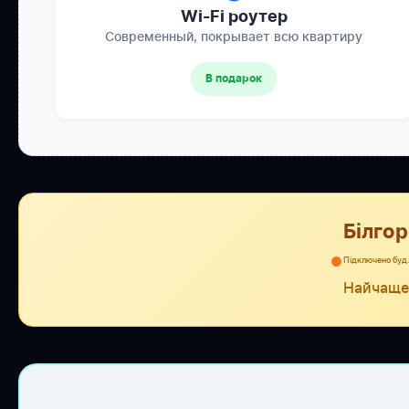
Wi-Fi роутер
Современный, покрывает всю квартиру
В подарок
Білго
●
Підключено буд. 
Найчаще