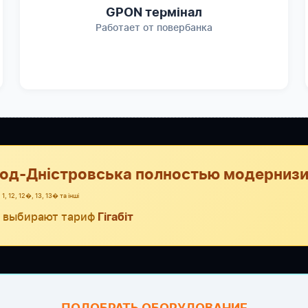
GPON термінал
Работает от повербанка
род-Дністровська полностью модернизи
1, 12, 12�, 13, 13� та інші
 выбирают тариф
Гігабіт