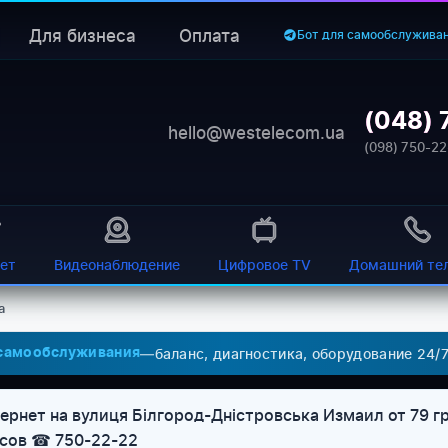
Для бизнеса
Оплата
Бот для самообслужива
(048) 
hello@westelecom.ua
(098) 750-22
ет
Видеонаблюдение
Цифровое TV
Домашний те
a
—
баланс, диагностика, оборудование 24/
 самообслуживания
рнет на вулиця Білгород-Дністровська Измаил от 79 гр
асов ☎ 750-22-22