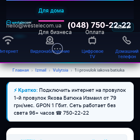
Для дома
(048) 750-22-22
hello@westelecom.ua
Кабинет
Для бизнеса
Оплата
Интернет
Видеонаблюдение
Цифровое
Домашний
TV
телефон
Главная
›
Izmail
›
Vulytsia
›
1 i provulok iakova batiuka
Подключить интернет на провулок
⚡ Кратко:
WESTELECOM
1-й провулок Якова Батюка Измаил от 79
Онлайн-підтримка
грн/мес. GPON 1 Гбит. Сеть работает без
света 96+ часов ☎ 750-22-22