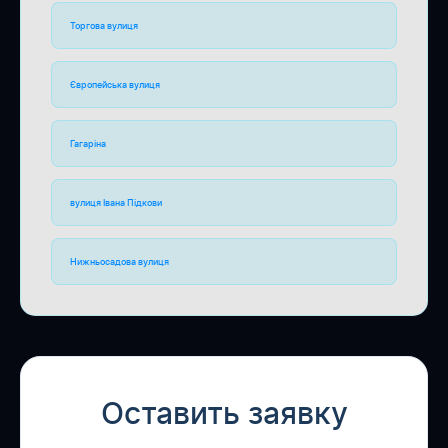
Торгова вулиця
Європейська вулиця
Гагаріна
вулиця Івана Підкови
Нижньосадова вулиця
Оставить заявку