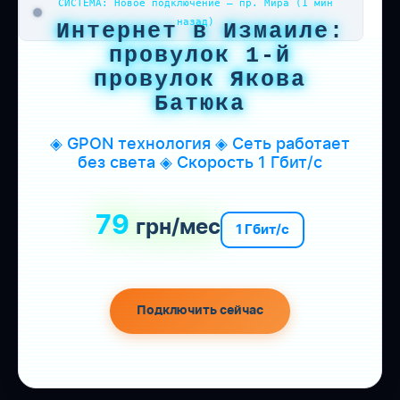
СИСТЕМА: Новое подключение — пр. Мира (1 мин
назад)
Интернет в Измаиле:
провулок 1-й
провулок Якова
Батюка
◈ GPON технология ◈ Сеть работает
без света ◈ Скорость 1 Гбит/с
79
грн/мес
1 Гбит/с
Подключить сейчас