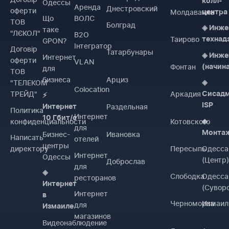
колл-
Одессы
Аренда
Днестровский
оферти
Молдаванка
центра
Що
ВОЛС
ТОВ
Болград
◈ Инже
таке
"ЛЄКОЛ"
B2O
Таирово
технад
GPON?
Інтегратор
Договiр
Татарбунары
◈ Инже
Интернет
оферти
VLAN
Фонтан
(начин
для
ТОВ
бизнеса
Арциз
"ТЕЛЕКОМ
◈
Colocation
ТРЕЙД"
Аркадия
Сисад
⚡
ISP
Раздельная
Интернет
Политика
Интернет
10 Гбит/с
конфиденциальности
Котовского
◈
для
Монта
Бизнес-
Ивановка
Написать
отелей
центры
директору
Пересыпь
Одесса
Интернет
Одессы
(Центр
Доброслав
для
◈
Слободка
Одесса
ресторанов
Интернет
(Сувор
Интернет
в
Черноморка
Измаил
для
Измаиле
магазинов
Видеонаблюдение