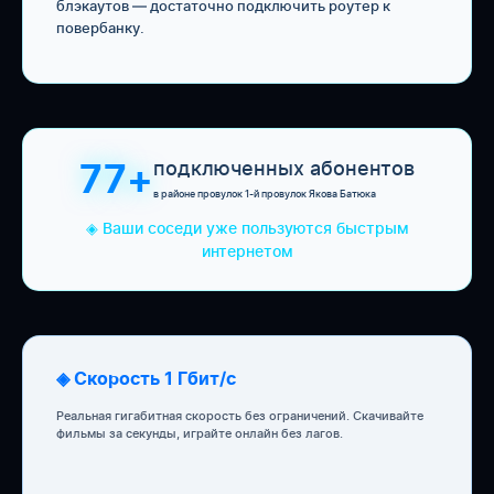
блэкаутов — достаточно подключить роутер к
повербанку.
подключенных абонентов
77+
в районе провулок 1-й провулок Якова Батюка
◈ Ваши соседи уже пользуются быстрым
интернетом
◈ Скорость 1 Гбит/с
Реальная гигабитная скорость без ограничений. Скачивайте
фильмы за секунды, играйте онлайн без лагов.