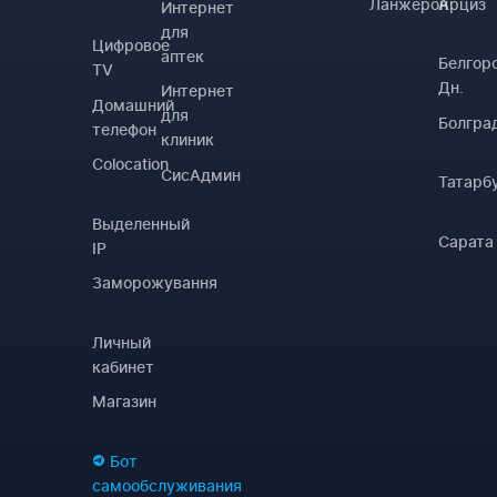
Ланжерон
Арциз
Интернет
для
Цифровое
аптек
Белгор
TV
Дн.
Интернет
Домашний
для
Болгра
телефон
клиник
Colocation
СисАдмин
Татарб
Выделенный
Сарата
IP
Заморожування
Личный
кабинет
Магазин
Бот
самообслуживания