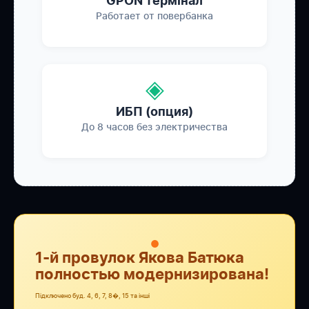
GPON термінал
Работает от повербанка
◈
ИБП (опция)
До 8 часов без электричества
●
1-й провулок Якова Батюка
полностью модернизирована!
Підключено буд. 4, 6, 7, 8�, 15 та інші