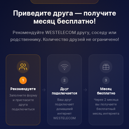
Приведите друга — получите
месяц бесплатно!
Рекомендуйте WESTELECOM другу, соседу или
родственнику. Количество друзей не ограничено!
1
2
3
Рекомендуете
Друг
Месяц
подключается
бесплатно
Заполните форму
Ваш друг
Через 2 месяца
и пригласите
подключает
вы получаете
друга
домашний
бесплатный
подключиться
интернет
месяц интернета
WESTELECOM