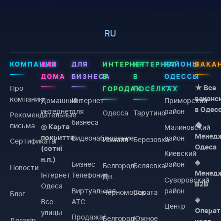
RU
КОМПАНИЯ
ДЛЯ
ДЛЯ
ИНТЕРНЕТ
ИНТЕРНЕТ
РАЙОНЫ
ВАКА
ДОМА
БИЗНЕСА
В
В
ОДЕССЫ
Про
★ Все
ГОРОДАХ
ПОСЁЛКАХ
компанию
ваканс
Домашний
Интернет
Приморский
в Одес
интернет
для
район
Одесса
Тарутино
Рекомендательные
бизнеса
письма
◆
Малиновский
◎ Карта
Менед
Видеонаблюдение
район
покриття
Измаил
Березовка
Сертификаты
Одеса
(сотні
Киевский
н.п.)
◈
Бизнес
район
Белгород-
Беляевка
Новости
Менед
Інтернет
Телефония
Дн.
Суворовский
B2B
Одеса
Виртуальная
район
Черноморск
Сарата
Блог
◈
Все
АТС
Центр
Операт
улицы
Продажа/
Белгород-
Южное
Договiр