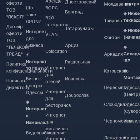
Аренда
Днестровский
оферти
Молдаванка
центра
Що
ВОЛС
ТОВ
Болград
◈ Инже
таке
"ЛЄКОЛ"
B2O
Таирово
технад
GPON?
Інтегратор
Договiр
Татарбунары
◈ Инже
Интернет
оферти
VLAN
Фонтан
(начин
для
ТОВ
бизнеса
Арциз
"ТЕЛЕКОМ
◈
Colocation
ТРЕЙД"
Аркадия
Сисад
⚡
ISP
Раздельная
Интернет
Политика
Интернет
10 Гбит/с
конфиденциальности
Котовского
◈
для
Монта
Бизнес-
Ивановка
Написать
отелей
центры
директору
Пересыпь
Одесса
Интернет
Одессы
(Центр
Доброслав
для
◈
Слободка
Одесса
ресторанов
Интернет
(Сувор
Интернет
в
Черноморка
Измаил
для
Измаиле
магазинов
Видеонаблюдение
Ланжерон
Арциз
Интернет