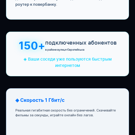
роутер к повербанку.
подключенных абонентов
150+
в районе вулиця Європейська
◈ Ваши соседи уже пользуются быстрым
интернетом
◈ Скорость 1 Гбит/с
Реальная гигабитная скорость без ограничений. Скачивайте
фильмы за секунды, играйте онлайн без лагов.