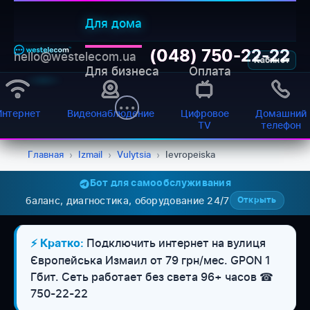
Для дома
(048) 750-22-22
hello@westelecom.ua
Кабинет
Для бизнеса
Оплата
Интернет
Видеонаблюдение
Цифровое
Домашний
TV
телефон
Главная
›
Izmail
›
Vulytsia
›
Ievropeiska
Бот для самообслуживания
баланс, диагностика, оборудование 24/7
Открыть
WESTELECOM
Онлайн-підтримка
Подключить интернет на вулиця
⚡ Кратко:
Європейська Измаил от 79 грн/мес. GPON 1
Гбит. Сеть работает без света 96+ часов ☎
750-22-22