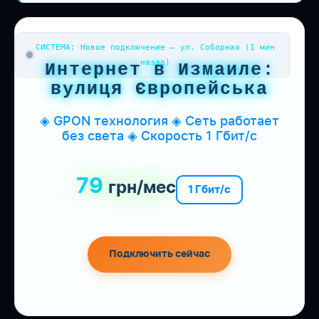
СИСТЕМА: Новое подключение — ул. Соборная (1 мин
назад)
Интернет в Измаиле:
вулиця Європейська
◈ GPON технология ◈ Сеть работает
без света ◈ Скорость 1 Гбит/с
79
грн/мес
1 Гбит/с
Подключить сейчас