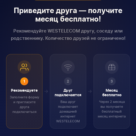
Приведите друга — получите
месяц бесплатно!
Рекомендуйте WESTELECOM другу, соседу или
родственнику. Количество друзей не ограничено!
1
2
3
Рекомендуете
Друг
Месяц
подключается
бесплатно
Заполните форму
Ваш друг
Через 2 месяца
и пригласите
подключает
вы получаете
друга
домашний
бесплатный
подключиться
интернет
месяц интернета
WESTELECOM