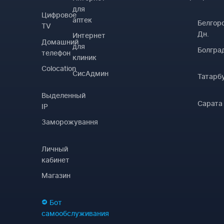
для
Цифровое
аптек
Белгор
TV
Дн.
Интернет
Домашний
для
Болгра
телефон
клиник
Colocation
СисАдмин
Татарб
Выделенный
Сарата
IP
Заморожування
Личный
кабинет
Магазин
Бот
самообслуживания