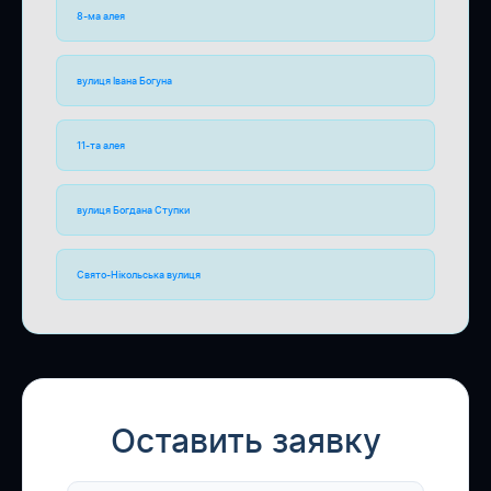
8-ма алея
вулиця Івана Богуна
11-та алея
вулиця Богдана Ступки
Свято-Нікольська вулиця
Оставить заявку