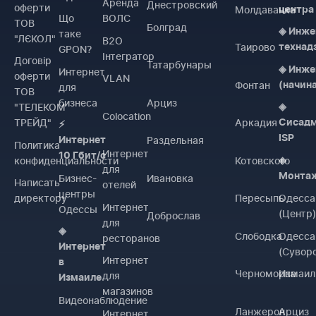
Аренда
Днестровский
оферти
Молдаванка
центра
Що
ВОЛС
ТОВ
Болград
◈ Инже
таке
"ЛЄКОЛ"
B2O
Таирово
технад
GPON?
Інтегратор
Договiр
Татарбунары
◈ Инже
Интернет
оферти
VLAN
Фонтан
(начин
для
ТОВ
бизнеса
Арциз
"ТЕЛЕКОМ
◈
Colocation
ТРЕЙД"
Аркадия
Сисад
⚡
ISP
Раздельная
Интернет
Политика
Интернет
10 Гбит/с
конфиденциальности
Котовского
◈
для
Монта
Бизнес-
Ивановка
Написать
отелей
центры
директору
Пересыпь
Одесса
Интернет
Одессы
(Центр
Доброслав
для
◈
Слободка
Одесса
ресторанов
Интернет
(Сувор
Интернет
в
Черноморка
Измаил
для
Измаиле
магазинов
Видеонаблюдение
Ланжерон
Арциз
Интернет