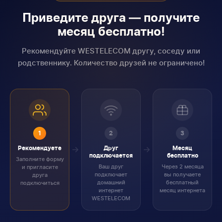
Приведите друга — получите
месяц бесплатно!
Рекомендуйте WESTELECOM другу, соседу или
родственнику. Количество друзей не ограничено!
1
2
3
Рекомендуете
Друг
Месяц
подключается
бесплатно
Заполните форму
Ваш друг
Через 2 месяца
и пригласите
подключает
вы получаете
друга
домашний
бесплатный
подключиться
интернет
месяц интернета
WESTELECOM