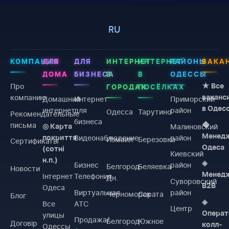
RU
КОМПАНИЯ
ДЛЯ
ДЛЯ
ИНТЕРНЕТ
ИНТЕРНЕТ
РАЙОНЫ
ВАКА
ДОМА
БИЗНЕСА
В
В
ОДЕССЫ
Про
★ Все
ГОРОДАХ
ПОСЁЛКАХ
компанию
ваканс
Домашний
Интернет
Приморский
в Одес
интернет
для
район
Одесса
Тарутино
Рекомендательные
бизнеса
письма
◆
Малиновский
◎ Карта
Менед
Видеонаблюдение
район
покриття
Измаил
Березовка
Сертификаты
Одеса
(сотні
Киевский
н.п.)
◈
Бизнес
район
Белгород-
Беляевка
Новости
Менед
Інтернет
Телефония
Дн.
Суворовский
B2B
Одеса
Виртуальная
район
Черноморск
Сарата
Блог
◈
Все
АТС
Центр
Операт
улицы
Продажа/
Белгород-
Южное
Договiр
колл-
Одессы