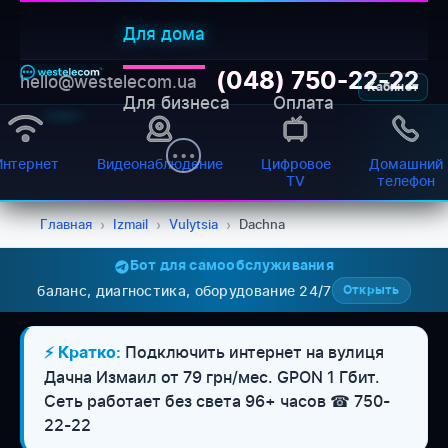
Для дома
(048) 750-22-22
hello@westelecom.ua
Кабинет
Для бизнеса
Оплата
Интернет
Видеонаблюдение
Цифровое
Домашний
TV
телефон
Главная
›
Izmail
›
Vulytsia
›
Dachna
Бот для самообслуживания
баланс, диагностика, оборудование 24/7
Открыть
WESTELECOM
Онлайн-підтримка
Подключить интернет на вулиця
⚡ Кратко:
Дачна Измаил от 79 грн/мес. GPON 1 Гбит.
Сеть работает без света 96+ часов ☎ 750-
22-22