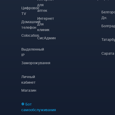
для
Цифровое
аптек
Белгор
TV
Дн.
Интернет
Домашний
для
Болгра
телефон
клиник
Colocation
СисАдмин
Татарб
Выделенный
Сарата
IP
Заморожування
Личный
кабинет
Магазин
Бот
самообслуживания