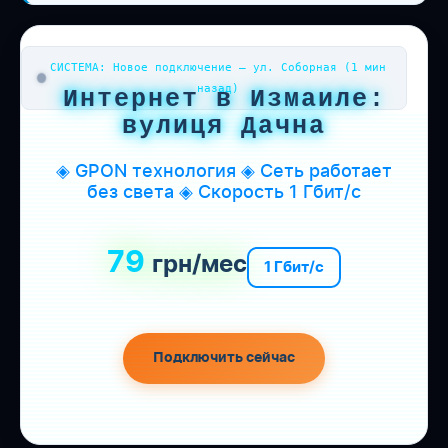
СИСТЕМА: Новое подключение — ул. Соборная (1 мин
назад)
Интернет в Измаиле:
вулиця Дачна
◈ GPON технология ◈ Сеть работает
без света ◈ Скорость 1 Гбит/с
79
грн/мес
1 Гбит/с
Подключить сейчас