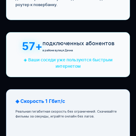
роутер к повербанку.
подключенных абонентов
57+
в районе вулиця Дачна
◈ Ваши соседи уже пользуются быстрым
интернетом
◈ Скорость 1 Гбит/с
Реальная гигабитная скорость без ограничений. Скачивайте
фильмы за секунды, играйте онлайн без лагов.